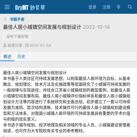
登录
注册
书籍手册
最佳人居小城镇空间发展与规划设计
2022-10-14
没有下载权限
作
创
标准分享
2015-01-04
者
建
概述
历史
日
期
最佳人居小城镇空间发展与规划设计
本书基于人类住区可持续发展思想，以构架最佳人居环境为目标，从基本
概念、规划理论、技术方法及实施政策等层面研究了小城镇可持续发展的
一般规律与实现途径；并结合江苏省小城镇规划的典型案例，就最佳人居
小城镇空间发展布局、最佳人居小城镇评价指标体系和最佳人居小城镇规
划设计方法等内容进行了系统研究和全面总结，初步建立了一套以可持续
发展为准则、层次结构清晰、技术操作可行的最佳人居小城镇规划建设模
型和方法体系，对我国小城镇人居环境的可持续发展具有重要的学术价值
与积极的现实意义。
本书适于城市规划、经济地理及相关领域的专业人员、小城镇建设管理者
阅读，也可作为大专院校有关专业的参考教材。