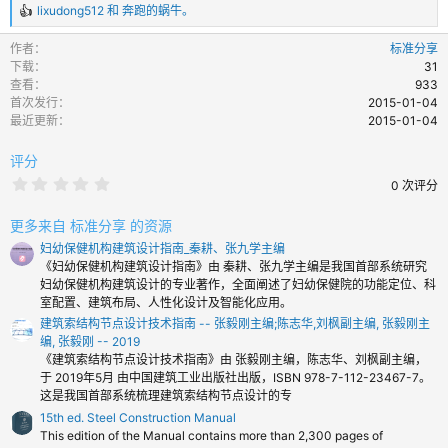
lixudong512
和
奔跑的蜗牛。
反
馈
作者
标准分享
：
下载
31
查看
933
首次发行
2015-01-04
最近更新
2015-01-04
评分
0
0 次评分
.
0
0
更多来自 标准分享 的资源
颗
妇幼保健机构建筑设计指南_秦耕、张九学主编
星
《妇幼保健机构建筑设计指南》由 秦耕、张九学主编是我国首部系统研究
妇幼保健机构建筑设计的专业著作，全面阐述了妇幼保健院的功能定位、科
室配置、建筑布局、人性化设计及智能化应用。
建筑索结构节点设计技术指南 -- 张毅刚主编;陈志华,刘枫副主编, 张毅刚主
编, 张毅刚 -- 2019
《建筑索结构节点设计技术指南》由 张毅刚主编，陈志华、刘枫副主编，
于 2019年5月 由中国建筑工业出版社出版，ISBN 978-7-112-23467-7。
这是我国首部系统梳理建筑索结构节点设计的专
15th ed. Steel Construction Manual
This edition of the Manual contains more than 2,300 pages of