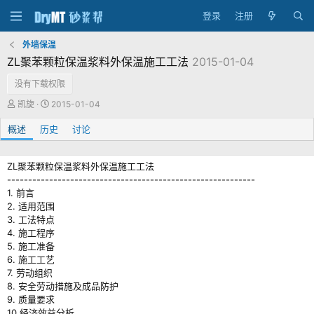
登录
注册
外墙保温
ZL聚苯颗粒保温浆料外保温施工工法
2015-01-04
没有下载权限
作
创
凯旋
2015-01-04
者
建
概述
历史
日
讨论
期
ZL聚苯颗粒保温浆料外保温施工工法
-----------------------------------------------------------
1. 前言
2. 适用范围
3. 工法特点
4. 施工程序
5. 施工准备
6. 施工工艺
7. 劳动组织
8. 安全劳动措施及成品防护
9. 质量要求
10.经济效益分析