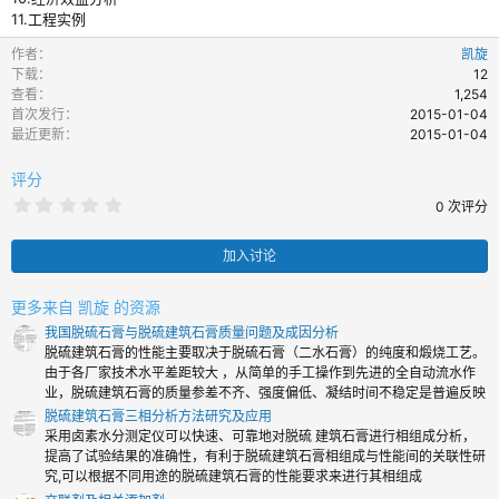
11.工程实例
作者
凯旋
下载
12
查看
1,254
首次发行
2015-01-04
最近更新
2015-01-04
评分
0
0 次评分
.
0
0
加入讨论
颗
星
更多来自 凯旋 的资源
我国脱硫石膏与脱硫建筑石膏质量问题及成因分析
脱硫建筑石膏的性能主要取决于脱硫石膏（二水石膏）的纯度和煅烧工艺。
由于各厂家技术水平差距较大 ，从简单的手工操作到先进的全自动流水作
业，脱硫建筑石膏的质量参差不齐、强度偏低、凝结时间不稳定是普遍反映
脱硫建筑石膏三相分析方法研究及应用
采用卤素水分测定仪可以快速、可靠地对脱硫 建筑石膏进行相组成分析，
提高了试验结果的准确性，有利于脱硫建筑石膏相组成与性能间的关联性研
究,可以根据不同用途的脱硫建筑石膏的性能要求来进行其相组成