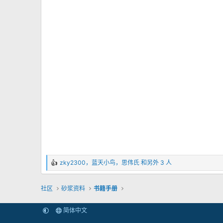
zky2300
，
蓝天小鸟
，
思伟氏
和另外 3 人
反
馈
：
社区
砂浆资料
书籍手册
简体中文