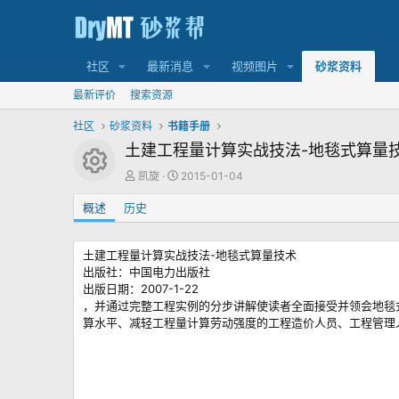
社区
最新消息
视频图片
砂浆资料
最新评价
搜索资源
社区
砂浆资料
书籍手册
土建工程量计算实战技法-地毯式算量
资源图标
作
创
凯旋
2015-01-04
者
建
概述
历史
日
期
土建工程量计算实战技法-地毯式算量技术
出版社：中国电力出版社
出版日期：2007-1-22
，并通过完整工程实例的分步讲解使读者全面接受并领会地毯
算水平、减轻工程量计算劳动强度的工程造价人员、工程管理