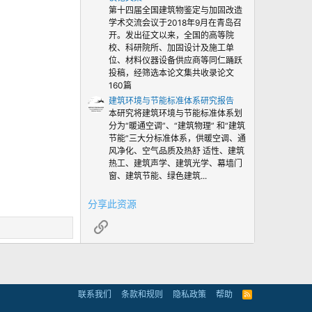
第十四届全国建筑物鉴定与加固改造
学术交流会议于2018年9月在青岛召
开。发出征文以来，全国的高等院
校、科研院所、加固设计及施工单
位、材料仪器设备供应商等同仁踊跃
投稿，经筛选本论文集共收录论文
160篇
建筑环境与节能标准体系研究报告
本研究将建筑环境与节能标准体系划
分为“暖通空调”、“建筑物理” 和“建筑
节能”三大分标准体系，供暖空调、通
风净化、空气品质及热舒 适性、建筑
热工、建筑声学、建筑光学、幕墙门
窗、建筑节能、绿色建筑...
分享此资源
链接
联系我们
条款和规则
隐私政策
帮助
R
S
S