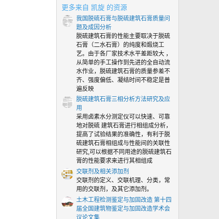
0
更多来自 凯旋 的资源
颗
我国脱硫石膏与脱硫建筑石膏质量问
星
题及成因分析
脱硫建筑石膏的性能主要取决于脱硫
石膏（二水石膏）的纯度和煅烧工
艺。由于各厂家技术水平差距较大 ，
从简单的手工操作到先进的全自动流
水作业，脱硫建筑石膏的质量参差不
齐、强度偏低、凝结时间不稳定是普
遍反映
脱硫建筑石膏三相分析方法研究及应
用
采用卤素水分测定仪可以快速、可靠
地对脱硫 建筑石膏进行相组成分析，
提高了试验结果的准确性，有利于脱
硫建筑石膏相组成与性能间的关联性
研究,可以根据不同用途的脱硫建筑石
膏的性能要求来进行其相组成
交联剂及相关添加剂
交联剂的定义、交联机理、分类，常
用的交联剂，及其它添加剂。
土木工程检测鉴定与加固改造 第十四
届全国建筑物鉴定与加固改造学术会
议论文集