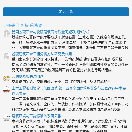
.
0
0
加入讨论
颗
星
更多来自 凯旋 的资源
我国脱硫石膏与脱硫建筑石膏质量问题及成因分析
脱硫建筑石膏的性能主要取决于脱硫石膏（二水石膏）的纯度和煅烧工艺。
由于各厂家技术水平差距较大 ，从简单的手工操作到先进的全自动流水作
业，脱硫建筑石膏的质量参差不齐、强度偏低、凝结时间不稳定是普遍反映
脱硫建筑石膏三相分析方法研究及应用
采用卤素水分测定仪可以快速、可靠地对脱硫 建筑石膏进行相组成分析，
提高了试验结果的准确性，有利于脱硫建筑石膏相组成与性能间的关联性研
究,可以根据不同用途的脱硫建筑石膏的性能要求来进行其相组成
交联剂及相关添加剂
交联剂的定义、交联机理、分类，常用的交联剂，及其它添加剂。
土木工程检测鉴定与加固改造 第十四届全国建筑物鉴定与加固改造学术会
议论文集
第十四届全国建筑物鉴定与加固改造学术交流会议于2018年9月在青岛召
开。发出征文以来，全国的高等院校、科研院所、加固设计及施工单位、材
料仪器设备供应商等同仁踊跃投稿，经筛选本论文集共收录论文160篇
建筑环境与节能标准体系研究报告
本研究将建筑环境与节能标准体系划分为“暖通空调”、“建筑物理” 和“建筑
节能”三大分标准体系，供暖空调、通风净化、空气品质及热舒 适性、建筑
热工、建筑声学、建筑光学、幕墙门窗、建筑节能、绿色建筑...