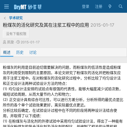
登录
注册
学术研究
粉煤灰的活化研究及其在注浆工程中的应用
2015-01-17
没有下载权限
作
创
凯旋
2015-01-17
者
建
概述
历史
日
讨论
期
粉煤灰的利用是目前迫切需要解决的问题，而粉煤灰的低活性是造成粉煤
灰的利用受到限制的主要原因，本论文研究了粉煤灰的活化并把粉煤灰应
用于注浆工程中。在对粉煤灰的活化研究过程中，分析比较了均匀设计法
和正交设计法两种试验设计方法的特点：
(1) 均匀设计法安排的试验点有很强的代表性，能够大幅度减少试验次数，
缩短试验周期，从而大量节约人力和物力；
(2) 正交设计具有综合可比性，可以进行方差分析，分析所得的最优点是比
所作的各个单个试验效果更好，离实际最优点更近。
分析比较后确定，在试验设计过程中在不同的阶段将两种设计法结合使
用，并取得了以下成绩：
(1) 在粉煤灰与活化剂的外掺试验中采用均匀试验设计法，得出了—种能有
效活化粉煤灰的复合活化剂及活化剂的配比，并编制了相关的计算机程