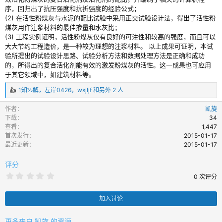
序，回归出了抗压强度和抗折强度的经验公式；
(2) 在活性粉煤灰与水泥的配比试验中采用正交试验设计法，得出了活性粉
煤灰用作注浆材料的最佳掺量和水灰比；
(3) 工程实例证明，活性粉煤灰仅有良好的可注性和较高的强度，而且可以
大大节约工程造价，是—种较为理想的注浆材料。 以上成果可证明，本试
验所提出的试验设计思路、试验分析方法和数据处理方法是正确和成功
的，所得出的复合活化剂能有效的激发粉煤灰的活性。这一成果也可应用
于其它领域中，如建筑材料等。
1知½解
，
左岸0426
，
wsjljf
和另外 2 人
反
馈
作者
凯旋
：
下载
34
查看
1,447
首次发行
2015-01-17
最近更新
2015-01-17
评分
0
0 次评分
.
0
0
加入讨论
颗
星
更多来自 凯旋 的资源