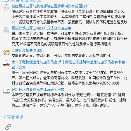
我国脱硫石膏与脱硫建筑石膏质量问题及成因分析
脱硫建筑石膏的性能主要取决于脱硫石膏（二水石膏）的纯度和煅烧工艺。
由于各厂家技术水平差距较大 ，从简单的手工操作到先进的全自动流水作
业，脱硫建筑石膏的质量参差不齐、强度偏低、凝结时间不稳定是普遍反映
脱硫建筑石膏三相分析方法研究及应用
采用卤素水分测定仪可以快速、可靠地对脱硫 建筑石膏进行相组成分析，
提高了试验结果的准确性，有利于脱硫建筑石膏相组成与性能间的关联性研
究,可以根据不同用途的脱硫建筑石膏的性能要求来进行其相组成
交联剂及相关添加剂
交联剂的定义、交联机理、分类，常用的交联剂，及其它添加剂。
土木工程检测鉴定与加固改造 第十四届全国建筑物鉴定与加固改造学术会
议论文集
第十四届全国建筑物鉴定与加固改造学术交流会议于2018年9月在青岛召
开。发出征文以来，全国的高等院校、科研院所、加固设计及施工单位、材
料仪器设备供应商等同仁踊跃投稿，经筛选本论文集共收录论文160篇
建筑环境与节能标准体系研究报告
本研究将建筑环境与节能标准体系划分为“暖通空调”、“建筑物理” 和“建筑
节能”三大分标准体系，供暖空调、通风净化、空气品质及热舒 适性、建筑
热工、建筑声学、建筑光学、幕墙门窗、建筑节能、绿色建筑...
分享此资源
链接