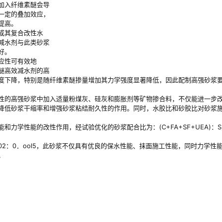
加入纤维素醚会导
一定的叠加效应，
提高。
或其复合改性水
减水剂与此类砂浆
好。
应性可有效地
醚高效减水剂的高
度下降，特别是随纤维素醚掺量增加其力学强度显著降低，因此配制高强砂浆
性的高强砂浆中加入适量粉煤灰、硅灰和膨胀剂等矿物掺合料，不仅能进一步
降低砂浆干缩率和增强砂浆粘结耐久性的作用。同时，水胶比和砂胶比对砂浆
学性能的改性作用，经试验优化的砂浆配合比为：(C+FA+SF+UEA)：S：
03：O．02：0．ool5，此砂浆不仅具有优良的保水性能、抹面施工性能，同时力学
。