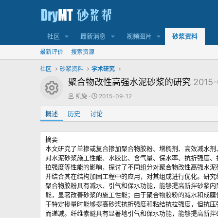
社区
最新消息
视频图片
砂浆资料
最新评价
搜索资源
社区
砂浆资料
学术研究
聚合物改性高强水泥砂浆的研究
2015-
资源图标
作
创
凯旋
2015-09-12
者
建
概述
历史
讨论
日
期
摘要
本文研究了单掺或复合掺加聚合物胶粉、增稠剂、高效减水剂
对水泥砂浆施工性能、水胶比、含气量、保水率、抗折强度、
拉强度等性能的影响，探讨了不同组分对聚合物改性高强水泥
并结合其在结构加固工程中的应用，对其组成进行优化。研究
聚合物胶粉具有减水、引气和保水功能，能够提高新拌砂浆内
能，显著改善砂浆的施工性能；由于聚合物胶粉的减水和成膜
于特定掺量时能够提高砂浆抗折强度和粘结抗拉强度，但抗压
而递减。纤维素醚具有显著地引气和保水功能，能够提高新拌