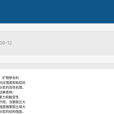
09-12
、矿物掺合料
抗压强度和粘结抗
砂浆的改性机理，
结果表明：
聚力和触变性
作用，当聚胶比大
强度随聚胶比增大
砂浆的结构强度，