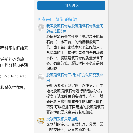
0
加入讨论
颗
星
更多来自 凯旋 的资源
我国脱硫石膏与脱硫建筑石膏质量问
题及成因分析
脱硫建筑石膏的性能主要取决于脱硫
石膏（二水石膏）的纯度和煅烧工
艺。由于各厂家技术水平差距较大 ，
要严格限制纤维素
从简单的手工操作到先进的全自动流
水作业，脱硫建筑石膏的质量参差不
改善新拌砂浆施工
齐、强度偏低、凝结时间不稳定是普
施工性能和力学强
遍反映
脱硫建筑石膏三相分析方法研究及应
W：PC：P1：
用
采用卤素水分测定仪可以快速、可靠
性能和耐久性优异，
地对脱硫 建筑石膏进行相组成分析，
提高了试验结果的准确性，有利于脱
硫建筑石膏相组成与性能间的关联性
研究,可以根据不同用途的脱硫建筑石
膏的性能要求来进行其相组成
交联剂及相关添加剂
交联剂的定义、交联机理、分类，常
用的交联剂，及其它添加剂。