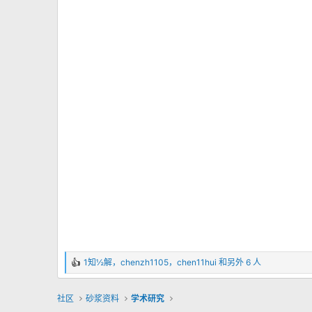
1知½解
，
chenzh1105
，
chen11hui
和另外 6 人
反
馈
：
社区
砂浆资料
学术研究