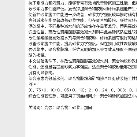
抗下垂能力和内聚力，能够非常有效地改善砂浆施工性能，但
致砂浆力学性能降低。复合掺加聚合物胶粉和纤维素醚能产生
使新拌砂浆施工性能进一步改善，砂浆力学强度较单掺时稍有
高效减水剂能显著改善砂浆性能，但在聚合物胶粉、纤维素醚
泥砂浆中，不同品种减水剂的适应性存在显著差异。萘系高效
适应性差，而改性聚羧酸醚高效减水剂则与此类砂浆适应性较
改性聚羧酸醚高效减水剂与聚合物胶粉、纤维素醚有很好的适
改善砂浆施工性能，提高砂浆力学强度。但在掺用改性聚羧酸
强砂浆中，聚合物胶粉、纤维素醚的加入会导致其强度不同程
醚的掺量。
本文试验条件下，在改性聚羧酸醚高效减水剂、聚合物胶粉改
性能，还能显著提高砂浆力学强度。适量聚合物胶粉能够起到
度有明显影响。
综合考虑高效减水剂、聚合物胶粉和矿物掺合料对砂浆施工性能和力
PF=
(0．75+0．10+O．05+O．10)：2：O．24：0．0
综合性能较理想，可应用于钢丝绳网片一聚合物砂浆加固法中
关键词：高强：聚合物：砂浆；加固