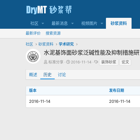
社区
最新消息
视频图片
砂浆资料
最新评价
搜索资源
社区
砂浆资料
学术研究
水泥基饰面砂浆泛碱性能及抑制措施
作
创
标
标准分享
2016-11-14
装饰砂浆
论文
者
建
签
日
概述
历史
讨论
期
版本
发布日期
2016-11-14
2016-11-14