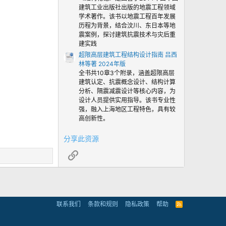
建筑工业出版社出版的地震工程领域
学术著作。该书以地震工程百年发展
历程为背景，结合汶川、东日本等地
震案例，探讨建筑抗震技术与灾后重
建实践
超限高层建筑工程结构设计指南 吕西
林等著 2024年版
全书共10章3个附录，涵盖超限高层
建筑认定、抗震概念设计、结构计算
分析、隔震减震设计等核心内容，为
设计人员提供实用指导。该书专业性
强，融入上海地区工程特色，具有较
高创新性。
分享此资源
链接
联系我们
条款和规则
隐私政策
帮助
R
S
S