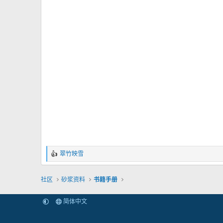
翠竹映雪
反
馈
：
社区
砂浆资料
书籍手册
简体中文