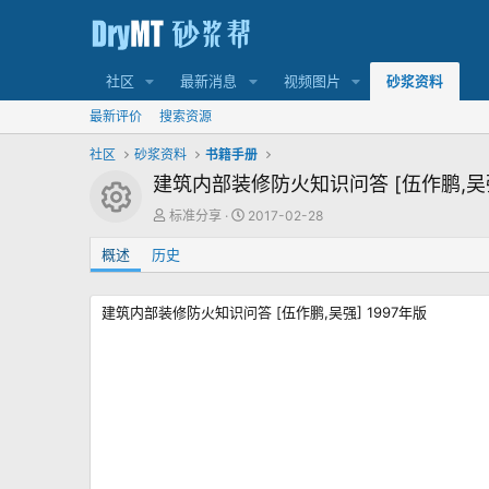
社区
最新消息
视频图片
砂浆资料
最新评价
搜索资源
社区
砂浆资料
书籍手册
建筑内部装修防火知识问答 [伍作鹏,吴强
资源图标
作
创
标准分享
2017-02-28
者
建
概述
历史
日
期
建筑内部装修防火知识问答 [伍作鹏,吴强] 1997年版