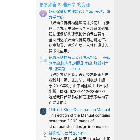
0
更多来自 标准分享 的资源
颗
妇幼保健机构建筑设计指南_秦耕、张
星
九学主编
《妇幼保健机构建筑设计指南》由 秦
耕、张九学主编是我国首部系统研究
妇幼保健机构建筑设计的专业著作，
全面阐述了妇幼保健院的功能定位、
科室配置、建筑布局、人性化设计及
智能化应用。
建筑索结构节点设计技术指南 -- 张毅
刚主编;陈志华,刘枫副主编, 张毅刚主
编, 张毅刚 -- 2019
《建筑索结构节点设计技术指南》由
张毅刚主编，陈志华、刘枫副主编，
于 2019年5月 由中国建筑工业出版社
出版，ISBN 978-7-112-23467-7。
这是我国首部系统梳理建筑索结构节
点设计的专
15th ed. Steel Construction Manual
This edition of the Manual contains
more than 2,300 pages of
structural steel design information.
结构札记 曲哲 2014年
《结构札记》是曲哲于2014年由中国