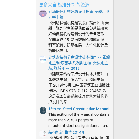
0
更多来自 标准分享 的资源
颗
妇幼保健机构建筑设计指南_秦耕、张
星
九学主编
《妇幼保健机构建筑设计指南》由 秦
耕、张九学主编是我国首部系统研究
妇幼保健机构建筑设计的专业著作，
全面阐述了妇幼保健院的功能定位、
科室配置、建筑布局、人性化设计及
智能化应用。
建筑索结构节点设计技术指南 -- 张毅
刚主编;陈志华,刘枫副主编, 张毅刚主
编, 张毅刚 -- 2019
《建筑索结构节点设计技术指南》由
张毅刚主编，陈志华、刘枫副主编，
于 2019年5月 由中国建筑工业出版社
出版，ISBN 978-7-112-23467-7。
这是我国首部系统梳理建筑索结构节
点设计的专
15th ed. Steel Construction Manual
This edition of the Manual contains
more than 2,300 pages of
structural steel design information.
结构札记 曲哲 2014年
《结构札记》是曲哲于2014年由中国