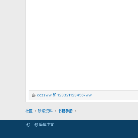
cczzww
和
1233211234567ww
反
馈
：
社区
砂浆资料
书籍手册
简体中文