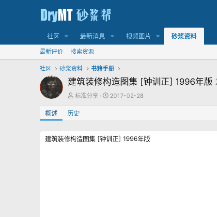
社区
最新消息
视频图片
砂浆资料
最新评价
搜索资源
社区
砂浆资料
书籍手册
建筑装修构造图集 [钟训正] 1996年版
作
创
标准分享
2017-02-28
者
建
概述
历史
日
期
建筑装修构造图集 [钟训正] 1996年版