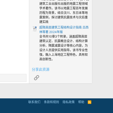
建筑工业出版社出版的地震工程领域
学术著作。该书以地震工程百年发展
历程为背景，结合汶川、东日本等地
震案例，探讨建筑抗震技术与灾后重
建实践
超限高层建筑工程结构设计指南 吕西
林等著 2024年版
全书共10章3个附录，涵盖超限高层
建筑认定、抗震概念设计、结构计算
分析、隔震减震设计等核心内容，为
设计人员提供实用指导。该书专业性
强，融入上海地区工程特色，具有较
高创新性。
分享此资源
链接
联系我们
条款和规则
隐私政策
帮助
R
S
S