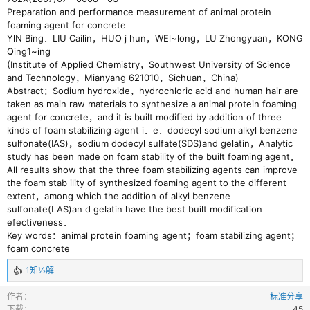
Preparation and performance measurement of animal protein
foaming agent for concrete
YlN Bing．LIU Cailin，HUO j hun，WEl~long，LU Zhongyuan，KONG
Qing1~ing
(Institute of Applied Chemistry，Southwest University of Science
and Technology，Mianyang 621010，Sichuan，China)
Abstract：Sodium hydroxide，hydrochloric acid and human hair are
taken as main raw materials to synthesize a animal protein foaming
agent for concrete，and it is built modified by addition of three
kinds of foam stabilizing agent i．e．dodecyl sodium alkyl benzene
sulfonate(IAS)，sodium dodecyl sulfate(SDS)and gelatin，Analytic
study has been made on foam stability of the built foaming agent．
All results show that the three foam stabilizing agents can improve
the foam stab ility of synthesized foaming agent to the different
extent，among which the addition of alkyl benzene
sulfonate(LAS)an d gelatin have the best built modification
efectiveness．
Key words：animal protein foaming agent；foam stabilizing agent；
foam concrete
1知½解
反
馈
作者
标准分享
：
下载
45