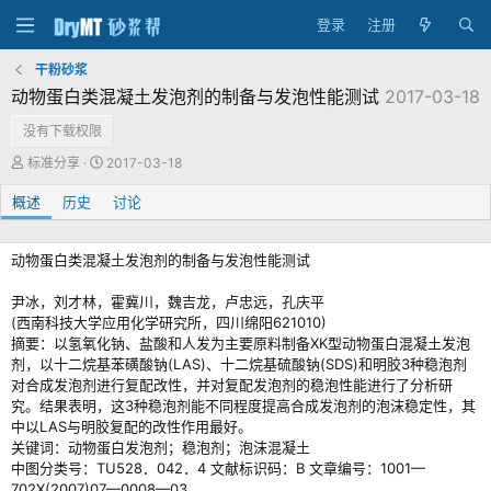
登录
注册
干粉砂浆
动物蛋白类混凝土发泡剂的制备与发泡性能测试
2017-03-18
没有下载权限
作
创
标准分享
2017-03-18
者
建
概述
历史
日
讨论
期
动物蛋白类混凝土发泡剂的制备与发泡性能测试
尹冰，刘才林，霍冀川，魏吉龙，卢忠远，孔庆平
(西南科技大学应用化学研究所，四川绵阳621010)
摘要：以氢氧化钠、盐酸和人发为主要原料制备XK型动物蛋白混凝土发泡
剂，以十二烷基苯磺酸钠(LAS)、十二烷基硫酸钠(SDS)和明胶3种稳泡剂
对合成发泡剂进行复配改性，并对复配发泡剂的稳泡性能进行了分析研
究。结果表明，这3种稳泡剂能不同程度提高合成发泡剂的泡沫稳定性，其
中以LAS与明胶复配的改性作用最好。
关键词：动物蛋白发泡剂；稳泡剂；泡沫混凝土
中图分类号：TU528．042．4 文献标识码：B 文章编号：1001—
702X(2007)07—0008—03