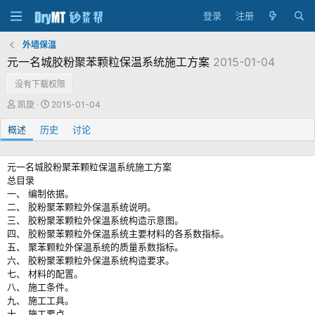
登录
注册
外墙保温
元一名城胶粉聚苯颗粒保温系统施工方案
2015-01-04
没有下载权限
作
创
凯旋
2015-01-04
者
建
概述
历史
日
讨论
期
元一名城胶粉聚苯颗粒保温系统施工方案
总目录
一、 编制依据。
二、 胶粉聚苯颗粒外保温系统说明。
三、 胶粉聚苯颗粒外保温系统构造示意图。
四、 胶粉聚苯颗粒外保温系统主要材料的各系数指标。
五、 聚苯颗粒外保温系统的质量系数指标。
六、 胶粉聚苯颗粒外保温系统构造要求。
七、 材料的配置。
八、 施工条件。
九、 施工工具。
十、 施工要点。