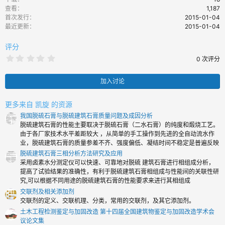
查看
1,187
首次发行
2015-01-04
最近更新
2015-01-04
评分
0
0 次评分
.
0
0
加入讨论
颗
星
更多来自 凯旋 的资源
我国脱硫石膏与脱硫建筑石膏质量问题及成因分析
脱硫建筑石膏的性能主要取决于脱硫石膏（二水石膏）的纯度和煅烧工艺。
由于各厂家技术水平差距较大 ，从简单的手工操作到先进的全自动流水作
业，脱硫建筑石膏的质量参差不齐、强度偏低、凝结时间不稳定是普遍反映
脱硫建筑石膏三相分析方法研究及应用
采用卤素水分测定仪可以快速、可靠地对脱硫 建筑石膏进行相组成分析，
提高了试验结果的准确性，有利于脱硫建筑石膏相组成与性能间的关联性研
究,可以根据不同用途的脱硫建筑石膏的性能要求来进行其相组成
交联剂及相关添加剂
交联剂的定义、交联机理、分类，常用的交联剂，及其它添加剂。
土木工程检测鉴定与加固改造 第十四届全国建筑物鉴定与加固改造学术会
议论文集