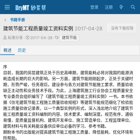
登录
注册
书籍手册
建筑节能工程质量竣工资料实例
2017-04-28
没有下载权限
作
创
标
标准分享
2017-04-28
建筑节能
者
建
签
日
概述
历史
期
序
目前，我国的房层建筑正处于历史高峰期，建筑能耗必将对我国的能源消
耗造成长期的巨大的影响。另一方面，建筑节能刚刚起步，正处于关键时
期，形势严峻，任务艰巨。建设参与各方对建筑节能施工要求、质量验收
缺乏主动性和业务技术手段。为此，上海建筑施工行业协会工程质量安全
专业委员会组织编写了《建筑节能工程质量竣工资料实倒》一书。本书依
据《住宅建筑节能工程施工质量验收规程》等建筑节能规范细化了检验批
施工质量验收记录表，以一个典型实例的形式，深入浅出地介绍了建筑节
能工程质量竣工资科编制的内容、技术要求、编制深度。规范有序，通俗
易懂，是质量监督机构、建筑开发单位、施工营造单位、工程监理单位、
建筑材料与有关耗能设备供应单位必备的学习、参考书籍。
期盼本书的出版能对提高建筑节能工程施工质量、降低能耗、优化环境有
所帮助。