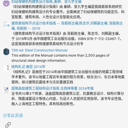
妇幼保健机构建筑设计指南_秦耕、张九学主编
星
《妇幼保健机构建筑设计指南》由 秦耕、张九学主编是我国首部系统研究
妇幼保健机构建筑设计的专业著作，全面阐述了妇幼保健院的功能定位、科
室配置、建筑布局、人性化设计及智能化应用。
建筑索结构节点设计技术指南 -- 张毅刚主编;陈志华,刘枫副主编, 张毅刚主
编, 张毅刚 -- 2019
《建筑索结构节点设计技术指南》由 张毅刚主编，陈志华、刘枫副主编，
于 2019年5月 由中国建筑工业出版社出版，ISBN 978-7-112-23467-7。
这是我国首部系统梳理建筑索结构节点设计的专
15th ed. Steel Construction Manual
This edition of the Manual contains more than 2,300 pages of
structural steel design information.
结构札记 曲哲 2014年
《结构札记》是曲哲于2014年由中国建筑工业出版社出版的地震工程领域
学术著作。该书以地震工程百年发展历程为背景，结合汶川、东日本等地震
案例，探讨建筑抗震技术与灾后重建实践
超限高层建筑工程结构设计指南 吕西林等著 2024年版
全书共10章3个附录，涵盖超限高层建筑认定、抗震概念设计、结构计算分
析、隔震减震设计等核心内容，为设计人员提供实用指导。该书专业性强，
融入上海地区工程特色，具有较高创新性。
分享此资源
链接