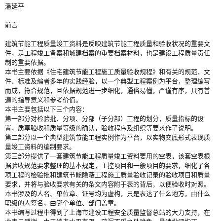
潘延平
前言
建筑节能工程质量竣工资料是反映建筑节能工程质量和验收状况的重要文
件，是工程竣工备案和城建档案的重要档案材料，也是建设工程质量责任
制的重要依据。
本书主要依据《住宅建筑节能工程施工质量验收规程》和有关的规范、文
件、标准及编者多年的实践经验，以一个典型工程案例为平台，整理编写
而成，符合规范，且依据规范进一步细化，通俗易懂，严谨有序，具有普
遍的指导意义和参考价值。
本书主要包括以下三个内容：
第一部分对检验批、分项、分部（子分部）工程的划分，质量指标的设
置，质享验收和质量等级的确认，验收程序及组织等要求作了说明。
第二部分以一个典型建筑节能工程实例作为平台，以实物交底形式表现质
量竣工资料的编制要求。
第三部分提供了一套建筑节能工程质量竣工资料要用的空表，该套空表根
据验收规范要求整理的基本规定，主控项目和一般项目的要求，细化了各
项工程的检验批和建筑节能隐蔽工程施工质量验收记录的验收项目和质量
要求，并将与验收要求有关的条文内容附于表的背后，以便验收时对照。
本书涉及的人名、单位章、证号均为虚构，只是表达了什么地方，由什么
职级的人签名，由哪个单位、部门盖章。
本书编写过程中得到了上海市建设工程安全质量监督总站的大力支持，在