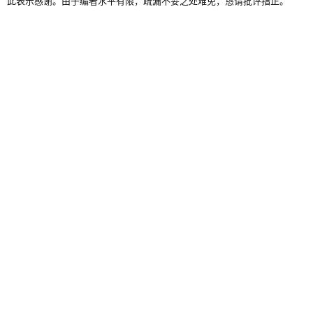
此表示感谢。由于编者水平有限，疏漏不妥之处难免，恳请批评指正。