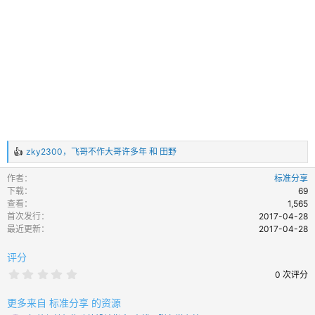
zky2300
，
飞哥不作大哥许多年
和
田野
反
馈
作者
标准分享
：
下载
69
查看
1,565
首次发行
2017-04-28
最近更新
2017-04-28
评分
0
0 次评分
.
0
0
更多来自 标准分享 的资源
颗