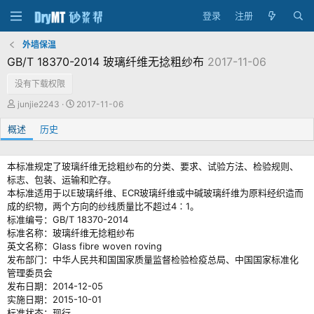
登录
注册
外墙保温
GB/T 18370-2014 玻璃纤维无捻粗纱布
2017-11-06
没有下载权限
作
创
junjie2243
2017-11-06
者
建
概述
历史
日
期
本标准规定了玻璃纤维无捻粗纱布的分类、要求、试验方法、检验规则、
标志、包装、运输和贮存。
本标准适用于以E玻璃纤维、ECR玻璃纤维或中碱玻璃纤维为原料经织造而
成的织物，两个方向的纱线质量比不超过4∶1。
标准编号：GB/T 18370-2014
标准名称：玻璃纤维无捻粗纱布
英文名称：Glass fibre woven roving
发布部门：中华人民共和国国家质量监督检验检疫总局、中国国家标准化
管理委员会
发布日期：2014-12-05
实施日期：2015-10-01
标准状态：现行