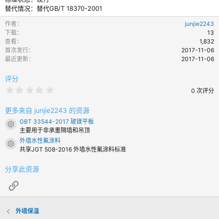
替代情况：替代GB/T 18370-2001
作者
junjie2243
下载
13
查看
1,832
首次发行
2017-11-06
最近更新
2017-11-06
评分
0
0 次评分
.
0
0
更多来自 junjie2243 的资源
颗
GBT 33544-2017 玻镁平板
星
资源图标
主要用于非承重隔墙和吊顶
外墙水性氟涂料
资源图标
共享JGT 508-2016 外墙水性氟涂料标准
分享此资源
链接
外墙保温