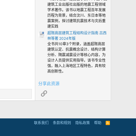
建筑工业出版社出版的地震工程领域
学术著作。该书以地震工程百年发展
历程为背景，结合汶川、东日本等地
震案例，探讨建筑抗震技术与灾后重
建实践
超限高层建筑工程结构设计指南 吕西
林等著 2024年版
全书共10章3个附录，涵盖超限高层
建筑认定、抗震概念设计、结构计算
分析、隔震减震设计等核心内容，为
设计人员提供实用指导。该书专业性
强，融入上海地区工程特色，具有较
高创新性。
分享此资源
链接
联系我们
条款和规则
隐私政策
帮助
R
S
S