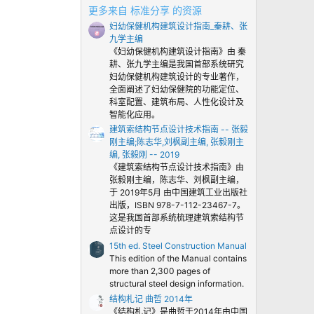
0
更多来自 标准分享 的资源
颗
妇幼保健机构建筑设计指南_秦耕、张
星
九学主编
《妇幼保健机构建筑设计指南》由 秦
耕、张九学主编是我国首部系统研究
妇幼保健机构建筑设计的专业著作，
全面阐述了妇幼保健院的功能定位、
科室配置、建筑布局、人性化设计及
智能化应用。
建筑索结构节点设计技术指南 -- 张毅
刚主编;陈志华,刘枫副主编, 张毅刚主
编, 张毅刚 -- 2019
《建筑索结构节点设计技术指南》由
张毅刚主编，陈志华、刘枫副主编，
于 2019年5月 由中国建筑工业出版社
出版，ISBN 978-7-112-23467-7。
这是我国首部系统梳理建筑索结构节
点设计的专
15th ed. Steel Construction Manual
This edition of the Manual contains
more than 2,300 pages of
structural steel design information.
结构札记 曲哲 2014年
《结构札记》是曲哲于2014年由中国