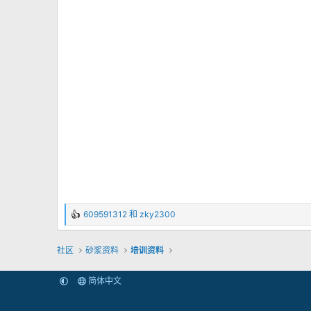
609591312
和
zky2300
反
馈
：
社区
砂浆资料
培训资料
简体中文