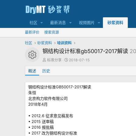
社区
最新消息
视频图片
砂浆资料
最新评价
搜索资源
社区
砂浆资料
培训资料
钢结构设计标准gb50017-2017解读
20
资源图标
作
创
标准分享
2018-07-15
者
建
概述
历史
日
期
钢结构设计标准GB50017-2017解读
朱恒
北京构力软件有限公司
2018年4月
• 2012.6 征求意见稿发布
• 2015 送审稿
• 2016 报批稿
• 2017 改为钢结构设计标准