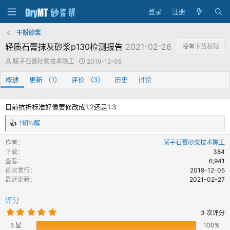
登录
注册
干粉砂浆
轻质石膏抹灰砂浆p130检测报告
2021-02-26
没有下载权限
作
创
腻子石膏砂浆技术陈工
2019-12-05
者
建
概述
更新 （1）
评价 （3）
日
历史
讨论
期
目前抗折标准好像要修改成1.2还是1.3
1知½解
反
馈
作者
腻子石膏砂浆技术陈工
：
下载
384
查看
6,941
首次发行
2019-12-05
最近更新
2021-02-27
评分
5
3 次评分
.
5 星
0
100%