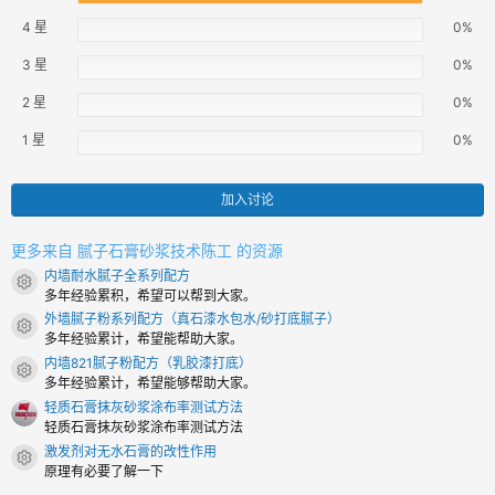
0
颗
4 星
0%
星
3 星
0%
2 星
0%
1 星
0%
加入讨论
更多来自 腻子石膏砂浆技术陈工 的资源
内墙耐水腻子全系列配方
资源图标
多年经验累积，希望可以帮到大家。
外墙腻子粉系列配方（真石漆水包水/砂打底腻子）
资源图标
多年经验累计，希望能帮助大家。
内墙821腻子粉配方（乳胶漆打底）
资源图标
多年经验累计，希望能够帮助大家。
轻质石膏抹灰砂浆涂布率测试方法
轻质石膏抹灰砂浆涂布率测试方法
激发剂对无水石膏的改性作用
资源图标
原理有必要了解一下