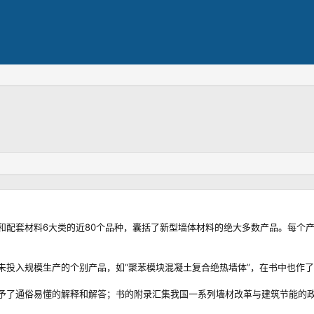
和配套材料6大类的近80个品种，囊括了新型墙体材料的绝大多数产品。每个
未投入规模生产的个别产品，如“聚苯模块混凝土复合绝热墙体”，在书中也作
予了通俗易懂的解释和解答；书的附录汇集我国一系列墙材改革与建筑节能的