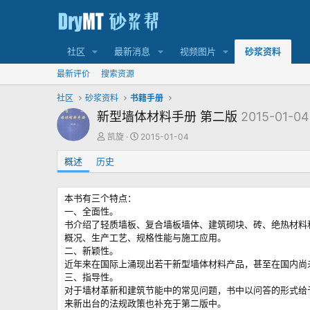
社区
最新消息
视频图片
砂浆资料
最新评价
搜索资源
社区
砂浆资料
书籍手册
新型墙体材料手册 第二版
2015-01-04
作
创
凯旋
2015-01-04
者
建
概述
历史
日
期
本书有三个特点：
一、全面性。
书介绍了轻质墙板、复合墙板墙体、建筑砌块、砖、绝热材料
概况、生产工艺、规格性能与施工应用。
二、新颖性。
近年来在国际上涌现出若干新型墙体材料产品，甚至在国内尚
三、指导性。
对于墙材革新和建筑节能中的常见问题，书中以问答的形式给
来新出台的法规政策也补充于第二版中。