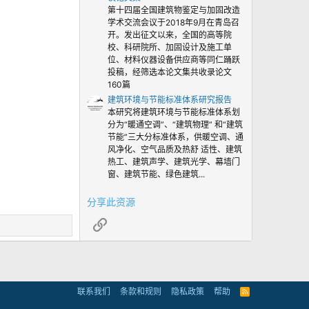
第十四届全国建筑物鉴定与加固改造
学术交流会议于2018年9月在青岛召
开。发出征文以来，全国的高等院
校、科研院所、加固设计及施工单
位、材料仪器设备供应商等同仁踊跃
投稿，经筛选本论文集共收录论文
160篇
建筑环境与节能标准体系研究报告
本研究将建筑环境与节能标准体系划
分为“暖通空调”、“建筑物理” 和“建筑
节能”三大分标准体系，供暖空调、通
风净化、空气品质及热舒 适性、建筑
热工、建筑声学、建筑光学、幕墙门
窗、建筑节能、绿色建筑...
分享此资源
链接
联系我们
条款和规则
隐私政策
帮助
R
S
S