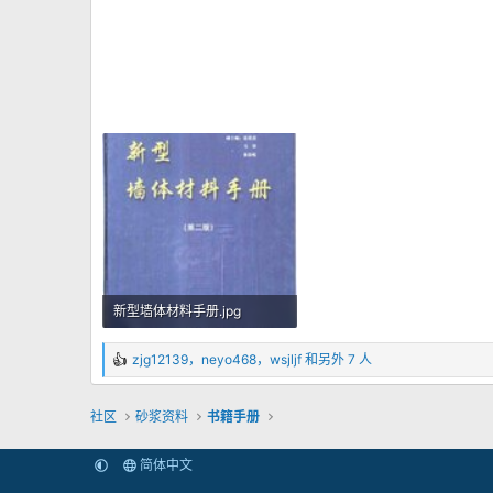
新型墙体材料手册.jpg
35.5 KB · 查看： 124
zjg12139
，
neyo468
，
wsjljf
和另外 7 人
反
馈
：
社区
砂浆资料
书籍手册
简体中文