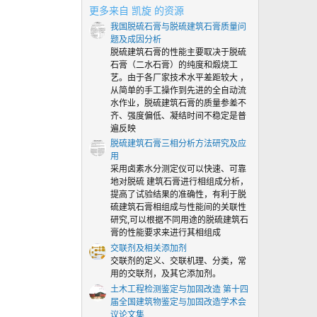
0
更多来自 凯旋 的资源
颗
我国脱硫石膏与脱硫建筑石膏质量问
星
题及成因分析
脱硫建筑石膏的性能主要取决于脱硫
石膏（二水石膏）的纯度和煅烧工
艺。由于各厂家技术水平差距较大 ，
从简单的手工操作到先进的全自动流
水作业，脱硫建筑石膏的质量参差不
齐、强度偏低、凝结时间不稳定是普
遍反映
脱硫建筑石膏三相分析方法研究及应
用
采用卤素水分测定仪可以快速、可靠
地对脱硫 建筑石膏进行相组成分析，
提高了试验结果的准确性，有利于脱
硫建筑石膏相组成与性能间的关联性
研究,可以根据不同用途的脱硫建筑石
膏的性能要求来进行其相组成
交联剂及相关添加剂
交联剂的定义、交联机理、分类，常
用的交联剂，及其它添加剂。
土木工程检测鉴定与加固改造 第十四
届全国建筑物鉴定与加固改造学术会
议论文集