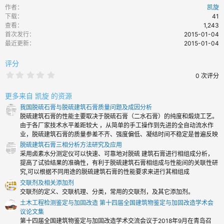
馈
作者
凯旋
：
下载
41
查看
1,243
首次发行
2015-01-04
最近更新
2015-01-04
评分
0
0 次评分
.
0
0
更多来自 凯旋 的资源
颗
我国脱硫石膏与脱硫建筑石膏质量问题及成因分析
星
脱硫建筑石膏的性能主要取决于脱硫石膏（二水石膏）的纯度和煅烧工艺。
由于各厂家技术水平差距较大 ，从简单的手工操作到先进的全自动流水作
业，脱硫建筑石膏的质量参差不齐、强度偏低、凝结时间不稳定是普遍反映
脱硫建筑石膏三相分析方法研究及应用
采用卤素水分测定仪可以快速、可靠地对脱硫 建筑石膏进行相组成分析，
提高了试验结果的准确性，有利于脱硫建筑石膏相组成与性能间的关联性研
究,可以根据不同用途的脱硫建筑石膏的性能要求来进行其相组成
交联剂及相关添加剂
交联剂的定义、交联机理、分类，常用的交联剂，及其它添加剂。
土木工程检测鉴定与加固改造 第十四届全国建筑物鉴定与加固改造学术会
议论文集
第十四届全国建筑物鉴定与加固改造学术交流会议于2018年9月在青岛召