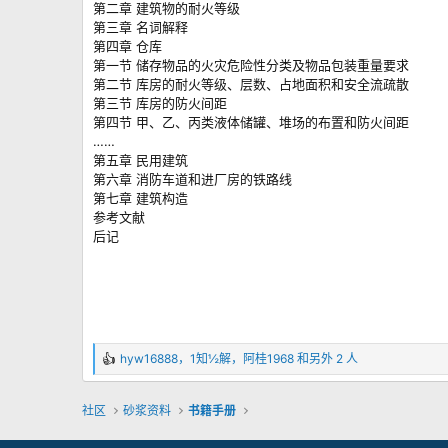
第二章 建筑物的耐火等级
第三章 名词解释
第四章 仓库
第一节 储存物品的火灾危险性分类及物品包装重量要求
第二节 库房的耐火等级、层数、占地面积和安全流疏散
第三节 库房的防火间距
第四节 甲、乙、丙类液体储罐、堆场的布置和防火间距
……
第五章 民用建筑
第六章 消防车道和进厂房的铁路线
第七章 建筑构造
参考文献
后记
hyw16888
，
1知½解
，
阿桂1968
和另外 2 人
反
馈
：
社区
砂浆资料
书籍手册