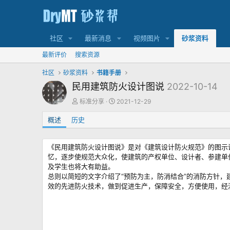
社区
最新消息
视频图片
砂浆资料
最新评价
搜索资源
社区
砂浆资料
书籍手册
民用建筑防火设计图说
2022-10-14
作
创
标准分享
2021-12-29
者
建
概述
历史
日
期
《民用建筑防火设计图说》是对《建筑设计防火规范》的图示
忆，逐步使规范大众化，使建筑的产权单位、设计者、参建单
及学生也将大有助益。
总则以简短的文字介绍了“预防为主，防消结合”的消防方针
效的先进防火技术，做到促进生产，保障安全，方便使用，经