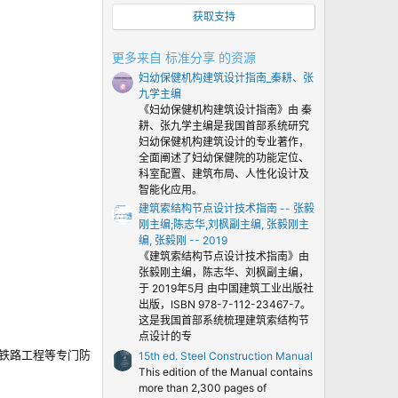
0
获取支持
颗
星
更多来自 标准分享 的资源
妇幼保健机构建筑设计指南_秦耕、张
九学主编
《妇幼保健机构建筑设计指南》由 秦
耕、张九学主编是我国首部系统研究
妇幼保健机构建筑设计的专业著作，
全面阐述了妇幼保健院的功能定位、
科室配置、建筑布局、人性化设计及
智能化应用。
建筑索结构节点设计技术指南 -- 张毅
刚主编;陈志华,刘枫副主编, 张毅刚主
编, 张毅刚 -- 2019
《建筑索结构节点设计技术指南》由
张毅刚主编，陈志华、刘枫副主编，
于 2019年5月 由中国建筑工业出版社
出版，ISBN 978-7-112-23467-7。
这是我国首部系统梳理建筑索结构节
点设计的专
铁路工程等专门防
15th ed. Steel Construction Manual
This edition of the Manual contains
more than 2,300 pages of