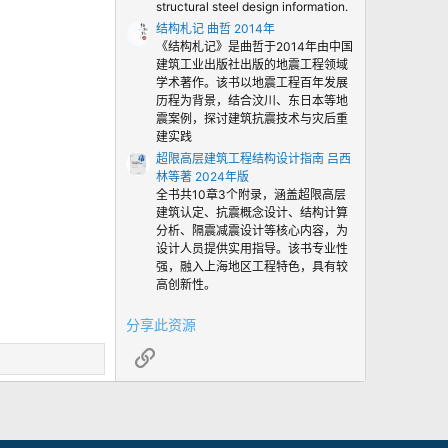
structural steel design information.
结构札记 曲哲 2014年
《结构札记》是曲哲于2014年由中国
建筑工业出版社出版的地震工程领域
学术著作。该书以地震工程百年发展
历程为背景，结合汶川、东日本等地
震案例，探讨建筑抗震技术与灾后重
建实践
超限高层建筑工程结构设计指南 吕西
林等著 2024年版
全书共10章3个附录，涵盖超限高层
建筑认定、抗震概念设计、结构计算
分析、隔震减震设计等核心内容，为
设计人员提供实用指导。该书专业性
强，融入上海地区工程特色，具有较
高创新性。
分享此资源
链接