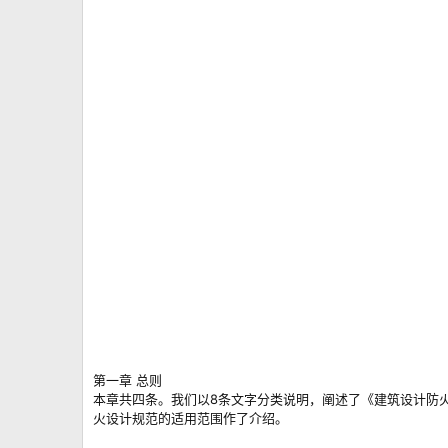
第一章 总则
本章共四条。我们以8条文字分类说明，阐述了《建筑设计防
火设计规范的适用范围作了介绍。