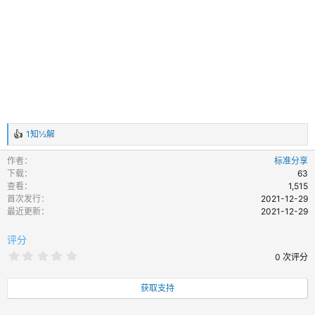
1知½解
反
馈
作者
标准分享
：
下载
63
查看
1,515
首次发行
2021-12-29
最近更新
2021-12-29
评分
0
0 次评分
.
0
0
获取支持
颗
星