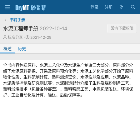
登录
注册
书籍手册
水泥工程师手册
2022-10-14
没有下载权限
作
创
标准分享
2021-12-29
者
建
概述
历史
日
期
全书内容包括原料、水泥工艺化学及水泥生产制造三大部分。原料部分介
绍了水泥原料勘探、开采及原料预均化等；水泥工艺化学部分开始了原料
物化性质、生料配制计算、熟料煅烧理论、水泥性能及应用、水泥品种、
水泥质量控制及研究测试等；水泥制造部分介绍了生料及煤粉制备工艺、
熟料煅烧技术（包括各种窑型）、熟料粉磨工艺、水泥包装发送、环境保
护、工业自动化及计算、输送、后勤保障等。