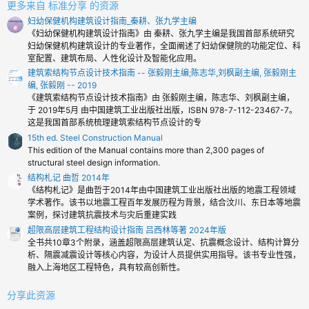
更多来自 标准分享 的资源
妇幼保健机构建筑设计指南_秦耕、张九学主编
《妇幼保健机构建筑设计指南》由 秦耕、张九学主编是我国首部系统研究
妇幼保健机构建筑设计的专业著作，全面阐述了妇幼保健院的功能定位、科
室配置、建筑布局、人性化设计及智能化应用。
建筑索结构节点设计技术指南 -- 张毅刚主编;陈志华,刘枫副主编, 张毅刚主
编, 张毅刚 -- 2019
《建筑索结构节点设计技术指南》由 张毅刚主编，陈志华、刘枫副主编，
于 2019年5月 由中国建筑工业出版社出版，ISBN 978-7-112-23467-7。
这是我国首部系统梳理建筑索结构节点设计的专
15th ed. Steel Construction Manual
This edition of the Manual contains more than 2,300 pages of
structural steel design information.
结构札记 曲哲 2014年
《结构札记》是曲哲于2014年由中国建筑工业出版社出版的地震工程领域
学术著作。该书以地震工程百年发展历程为背景，结合汶川、东日本等地震
案例，探讨建筑抗震技术与灾后重建实践
超限高层建筑工程结构设计指南 吕西林等著 2024年版
全书共10章3个附录，涵盖超限高层建筑认定、抗震概念设计、结构计算分
析、隔震减震设计等核心内容，为设计人员提供实用指导。该书专业性强，
融入上海地区工程特色，具有较高创新性。
分享此资源