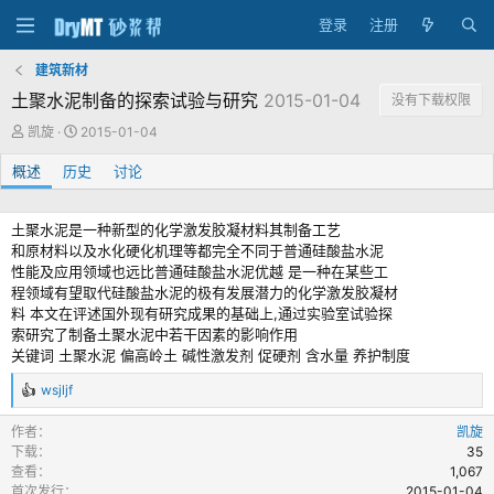
登录
注册
建筑新材
土聚水泥制备的探索试验与研究
2015-01-04
没有下载权限
作
创
凯旋
2015-01-04
者
建
概述
历史
日
讨论
期
土聚水泥是一种新型的化学激发胶凝材料其制备工艺
和原材料以及水化硬化机理等都完全不同于普通硅酸盐水泥
性能及应用领域也远比普通硅酸盐水泥优越 是一种在某些工
程领域有望取代硅酸盐水泥的极有发展潜力的化学激发胶凝材
料 本文在评述国外现有研究成果的基础上,通过实验室试验探
索研究了制备土聚水泥中若干因素的影响作用
关键词 土聚水泥 偏高岭土 碱性激发剂 促硬剂 含水量 养护制度
wsjljf
反
馈
作者
凯旋
：
下载
35
查看
1,067
首次发行
2015-01-04