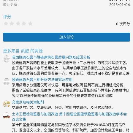
最近更新
2015-01-04
评分
0
0 次评分
.
0
0
加入讨论
颗
星
更多来自 凯旋 的资源
我国脱硫石膏与脱硫建筑石膏质量问题及成因分析
脱硫建筑石膏的性能主要取决于脱硫石膏（二水石膏）的纯度和煅烧工艺。
由于各厂家技术水平差距较大 ，从简单的手工操作到先进的全自动流水作
业，脱硫建筑石膏的质量参差不齐、强度偏低、凝结时间不稳定是普遍反映
脱硫建筑石膏三相分析方法研究及应用
采用卤素水分测定仪可以快速、可靠地对脱硫 建筑石膏进行相组成分析，
提高了试验结果的准确性，有利于脱硫建筑石膏相组成与性能间的关联性研
究,可以根据不同用途的脱硫建筑石膏的性能要求来进行其相组成
交联剂及相关添加剂
交联剂的定义、交联机理、分类，常用的交联剂，及其它添加剂。
土木工程检测鉴定与加固改造 第十四届全国建筑物鉴定与加固改造学术会
议论文集
第十四届全国建筑物鉴定与加固改造学术交流会议于2018年9月在青岛召
开。发出征文以来，全国的高等院校、科研院所、加固设计及施工单位、材