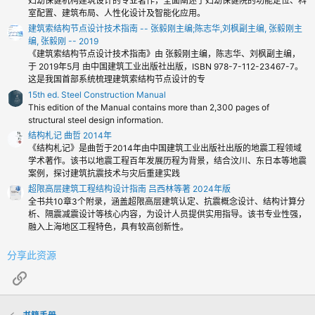
妇幼保健机构建筑设计的专业著作，全面阐述了妇幼保健院的功能定位、科
室配置、建筑布局、人性化设计及智能化应用。
建筑索结构节点设计技术指南 -- 张毅刚主编;陈志华,刘枫副主编, 张毅刚主
编, 张毅刚 -- 2019
《建筑索结构节点设计技术指南》由 张毅刚主编，陈志华、刘枫副主编，
于 2019年5月 由中国建筑工业出版社出版，ISBN 978-7-112-23467-7。
这是我国首部系统梳理建筑索结构节点设计的专
15th ed. Steel Construction Manual
This edition of the Manual contains more than 2,300 pages of
structural steel design information.
结构札记 曲哲 2014年
《结构札记》是曲哲于2014年由中国建筑工业出版社出版的地震工程领域
学术著作。该书以地震工程百年发展历程为背景，结合汶川、东日本等地震
案例，探讨建筑抗震技术与灾后重建实践
超限高层建筑工程结构设计指南 吕西林等著 2024年版
全书共10章3个附录，涵盖超限高层建筑认定、抗震概念设计、结构计算分
析、隔震减震设计等核心内容，为设计人员提供实用指导。该书专业性强，
融入上海地区工程特色，具有较高创新性。
分享此资源
链接