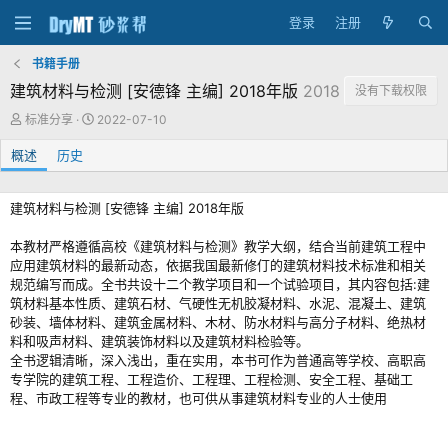
登录
注册
书籍手册
建筑材料与检测 [安德锋 主编] 2018年版
2018
没有下载权限
作
创
标准分享
2022-07-10
者
建
概述
历史
日
期
建筑材料与检测 [安德锋 主编] 2018年版
本教材严格遵循高校《建筑材料与检测》教学大纲，结合当前建筑工程中
应用建筑材料的最新动态，依据我国最新修仃的建筑材料技术标准和相关
规范编写而成。全书共设十二个教学项目和一个试验项目，其内容包括:建
筑材料基本性质、建筑石材、气硬性无机胶凝材料、水泥、混凝土、建筑
砂装、墙体材料、建筑金属材料、木材、防水材料与高分子材料、绝热材
料和吸声材料、建筑装饰材料以及建筑材料检验等。
全书逻辑清晰，深入浅出，重在实用，本书可作为普通高等学校、高职高
专学院的建筑工程、工程造价、工程理、工程检测、安全工程、基础工
程、市政工程等专业的教材，也可供从事建筑材料专业的人士使用