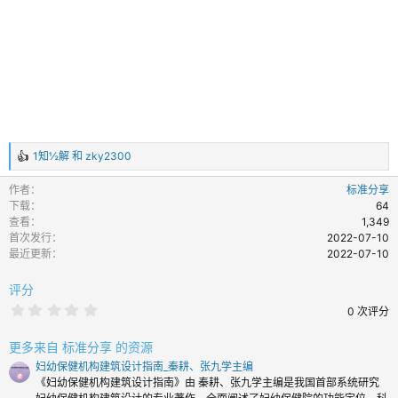
1知½解
和
zky2300
反
馈
作者
标准分享
：
下载
64
查看
1,349
首次发行
2022-07-10
最近更新
2022-07-10
评分
0
0 次评分
.
0
0
更多来自 标准分享 的资源
颗
妇幼保健机构建筑设计指南_秦耕、张九学主编
星
《妇幼保健机构建筑设计指南》由 秦耕、张九学主编是我国首部系统研究