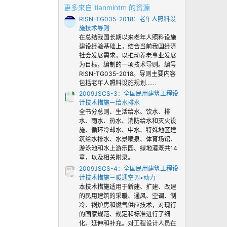
0
更多来自 tianmintm 的资源
颗
RISN-TG035-2018：老年人照料设
星
施技术导则
在总结我国长期以来老年人照料设施
建设经验基础上，结合当前我国经济
社会发展需求，以推动养老事业发展
为目标，编制的一项技术导则。编号
RISN-TG035-2018。导则主要内容
包括老年人照料设施规划……
2009JSCS-3：全国民用建筑工程设
计技术措施－给水排水
全书分总则、生活给水、饮水、排
水、雨水、热水、消防给水和灭火设
施、循环冷却水、中水、特殊地区建
筑给水排水、水景喷泉、体育场馆、
游泳池和水上游乐园、绿地灌溉共14
章，以及相关附录。
2009JSCS-4：全国民用建筑工程设
计技术措施－暖通空调•动力
本技术措施适用于新建、扩建、改建
的民用建筑的采暖、通风、空调、制
冷、锅炉房和燃气供应技术，对现行
的国家规范、规定和标准进行了细
化、延伸和补充。对工程设计人员在