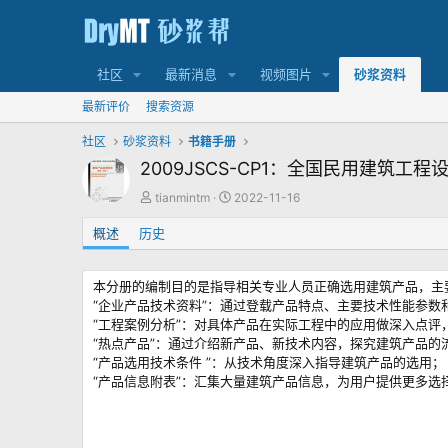
社区
最新消息
视频图片
砂浆资料
最新评价
搜索资源
社区
砂浆资料
书籍手册
2009JSCS-CP1：全国民用建筑
作
创
tianmintm
2022-11-16
者
建
概述
历史
日
期
本分册的编制目的是指导相关专业人员正确选用建筑产品，主
“企业产品技术资料”：通过登载产品特点、主要技术性能参
“工程案例分析”：对具体产品在实际工程中的应用做深入点评
“热点产品”：通过介绍新产品、新技术内容，探究建筑产品的
“产品选用技术条件 ”：从技术角度深入指导建筑产品的选用；
“产品信息附表”：汇集大量建筑产品信息，为用户提供更多选