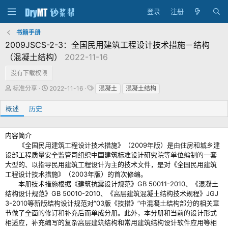
登录
注册
书籍手册
2009JSCS-2-3：全国民用建筑工程设计技术措施－结构
（混凝土结构）
2022-11-16
没有下载权限
作
创
标
标准分享
2022-11-16
混凝土
混凝土结构
者
建
签
日
概述
历史
期
内容简介
《全国民用建筑工程设计技术措施》（2009年版）是由住房和城乡建
设部工程质量安全监管司组织中国建筑标准设计研究院等单位编制的一套
大型的、以指导民用建筑工程设计为主的技术文件，是对《全国民用建筑
工程设计技术措施》（2003年版）的首次修编。
本册技术措施根据《建筑抗震设计规范》GB 50011-2010、《混凝土
结构设计规范》GB 50010-2010、《高层建筑混凝土结构技术规程》JGJ
3-2010等新版结构设计规范对“03版《技措》”中混凝土结构部分的相关章
节做了全面的修订和补充后而单成分册。此外，本分册和当前的设计形式
相适应，补充编写的复杂高层建筑结构和常用建筑结构设计软件应用等相