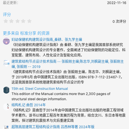
最近更新
2022-11-16
评分
0
0 次评分
.
0
0
更多来自 标准分享 的资源
颗
妇幼保健机构建筑设计指南_秦耕、张九学主编
星
《妇幼保健机构建筑设计指南》由 秦耕、张九学主编是我国首部系统研究
妇幼保健机构建筑设计的专业著作，全面阐述了妇幼保健院的功能定位、科
室配置、建筑布局、人性化设计及智能化应用。
建筑索结构节点设计技术指南 -- 张毅刚主编;陈志华,刘枫副主编, 张毅刚主
编, 张毅刚 -- 2019
《建筑索结构节点设计技术指南》由 张毅刚主编，陈志华、刘枫副主编，
于 2019年5月 由中国建筑工业出版社出版，ISBN 978-7-112-23467-7。
这是我国首部系统梳理建筑索结构节点设计的专
15th ed. Steel Construction Manual
This edition of the Manual contains more than 2,300 pages of
structural steel design information.
结构札记 曲哲 2014年
《结构札记》是曲哲于2014年由中国建筑工业出版社出版的地震工程领域
学术著作。该书以地震工程百年发展历程为背景，结合汶川、东日本等地震
案例，探讨建筑抗震技术与灾后重建实践
超限高层建筑工程结构设计指南 吕西林等著 2024年版