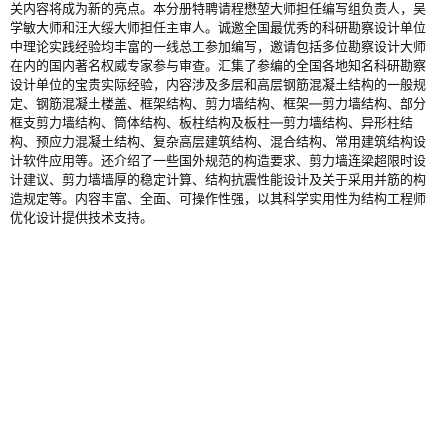
关内容将成为新的亮点。本分册特聘请程懋堃大师担任编写组负责人，吴
学敏大师和汪大绥大师担任主审人。诚邀全国最优秀的科研勘察设计单位
中理论实践经验均丰富的一线总工参加编写，邀请包括多位勘察设计大师
在内的国内著名权威专家参与审查。汇集了参编的全国各地知名科研勘察
设计单位的宝贵实际经验，内容涉及多层和高层钢筋混凝土结构的一般规
定、钢筋混凝土楼盖、框架结构、剪力墙结构、框架—剪力墙结构、部分
框支剪力墙结构、筒体结构、板柱结构及板柱—剪力墙结构、异形柱结
构、预应力混凝土结构、复杂高层建筑结构、混合结构、常用建筑结构设
计软件应用等。还介绍了一些国外规范的构造要求、剪力墙连梁超限时设
计建议、剪力墙墙厚的稳定计算、结构抗震性能设计及关于采用并筋的构
造规定等。内容丰富、全面、可操作性强，以其科学实用性为结构工程师
优化设计提供技术支持。