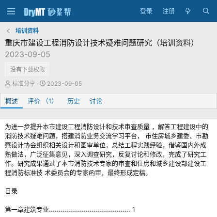
登录
注册
培训资料
重庆市建设工程消防设计技术疑难问题研究（培训资料）
2023-09-05
没有下载权限
作
创
标准分享
2023-09-05
者
建
概述
评价 （1）
日
历史
讨论
期
为进一步提升本市建设工程消防设计和技术审查质量 ，解答工程建设中的
消防技术疑难问题，搭建消防业务交流学习平台， 市住房城乡建委、市勘
察设计协会组织相关设计和图审单位，总结工程实践经验，借鉴国内外成
熟做法，广泛征集意见，深入调查研究，反复讨论和修改，完成了研究工
作。研究成果通过了本市消防技术专家的审查和住房和城乡建设部建设工
程消防标准技 术委员会的专家函审，最终形成定稿。
目录
第一章建筑专业.......................................... 1