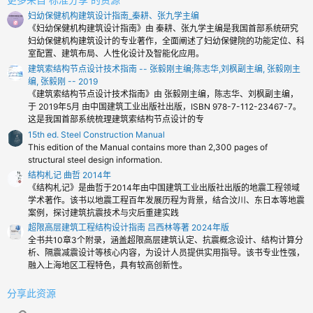
妇幼保健机构建筑设计指南_秦耕、张九学主编
《妇幼保健机构建筑设计指南》由 秦耕、张九学主编是我国首部系统研究
妇幼保健机构建筑设计的专业著作，全面阐述了妇幼保健院的功能定位、科
室配置、建筑布局、人性化设计及智能化应用。
建筑索结构节点设计技术指南 -- 张毅刚主编;陈志华,刘枫副主编, 张毅刚主
编, 张毅刚 -- 2019
《建筑索结构节点设计技术指南》由 张毅刚主编，陈志华、刘枫副主编，
于 2019年5月 由中国建筑工业出版社出版，ISBN 978-7-112-23467-7。
这是我国首部系统梳理建筑索结构节点设计的专
15th ed. Steel Construction Manual
This edition of the Manual contains more than 2,300 pages of
structural steel design information.
结构札记 曲哲 2014年
《结构札记》是曲哲于2014年由中国建筑工业出版社出版的地震工程领域
学术著作。该书以地震工程百年发展历程为背景，结合汶川、东日本等地震
案例，探讨建筑抗震技术与灾后重建实践
超限高层建筑工程结构设计指南 吕西林等著 2024年版
全书共10章3个附录，涵盖超限高层建筑认定、抗震概念设计、结构计算分
析、隔震减震设计等核心内容，为设计人员提供实用指导。该书专业性强，
融入上海地区工程特色，具有较高创新性。
分享此资源