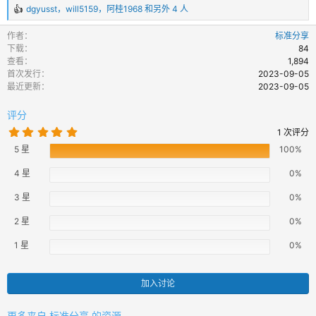
dgyusst
，
will5159
，
阿桂1968
和另外 4 人
反
馈
作者
标准分享
：
下载
84
查看
1,894
首次发行
2023-09-05
最近更新
2023-09-05
评分
5
1 次评分
.
5 星
0
100%
0
颗
4 星
0%
星
3 星
0%
2 星
0%
1 星
0%
加入讨论
更多来自 标准分享 的资源