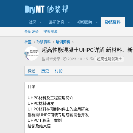
社区
最新消息
视频图片
砂浆资料
最新评价
搜索资源
社区
砂浆资料
培训资料
超高性能混凝土UHPC详解 新材料、
作
创
标
标准分享
2023-10-15
超高性能混凝土
者
建
签
日
概述
历史
讨论
期
目录
UHPC材料及工程应用简介
UHPC材料研发
UHPC材料在预制构件上的应用研究
钢桥面UHPC铺装专用成套设备开发
UHPC工程施工案例
结论及结束语