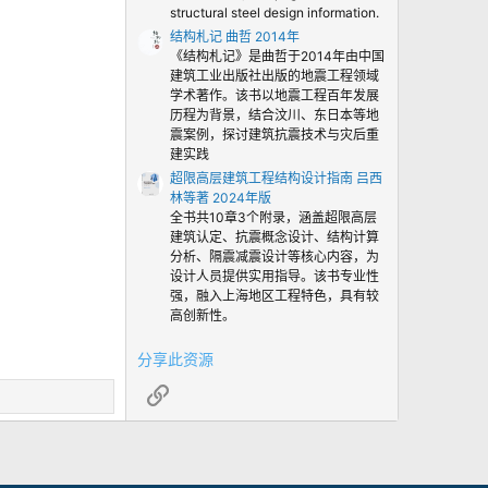
structural steel design information.
结构札记 曲哲 2014年
《结构札记》是曲哲于2014年由中国
建筑工业出版社出版的地震工程领域
学术著作。该书以地震工程百年发展
历程为背景，结合汶川、东日本等地
震案例，探讨建筑抗震技术与灾后重
建实践
超限高层建筑工程结构设计指南 吕西
林等著 2024年版
全书共10章3个附录，涵盖超限高层
建筑认定、抗震概念设计、结构计算
分析、隔震减震设计等核心内容，为
设计人员提供实用指导。该书专业性
强，融入上海地区工程特色，具有较
高创新性。
分享此资源
链接