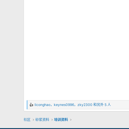
liconghao
，
keynes0996
，
zky2300
和另外 5 人
反
馈
：
社区
砂浆资料
培训资料