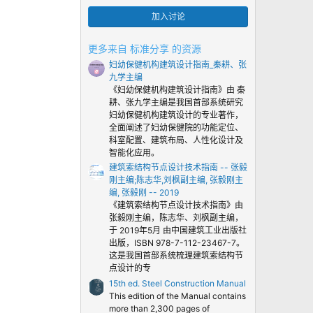
0
0
加入讨论
颗
星
更多来自 标准分享 的资源
妇幼保健机构建筑设计指南_秦耕、张
九学主编
《妇幼保健机构建筑设计指南》由 秦
耕、张九学主编是我国首部系统研究
妇幼保健机构建筑设计的专业著作，
全面阐述了妇幼保健院的功能定位、
科室配置、建筑布局、人性化设计及
智能化应用。
建筑索结构节点设计技术指南 -- 张毅
刚主编;陈志华,刘枫副主编, 张毅刚主
编, 张毅刚 -- 2019
《建筑索结构节点设计技术指南》由
张毅刚主编，陈志华、刘枫副主编，
于 2019年5月 由中国建筑工业出版社
出版，ISBN 978-7-112-23467-7。
这是我国首部系统梳理建筑索结构节
点设计的专
15th ed. Steel Construction Manual
This edition of the Manual contains
more than 2,300 pages of