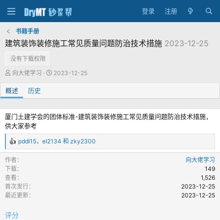
登录
注册
书籍手册
建筑装饰装修施工常见质量问题防治技术措施
2023-12-25
没有下载权限
作
创
向大佬学习
2023-12-25
者
建
概述
历史
日
期
厦门土建学会的团体标准-建筑装饰装修施工常见质量问题防治技术措施，
供大家参考
pddl15
，
el2134
和
zky2300
反
馈
作者
向大佬学习
：
下载
149
查看
1,526
首次发行
2023-12-25
最近更新
2023-12-25
评分