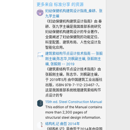
0
更多来自 标准分享 的资源
颗
妇幼保健机构建筑设计指南_秦耕、张
星
九学主编
《妇幼保健机构建筑设计指南》由 秦
耕、张九学主编是我国首部系统研究
妇幼保健机构建筑设计的专业著作，
全面阐述了妇幼保健院的功能定位、
科室配置、建筑布局、人性化设计及
智能化应用。
建筑索结构节点设计技术指南 -- 张毅
刚主编;陈志华,刘枫副主编, 张毅刚主
编, 张毅刚 -- 2019
《建筑索结构节点设计技术指南》由
张毅刚主编，陈志华、刘枫副主编，
于 2019年5月 由中国建筑工业出版社
出版，ISBN 978-7-112-23467-7。
这是我国首部系统梳理建筑索结构节
点设计的专
15th ed. Steel Construction Manual
This edition of the Manual contains
more than 2,300 pages of
structural steel design information.
结构札记 曲哲 2014年
《结构札记》是曲哲于2014年由中国