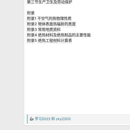
第三节生产卫生及劳动保护
附录
附录1 干空气的热物理性质
附录2 物体表面热辐射的黑度
附录3 常用地质资料
附录4 绝热材料及绝热制品的主要性能
附录5 绝热工程材料计算表
学习2023
和
zky2300
反
馈