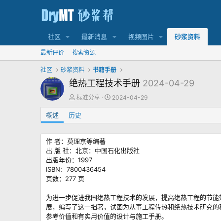
社区
最新消息
视频图片
砂浆资料
最新评价
搜索资源
社区
砂浆资料
书籍手册
绝热工程技术手册
2024-04-29
作
创
标准分享
2024-04-29
者
建
概述
历史
日
期
作 者：莫理京等编著
出 版 社：北京：中国石化出版社
出版年份：1997
ISBN：7800436454
页数：277 页
为进一步促进我国绝热工程技术的发展，提高绝热工程的节能
展，编写了这一拙著，试图为从事工程传热和绝热技术研究的
参考价值和有实用价值的设计与施工手册。