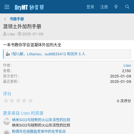
登录
注册
书籍手册
混领土外加剂手册
作
创
Ltao
2025-01-09
者
建
一本书教你学会混凝体外加剂大全
日
期
1知½解
，
Lillianoo
，
ou66835413
和另外 5 人
反
馈
作者
Ltao
：
查看
2,150
首次发行
2025-01-09
最近更新
2025-01-09
评分
0
0 次评分
.
0
0
更多来自 Ltao 的资源
颗
纳米SiO2与硅粉的火山灰活性的比较
星
纳米SiO2与硅粉的火山灰活性的比较
粉煤灰在硅酸盐浆体中的化学反应