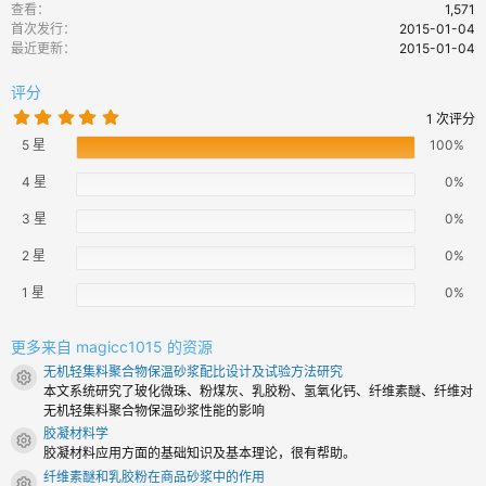
查看
1,571
首次发行
2015-01-04
最近更新
2015-01-04
评分
5
1 次评分
.
5 星
0
100%
0
颗
4 星
0%
星
3 星
0%
2 星
0%
1 星
0%
更多来自 magicc1015 的资源
无机轻集料聚合物保温砂浆配比设计及试验方法研究
资源图标
本文系统研究了玻化微珠、粉煤灰、乳胶粉、氢氧化钙、纤维素醚、纤维对
无机轻集料聚合物保温砂浆性能的影响
胶凝材料学
资源图标
胶凝材料应用方面的基础知识及基本理论，很有帮助。
纤维素醚和乳胶粉在商品砂浆中的作用
资源图标