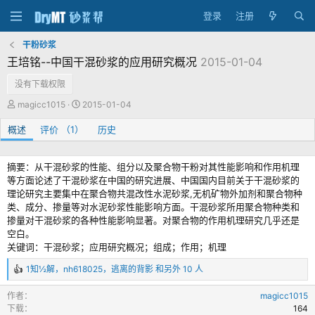
登录
注册
干粉砂浆
王培铭--中国干混砂浆的应用研究概况
2015-01-04
没有下载权限
作
创
magicc1015
2015-01-04
者
建
概述
评价 （1）
日
历史
期
摘要：从干混砂浆的性能、组分以及聚合物干粉对其性能影响和作用机理
等方面论述了干混砂浆在中国的研究进展、中国国内目前关于干混砂浆的
理论研究主要集中在聚合物共混改性水泥砂浆,无机矿物外加剂和聚合物种
类、成分、掺量等对水泥砂浆性能影响方面。干混砂浆所用聚合物种类和
掺量对干混砂浆的各种性能影响显著。对聚合物的作用机理研究几乎还是
空白。
关键词：干混砂浆；应用研究概况；组成；作用；机理
1知½解
，
nh618025
，
逃离的背影
和另外 10 人
反
馈
作者
magicc1015
：
下载
164