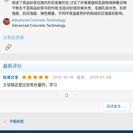
简述了商品砂浆在国内外的发展历史,讨论了纤维素醚和乳胶粉两种聚合物
干粉在干混商品砂浆中的作用,包括对砂浆的保水性、毛细孔吸水性、抗折
强度、抗压强度、弹性模量、不同环境温度养护的粘结抗拉强度的影响。
Advanced Concrete Technology
Advanced Concrete Technology
分享此资源
链接
最新评价
5
标准分享
2015-10-19
版本： 2015-01-04
.
0
王培铭还是比较有份量的，学习
0
颗
点
点
0
星
赞
踩
阅读更多……
干粉砂浆