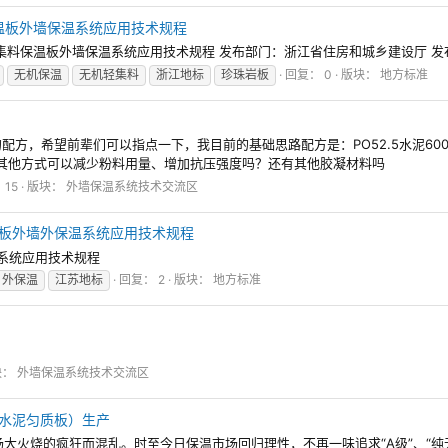
集料保温板外墙保温系统应用技术规程
机轻集料保温板外墙保温系统应用技术规程 发布部门：浙江省住房和城乡建设厅 发布日期：
无机保温
无机轻集料
浙江地标
珍珠岩板
回复： 0
版块：
地方标准
，希望前辈们可以指点一下，我目前的基础思路配方是：PO52.5水泥600.活
还有其他方式可以减少粉料用量、增加抗压强度吗？还有其他胶凝材料吗
 15
版块：
外墙保温系统技术交流区
材料保温板外墙外保温系统应用技术规程
外保温系统应用技术规程
外保温
江苏地标
回复： 2
版块：
地方标准
块：
外墙保温系统技术交流区
（水泥匀质板）生产
场大火烧的疯狂而混乱。时至今日保温市场回归理性，不再一味追求“A级”、“纯无