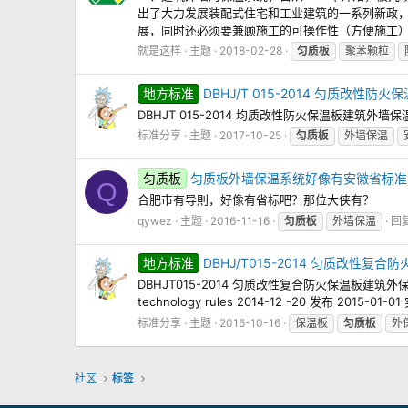
出了大力发展装配式住宅和工业建筑的一系列新政
展，同时还必须要兼顾施工的可操作性（方便施工）。 
就是这样
主题
2018-02-28
匀质板
聚苯颗粒
地方标准
DBHJ/T 015-2014 匀质改
DBHJT 015-2014 均质改性防火保温板建筑外
标准分享
主题
2017-10-25
匀质板
外墙保温
匀质板
匀质板外墙保温系统好像有安徽省标准
Q
合肥市有导則，好像有省标吧？那位大侠有？
qywez
主题
2016-11-16
匀质板
外墙保温
回复
地方标准
DBHJ/T015-2014 匀质改性
DBHJT015-2014 匀质改性复合防火保温板建筑外保温系统应用技术导则 
technology rules 2014-12 -20 发布 20
标准分享
主题
2016-10-16
保温板
匀质板
外
社区
标签