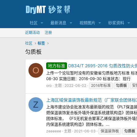
社区
最新消息
视频图片
砂浆资料
近期活动
注册
社区
标签
匀质板
地方标准
DB34/T 2695-2016 匀质改
O
上传一个论坛暂时没有的安徽省匀质板地方标准 标准编号
08-30 实施日期：2016-09-30 标准状态：现行
oro
主题
2022-06-02
2016年标准
匀质板
安
上海区域保温装饰板最新规范（厂家联合团体标
Z
上海市建设协会批准发布最新版的规范 《PLT保温
燃保温装饰复合板外墙外保温系统建筑构造》团体标
团体标准， 《FS无机复合聚苯乙烯保温装饰板外
内保温系统建筑构造》团体标准。...
zeeeeee
主题
2021-06-03
保温装饰板
匀质板