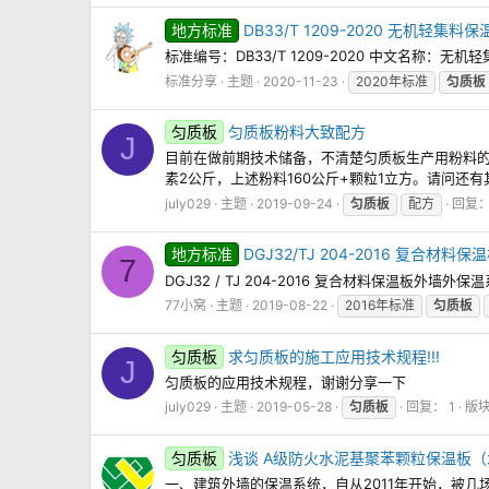
地方标准
DB33/T 1209-2020 无机轻
标准编号：DB33/T 1209-2020 中文名称：无
标准分享
主题
2020-11-23
2020年标准
匀质板
匀质板
匀质板粉料大致配方
J
目前在做前期技术储备，不清楚匀质板生产用粉料的配方
素2公斤，上述粉料160公斤+颗粒1立方。请问
july029
主题
2019-09-24
匀质板
配方
回复：
地方标准
DGJ32/TJ 204-2016 复合
7
DGJ32 / TJ 204-2016 复合材料保温板外墙
77小窝
主题
2019-08-22
2016年标准
匀质板
匀质板
求匀质板的施工应用技术规程!!!
J
匀质板的应用技术规程，谢谢分享一下
july029
主题
2019-05-28
匀质板
回复： 1
版
匀质板
浅谈 A级防火水泥基聚苯颗粒保温板
一、建筑外墙的保温系统，自从2011年开始，被几