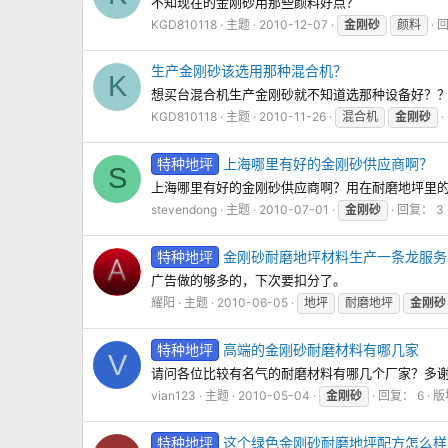
不知现在的金刚砂用那些颜料好点？
KGD810118
主题
2010-12-07
金刚砂
颜料
回
生产金刚砂该选用那种混合机？
K
想买台混合机生产金刚砂就不知道选那种设备好？？？:(-
KGD810118
主题
2010-11-26
混合机
金刚砂
特种地坪
上海哪里有好的金刚砂供应商啊？
S
上海哪里有好的金刚砂供应商啊？用在耐磨地坪里
stevendong
主题
2010-07-01
金刚砂
回复： 3
特种地坪
金刚砂耐磨地坪材料生产一条龙服务
广告做的够多的，下次要扣分了。
耀阳
主题
2010-06-05
地坪
耐磨地坪
金刚砂
特种地坪
高端的金刚砂耐磨材料有哪几家
V
请问各位比较有名气的耐磨材料有哪几个厂家？多
vian123
主题
2010-05-04
金刚砂
回复： 6
版
特种地坪
这个绿色金刚砂耐磨地坪配方怎么样