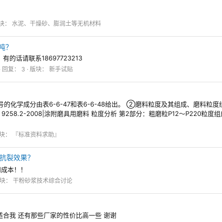
块：
水泥、干燥砂、膨润土等无机材料
吨？
话请联系18697723213
回复： 3
版块：
新手试贴
学成分由表6-6-47和表6-6-48给出。 ②磨料粒度及其组成、磨料粒度组成测定方法：
258.2-2008|涂附磨具用磨料 粒度分析 第2部分：粗磨粒P12～P220粒度组成的
块：
『标准资料求助』
抗裂效果？
和成本！！
块：
干粉砂浆技术综合讨论
合我 还有那些厂家的性价比高一些 谢谢