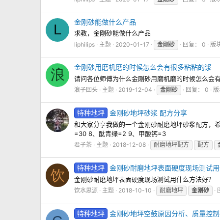
金刚砂能做什么产品
L
求教，金刚砂能做什么产品
liphilips
主题
2020-01-17
金刚砂
回复： 0
版
金刚砂用磨机磨的时候怎么会有很多粘粘的浆
浪
请问各位师傅为什么金刚砂用磨机磨的时候怎么会
浪子回头
主题
2019-12-04
金刚砂
回复： 0
版
特种地坪
金刚砂地坪砂浆 配方分享
和大家分享我做的一个金刚砂耐磨地坪砂浆配方，希望大家指
=30 8、酞青绿=2 9、甲酸钙=3
君子茶
主题
2018-12-08
耐磨地坪配方
配方
特种地坪
金刚砂耐磨地坪表面硬度现场测试用
饮
金刚砂耐磨地坪表面硬度现场测试用什么方法好？
饮水思源
主题
2018-10-10
耐磨地坪
金刚砂
特种地坪
金刚砂地坪空鼓原因分析、质量控制