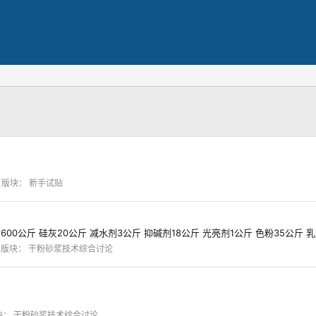
版块：
新手试贴
目600公斤 硅灰20公斤 减水剂3公斤 抑碱剂18公斤 光亮剂1公斤 色粉35公斤
版块：
干粉砂浆技术综合讨论
块：
干粉砂浆技术综合讨论