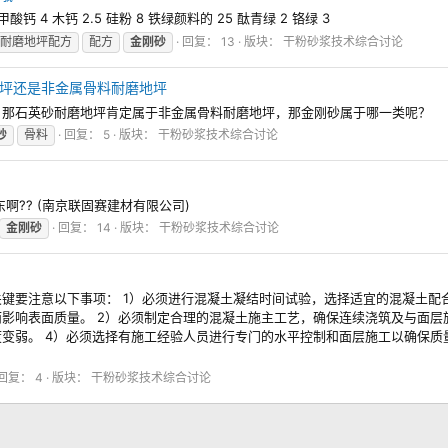
甲酸钙 4 木钙 2.5 硅粉 8 铁绿颜料的 25 酞青绿 2 铬绿 3
耐磨地坪配方
配方
金刚砂
回复： 13
版块：
干粉砂浆技术综合讨论
坪还是非金属骨料耐磨地坪
，那石英砂耐磨地坪肯定属于非金属骨料耐磨地坪，那金刚砂属于哪一类呢？
砂
骨料
回复： 5
版块：
干粉砂浆技术综合讨论
?? (南京联固赛建材有限公司)
金刚砂
回复： 14
版块：
干粉砂浆技术综合讨论
键要注意以下事项： 1）必须进行混凝土凝结时间试验，选择适宜的混凝土配
影响表面质量。 2）必须制定合理的混凝土施主工艺，确保连续浇筑及与面层
变弱。 4）必须选择有施工经验人员进行专门的水平控制和面层施工以确保质
回复： 4
版块：
干粉砂浆技术综合讨论