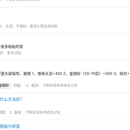
块：
水泥、干燥砂、膨润土等无机材料
有很多粘粘的浆
块：
新手试贴
导。谢谢 1、普硅水泥=450 2、金刚砂（20-70目）=500 3、硅灰=20
金刚砂
回复： 12
版块：
干粉砂浆技术综合讨论
什么方法好？
回复： 2
版块：
干粉砂浆技术综合讨论
措施与修复