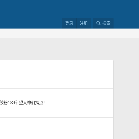
登录
注册
搜索
 乳胶粉1公斤 望大神们指点！