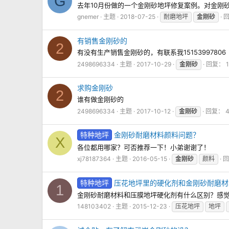
G
去年10月份做的一个金刚砂地坪修复案例。对金刚
gnemer
主题
2018-07-25
耐磨地坪
金刚砂
回
有销售金刚砂的
2
有没有生产销售金刚砂的，有联系我15153997806
2498696334
主题
2017-10-29
金刚砂
回复： 1
求购金刚砂
2
谁有做金刚砂的
2498696334
主题
2017-10-12
金刚砂
回复： 
特种地坪
金刚砂耐磨材料颜料问题？
X
各位都用哪家？可否推荐一下！小弟谢谢了！
xj78187364
主题
2016-05-15
金刚砂
颜料
回
特种地坪
压花地坪里的硬化剂和金刚砂耐磨材
1
金刚砂耐磨材料和压膜地坪硬化剂有什么区别？感
148103402
主题
2015-12-23
压花地坪
地坪