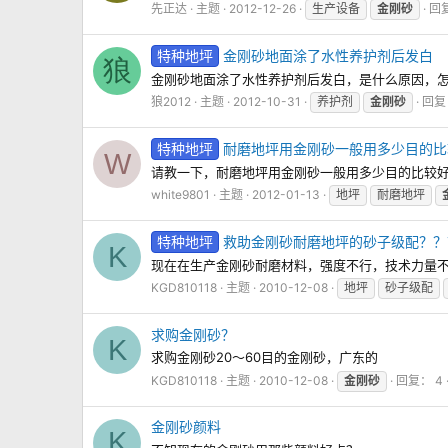
先正达
主题
2012-12-26
生产设备
金刚砂
回复
特种地坪
金刚砂地面涂了水性养护剂后发白
狼
金刚砂地面涂了水性养护剂后发白，是什么原因，
狼2012
主题
2012-10-31
养护剂
金刚砂
回复
特种地坪
耐磨地坪用金刚砂一般用多少目的比
W
请教一下，耐磨地坪用金刚砂一般用多少目的比较
white9801
主题
2012-01-13
地坪
耐磨地坪
特种地坪
救助金刚砂耐磨地坪的砂子级配？？
K
现在在生产金刚砂耐磨材料，强度不行，技术力量
KGD810118
主题
2010-12-08
地坪
砂子级配
求购金刚砂？
K
求购金刚砂20～60目的金刚砂，广东的
KGD810118
主题
2010-12-08
金刚砂
回复： 4
金刚砂颜料
K