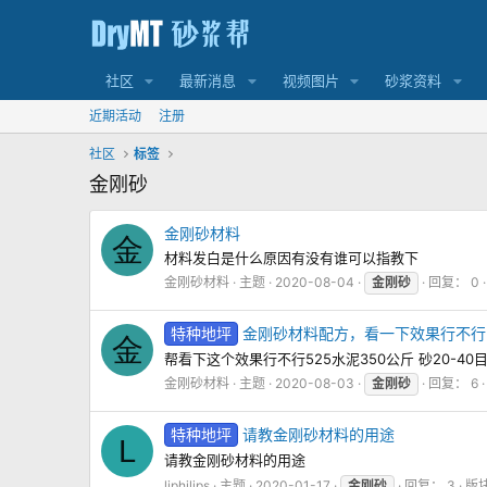
社区
最新消息
视频图片
砂浆资料
近期活动
注册
社区
标签
金刚砂
金刚砂材料
金
材料发白是什么原因有没有谁可以指教下
金刚砂材料
主题
2020-08-04
金刚砂
回复： 0
特种地坪
金刚砂材料配方，看一下效果行不行
金
帮看下这个效果行不行525水泥350公斤 砂20-40
金刚砂材料
主题
2020-08-03
金刚砂
回复： 6
特种地坪
请教金刚砂材料的用途
L
请教金刚砂材料的用途
liphilips
主题
2020-01-17
金刚砂
回复： 3
版