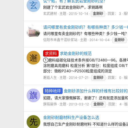
试个贴，有了解玄武岩金刚砂的没？
玄
刚建了个玄武岩金刚砂产，求销路啊
玄武建材
主题
2015-10-14
金刚砂
回复： 3
版
请问哪里有卖金刚砂的？有哪些种类？多少钱一
请问哪里有卖金刚砂的？有哪些种类？多少钱一吨？ 有的
信阳市禾鑫干混砂浆站
主题
2014-10-04
金刚砂
求资料
求助金刚砂的规范
邂
①磨料级碳化硅技术条件按GB/T2480—96。各牌号的化
涂附磨具用磨料 粒度分析 第1部分：粒度组成 GB/T 9
部分：微粉P240～P2500粒度组成的测定
邂逅人生
主题
2014-07-21
金刚砂
回复： 0
版
特种地坪
金刚砂添加什么样的纤维有比较好的
旗
如题，请大家慷慨解答，谢谢了！还有就是添加量
旗铭装饰
主题
2013-03-12
金刚砂
回复： 4
版
金刚砂耐磨材料生产设备怎么选
先
我想自己生产金刚砂耐磨材料 不知道什么样的设备适