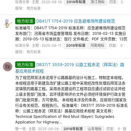
标准分享
主题
2025-06-16
2019年标准
浙江地标
回复： 2
版块：
地方标准
地方标准
DB41/T 1754-2019 应急避难场所建设规范
标准编号：DB41/T 1754-2019 标准名称：应急避难场所建设规范
发布部门：河南省市场监督管理局 发布日期：2019-02-13 实施日
期：2019-05-13 标准状态：现行 文件格式：PDF 文件页数：13页
标准分享
主题
2025-06-11
2019年标准
河南地标
回复： 0
版块：
地方标准
地方标准
DB37/T 3559-2019 公路工程赤泥（拜耳法）路
鞠
基应用技术规程
为了规范拜耳法赤泥用于公路路基的设计与施工，特制定本规程。
本规程适用于新建及改扩建公路工程中采用经改性处理后拜耳法赤
泥填筑的路基工程。采用赤泥建设的工程项目应通过试验论证并经
上级主管部门批准，且环境影响评价文件必须经环境保护行政主管
部门批复同意，方可使用。 本规程未涉及的条款，应按现行国家及
行业有关规范、规程执行。 标准编号：DB37/T 3559-2019 标准名
称：公路工程赤泥（拜耳法）路基应用技术规程 英文名称：
Technical Specification of Red Mud (Bayer) Subgrades
Application for Highway...
鞠一锐
主题
2025-06-09
2019年标准
山东地标
回复： 0
版