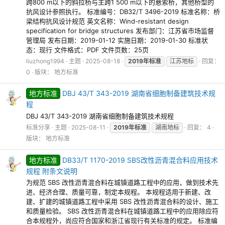
跨800 m以下的斜拉桥与主跨1 500 m以下的悬索桥，其他桥型的
抗风设计参照执行。 标准编号：DB32/T 3496-2019 标准名称：桥
梁结构抗风设计规范 英文名称：Wind-resistant design
specification for bridge structures 发布部门：江苏省市场监督
管理局 发布日期：2019-01-12 实施日期：2019-01-30 标准状
态：现行 文件格式：PDF 文件页数：25页
liuzhong1994
主题
2025-08-18
2019年标准
江苏地标
回复：
0
版块：
地方标准
地方标准
DBJ 43/T 343-2019 湖南省细胞制备建筑技术规
程
DBJ 43/T 343-2019 湖南省细胞制备建筑技术规程
标准分享
主题
2025-08-11
2019年标准
湖南地标
回复： 4
版块：
地方标准
地方标准
DB33/T 1170-2019 SBS改性沥青混合料应用技术
规程 附条文说明
为规范 SBS 改性沥青混合料在城镇道路工程中的应用，做到技术先
进、经济合理、质量可靠，制定本规程。 本规程适用于新建、改
建、扩建的城镇道路工程中采用 SBS 改性沥青混合料的设计、施工
和质量检验。 SBS 改性沥青混合料在城镇道路工程中的应用除应符
合本规程外，尚应符合国家和浙江省现行有关标准的规定。 标准编