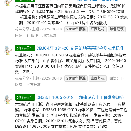
本标准适用于江西省范围内新建民用绿色建筑工程验收，改建和扩
建的绿色民用建筑工程可参照执行 标准号：DBJ/T 36-050-2019
标准名称：绿色建筑工程验收标准 发布日期：2019-08-23 实施
日期：2019-11-01 发布单位：江西省住房和城乡建设厅
标准分享
主题
2025-06-16
2019年标准
江西地标
绿色建筑
回复： 1
版块：
地方标准
地方标准
DBJ04/T 381-2019 建筑地基基础检测技术标准
标准编号：DBJ04/T 381-2019 标准名称：建筑地基基础检测技术
标准 发布部门：山西省住房和城乡建设厅 发布日期：2019-04-10
实施日期：2019-06-01 标准状态：现行 文件格式：PDF 文件页
数：216页
标准分享
主题
2025-06-16
2019年标准
山西地标
回复： 1
版块：
地方标准
地方标准
DB33/T 1065-2019 工程建设岩土工程勘察规范
本规范适用于浙江省内房屋建筑和市政基础设施工程的岩土工程勘
察。 标准编号：DB33/T 1065-2019 标准名称：工程建设岩土工程
勘察规范 发布部门：浙江省住房和城乡建设厅 发布日期：2019-
07-01 实施日期：2019-12-01 标准状态：现行 替代情况：替代
DB33/T 1065-2009 文件格式：PDF 文件页数：318页