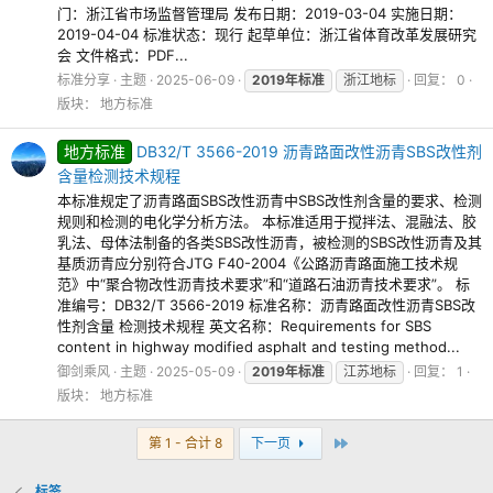
门：浙江省市场监督管理局 发布日期：2019-03-04 实施日期：
2019-04-04 标准状态：现行 起草单位：浙江省体育改革发展研究
会 文件格式：PDF...
标准分享
主题
2025-06-09
2019年标准
浙江地标
回复： 0
版块：
地方标准
地方标准
DB32/T 3566-2019 沥青路面改性沥青SBS改性剂
含量检测技术规程
本标准规定了沥青路面SBS改性沥青中SBS改性剂含量的要求、检测
规则和检测的电化学分析方法。 本标准适用于搅拌法、混融法、胶
乳法、母体法制备的各类SBS改性沥青，被检测的SBS改性沥青及其
基质沥青应分别符合JTG F40-2004《公路沥青路面施工技术规
范》中“聚合物改性沥青技术要求”和“道路石油沥青技术要求”。 标
准编号：DB32/T 3566-2019 标准名称：沥青路面改性沥青SBS改
性剂含量 检测技术规程 英文名称：Requirements for SBS
content in highway modified asphalt and testing method...
御剑乘风
主题
2025-05-09
2019年标准
江苏地标
回复： 1
版块：
地方标准
最后
第 1 - 合计 8
下一页
标签