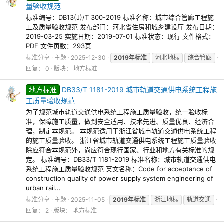
量验收规范
标准编号：DB13(J)/T 300-2019 标准名称：城市综合管廊工程施
工及质量验收规范 发布部门：河北省住房和城乡建设厅 发布日期：
2019-03-25 实施日期：2019-07-01 标准状态：现行 文件格式：
PDF 文件页数：293页
标准分享
主题
2025-12-30
2019年标准
河北地标
综合管廊
回复： 0
版块：
地方标准
地方标准
DB33/T 1181-2019 城市轨道交通供电系统工程施
工质量验收规范
为了规范城市轨道交通供电系统工程施工质量验收，统一验收标
准，保障施工质量，做到安全适用、技术先进、质量优良、经济合
理，制定本规范。 本规范适用于浙江省城市轨道交通供电系统工程
的施工质量验收。 浙江省城市轨道交通供电系统工程施工质量验收
除应符合本规范外，尚应符合现行国家、行业和地方有关标准的规
定。 标准编号：DB33/T 1181-2019 标准名称：城市轨道交通供电
系统工程施工质量验收规范 英文名称：Code for acceptance of
construction quality of power supply system engineering of
urban rail...
标准分享
主题
2025-11-05
2019年标准
浙江地标
轨道交通
回复： 2
版块：
地方标准