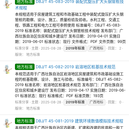
地方标准
DBJ/T 45-083-2019 装配式旋压扩大头钢管桩技
术规程
本规程适用于房屋建筑工程和市政基础工程中装配式旋压扩大头钢
管桩的勘察、设计、施工、质量检验及验收。水利工程、交通工
程、铁路工程和电力工程可参照使用 标准编号：DBJ/T 45-083-
2019 标准名称：装配式旋压扩大头钢管桩技术规程 发布部门：广
西壮族自治区住房和城乡建设厅 发布日期：2019-04-01 实施日
期：2019-06-01 标准状态：现行 文件格式：PDF 文件页数：99页
标准分享
主题
2025-08-28
2019年标准
广西地标
回复： 2
版块：
地方标准
地方标准
DBJ/T 45-082-2019 岩溶地区桩基技术规范
本规范适用于广西壮族自治区岩溶地区房屋建筑和市政基础设施工
程的桩基勘察、设计、 施工与验收。 标准编号：DBJ/T 45-082-
2019 标准名称：岩溶地区桩基技术规范 发布部门：广西壮族自治
区住房和城乡建设厅 发布日期：2019-04-17 实施日期：2019-06-
01 标准状态：现行 标准格式：PDF 标准页数：193页
标准分享
主题
2025-08-28
2019年标准
广西地标
回复： 0
版块：
地方标准
地方标准
DBJ/T 45-081-2019 建筑环境数值模拟技术规程
本规程适用于广西壮族自治区内新建、扩建和改建的民用和一般工