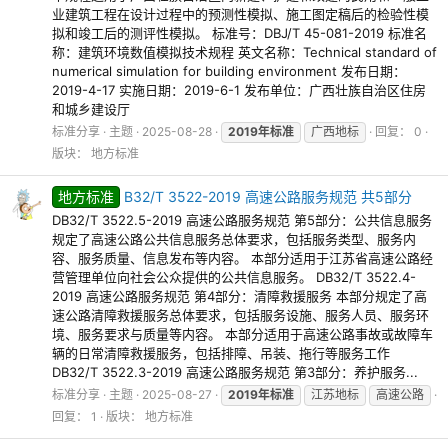
业建筑工程在设计过程中的预测性模拟、施工图定稿后的检验性模
拟和竣工后的测评性模拟。 标准号：DBJ/T 45-081-2019 标准名
称：建筑环境数值模拟技术规程 英文名称：Technical standard of
numerical simulation for building environment 发布日期：
2019-4-17 实施日期：2019-6-1 发布单位：广西壮族自治区住房
和城乡建设厅
标准分享
主题
2025-08-28
2019年标准
广西地标
回复： 0
版块：
地方标准
地方标准
B32/T 3522-2019 高速公路服务规范 共5部分
DB32/T 3522.5-2019 高速公路服务规范 第5部分：公共信息服务
规定了高速公路公共信息服务总体要求，包括服务类型、服务内
容、服务质量、信息发布等内容。 本部分适用于江苏省高速公路经
营管理单位向社会公众提供的公共信息服务。 DB32/T 3522.4-
2019 高速公路服务规范 第4部分：清障救援服务 本部分规定了高
速公路清障救援服务总体要求，包括服务设施、服务人员、服务环
境、服务要求与质量等内容。 本部分适用于高速公路事故或故障车
辆的日常清障救援服务，包括排障、吊装、拖行等服务工作
DB32/T 3522.3-2019 高速公路服务规范 第3部分：养护服务...
标准分享
主题
2025-08-27
2019年标准
江苏地标
高速公路
回复： 1
版块：
地方标准