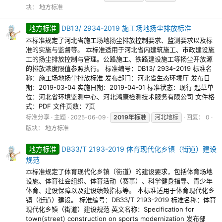
块：
地方标准
地方标准
DB13/ 2934-2019 施工场地扬尘排放标准
本标准规定了河北省施工场地扬尘排放控制要求、监测要求以及标
准的实施与监督等。 本标准适用于河北省内建筑施工、市政建设施
工的扬尘排放控制与管理。公路施工、铁路建设施工等扬尘开放源
的排放浓度限值参照执行。 标准编号：DB13/ 2934-2019 标准名
称：施工场地扬尘排放标准 发布部门：河北省生态环境厅 发布日
期：2019-03-04 实施日期：2019-04-01 标准状态：现行 起草单
位：河北省环境监测中心、河北鸿康检测技术服务有限公司 文件格
式：PDF 文件页数：7页
标准分享
主题
2025-06-09
2019年标准
河北地标
回复： 0
版块：
地方标准
地方标准
DB33/T 2193-2019 体育现代化乡镇（街道）建设
规范
本标准规定了体育现代化乡镇（街道）的建设要求，包括体育场地
设施、体育社会组织、体育活动（赛事）、科学健身指导、青少年
体育、建设保障以及建设绩效指标等。 本标准适用于体育现代化乡
镇（街道）建设。 标准编号：DB33/T 2193-2019 标准名称：体育
现代化乡镇（街道）建设规范 英文名称：Specification for
town(street) construction on sports modernization 发布部