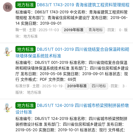
地方标准
DB63/T 1743-2019 青海省建筑工程资料管理规程
鞠
标准编号：DB63/T 1743-2019 中文名称：青海省建筑工程资料管
理规程 发布部门：青海省住房和城乡建设厅 发布日期：2019-06-
14 实施日期：2019-09-01
鞠一锐
主题
2025-11-03
2019年标准
青海地标
回复： 0
版
块：
地方标准
地方标准
DBJ51/T 001-2019 四川省烧结复合自保温砖和砌
块墙体保温系统技术标准
标准编号：DBJ51/T 001-2019 标准名称：四川省烧结复合自保温
砖和砌块墙体保温系统技术标准 发布部门：四川省住房和城乡建设
厅 发布日期：2019-05-08 实施日期：2019-09-01 标准状态：现
行 文件格式：PDF 文件页数：69页
标准分享
主题
2025-10-19
2019年标准
四川地标
回复： 3
版块：
地方标准
地方标准
DBJ51/T 124-2019 四川省城市桥梁预制拼装桥墩
设计标准
标准编号：DBJ51/T 124-2019 标准名称：四川省城市桥梁预制拼
装桥墩设计标准 发布部门：四川省住房和城乡建设厅 发布日期：
2019-05-20 实施日期：2019-10-01 标准状态：现行 文件格式：