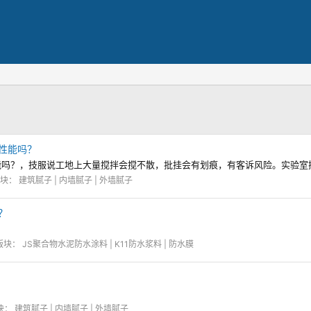
性能吗？
能吗？，技服说工地上大量搅拌会搅不散，批挂会有划痕，有客诉风险。实验室
版块：
建筑腻子 | 内墙腻子 | 外墙腻子
？
版块：
JS聚合物水泥防水涂料 | K11防水浆料 | 防水膜
块：
建筑腻子 | 内墙腻子 | 外墙腻子