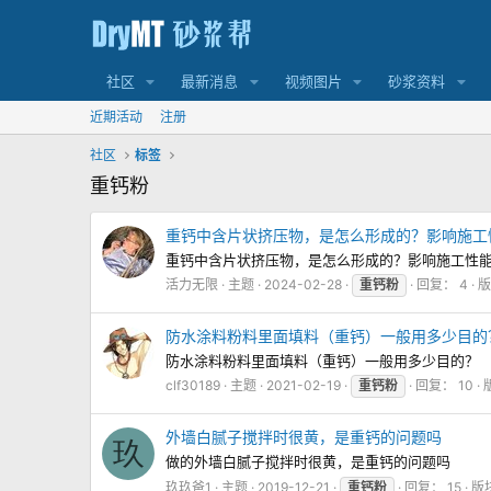
社区
最新消息
视频图片
砂浆资料
近期活动
注册
社区
标签
重钙粉
重钙中含片状挤压物，是怎么形成的？影响施工
重钙中含片状挤压物，是怎么形成的？影响施工性
活力无限
主题
2024-02-28
重钙粉
回复： 4
防水涂料粉料里面填料（重钙）一般用多少目的
防水涂料粉料里面填料（重钙）一般用多少目的？
clf30189
主题
2021-02-19
重钙粉
回复： 10
外墙白腻子搅拌时很黄，是重钙的问题吗
玖
做的外墙白腻子搅拌时很黄，是重钙的问题吗
玖玖爸1
主题
2019-12-21
重钙粉
回复： 15
版