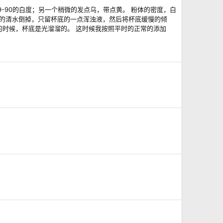
-90的白度；另一个稍微的发点乌，带点黄。 粉体的密度，白
上面的清水倒掉，只留杯底的一点浑浊液，然后将杯底缓慢的倾
的时候，杯底是光溜溜的。 这时候我按照平时的正常的添加