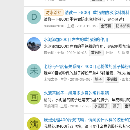
防水涂料
请教一下800目重钙做防水涂料粉
D
请教一下800目重钙做防水涂料粉料，是否合适！
duoduo2010
主题
2019-11-05
重钙粉
防水涂料
水泥添加200目左右的重钙粉的作用
水泥添加200目左右的重钙粉的作用，是起到增加
蝶无忧
主题
2019-10-08
重钙粉
回复： 5
版块
老粉与牢度有关系吗？400目老粉做的腻子掉粉
未
我400目老粉做的腻子掉粉严重4.5纤维素，7包
未知太多
主题
2019-05-06
腻子
重钙粉
回复：
水泥基腻子一般用多少目的填料重钙
画
请问，水泥基的腻子还是灰钙基的腻子，填充料用
画船听雨
主题
2018-12-28
水泥腻子
腻子
重
我想处理400斤双飞粉，请问买什么样的胶粉和
满
我想处理400斤双飞粉，请问买什么样的胶粉和其