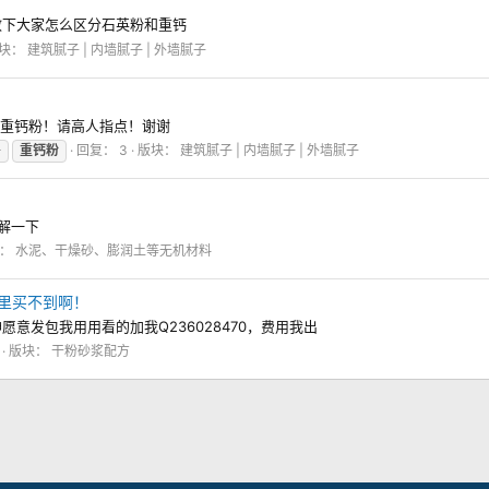
教下大家怎么区分石英粉和重钙
块：
建筑腻子 | 内墙腻子 | 外墙腻子
替重钙粉！请高人指点！谢谢
子
重钙粉
回复： 3
版块：
建筑腻子 | 内墙腻子 | 外墙腻子
解一下
块：
水泥、干燥砂、膨润土等无机材料
里买不到啊！
意发包我用用看的加我Q236028470，费用我出
版块：
干粉砂浆配方