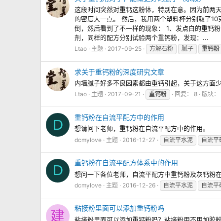
这段时间突然对重钙这粉体，特别在意。因为前两天
的密度大一点。 然后，我用两个塑料杯分别取了1
倒，然后看到了不一样的现象： 1、发点白的重钙
剂，同样的配方分别试验两个重钙粉，发现：...
Ltao
主题
2017-09-25
方解石粉
腻子
重钙粉
求关于重钙粉的深度研究文章
内墙腻子好多不良因素都由重钙引起，关于这方面
Ltao
主题
2017-09-21
重钙粉
回复： 8
版块：
重钙粉在自流平配方中的作用
D
想请问下老师，重钙粉在自流平配方中的作用。
dcmylove
主题
2016-12-27
自流平水泥
自流平
重钙粉在自流平配方体系中的作用
D
想问一下各位老师，自流平配方中重钙粉及灰钙粉
dcmylove
主题
2016-12-26
自流平水泥
自流平
粘接粉里面可以添加重钙粉吗
建
粘接粉里面可以添加重钙粉吗？粘接粉用不用加胶