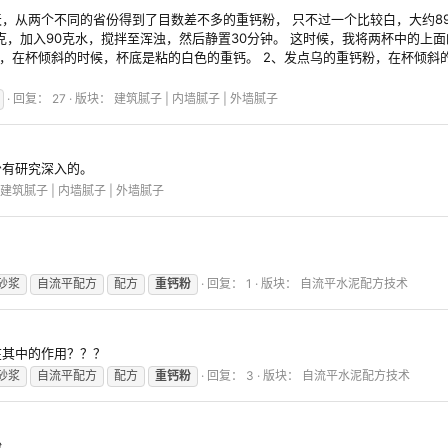
，从两个不同的省份得到了目数差不多的重钙粉， 只不过一个比较白，大约89
0克，加入90克水，搅拌至浑浊，然后静置30分钟。 这时候，我将两杯中的
粉，在杯倾斜的时候，杯底是粘的白色的重钙。 2、发点乌的重钙粉，在杯倾斜
回复： 27
版块：
建筑腻子 | 内墙腻子 | 外墙腻子
少有研究深入的。
建筑腻子 | 内墙腻子 | 外墙腻子
砂浆
自流平配方
配方
重钙粉
回复： 1
版块：
自流平水泥配方技术
在其中的作用？？？
砂浆
自流平配方
配方
重钙粉
回复： 3
版块：
自流平水泥配方技术
粉