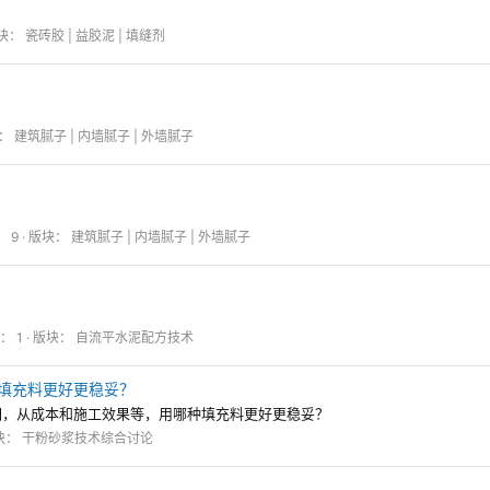
块：
瓷砖胶 | 益胶泥 | 填缝剂
：
建筑腻子 | 内墙腻子 | 外墙腻子
 9
版块：
建筑腻子 | 内墙腻子 | 外墙腻子
： 1
版块：
自流平水泥配方技术
填充料更好更稳妥？
们，从成本和施工效果等，用哪种填充料更好更稳妥？
块：
干粉砂浆技术综合讨论