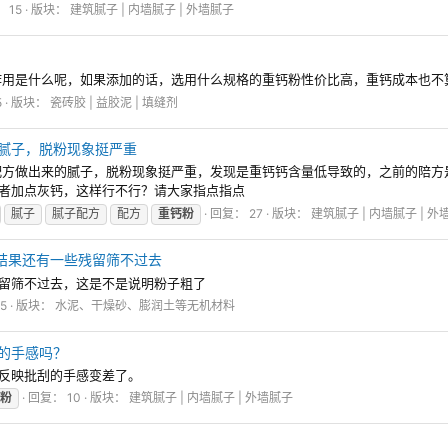
 15
版块：
建筑腻子 | 内墙腻子 | 外墙腻子
作用是什么呢，如果添加的话，选用什么规格的重钙粉性价比高，重钙成本也不
5
版块：
瓷砖胶 | 益胶泥 | 填缝剂
腻子，脱粉现象挺严重
做出来的腻子，脱粉现象挺严重，发现是重钙钙含量低导致的，之前的陪方是重钙
或者加点灰钙，这样行不行？请大家指点指点
腻子
腻子配方
配方
重钙粉
回复： 27
版块：
建筑腻子 | 内墙腻子 | 外
选结果还有一些残留筛不过去
残留筛不过去，这是不是说明粉子粗了
5
版块：
水泥、干燥砂、膨润土等无机材料
的手感吗？
员反映批刮的手感变差了。
粉
回复： 10
版块：
建筑腻子 | 内墙腻子 | 外墙腻子