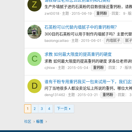
Z
生产外墙腻子进的石英粉的目数很接近重钙粉，请
zwt0018
主题
2015-06-19
重钙粉
回复： 9
版
石英粉可以代替内墙腻子中的重钙粉啊？
300目的石英粉可以用于制作内墙腻子吗？主要代
baolongcailiao
主题
2015-06-01
内墙腻子
腻
求教 如何最大限度的提高重钙的硬度
C
求教 如何最大限度的提高重钙的硬度 求各位老师讲
cjhlxw
主题
2015-05-04
重钙粉
回复： 7
版
谁有干粉专用重钙我买一包来试用一下，我们这
D
问了当地很多人都没卖论坛上所说的重钙，哪位大神愿
deng131462
主题
2015-03-21
重钙粉
回复： 3
1
2
3
4
下一页
社区
标签