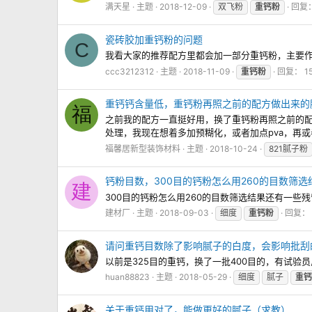
满天星
主题
2018-12-09
双飞粉
重钙粉
回复：
瓷砖胶加重钙粉的问题
C
我看大家的推荐配方里都会加一部分重钙粉，主要
ccc3212312
主题
2018-11-09
重钙粉
回复： 1
重钙钙含量低，重钙粉再照之前的配方做出来的
福
之前我的配方一直挺好用，换了重钙粉再照之前的配方
处理，我现在想着多加预糊化，或者加点pva，再
福馨居新型装饰材料
主题
2018-10-24
821腻子粉
钙粉目数，300目的钙粉怎么用260的目数筛
建
300目的钙粉怎么用260的目数筛选结果还有一些
建材厂
主题
2018-09-03
细度
重钙粉
回复： 
请问重钙目数除了影响腻子的白度，会影响批刮
以前是325目的重钙，换了一批400目的，有试验
huan88823
主题
2018-05-29
细度
腻子
重钙
关于重钙用对了，能做更好的腻子（求教）