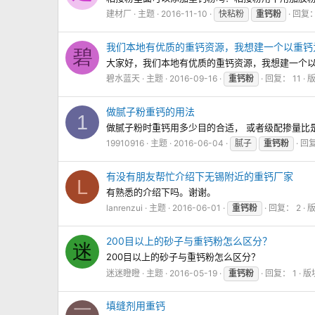
建材厂
主题
2016-11-10
快粘粉
重钙粉
回复：
我们本地有优质的重钙资源，我想建一个以重钙
碧
大家好，我们本地有优质的重钙资源，我想建一个
碧水蓝天
主题
2016-09-16
重钙粉
回复： 11
做腻子粉重钙的用法
1
做腻子粉时重钙用多少目的合适， 或者级配掺量比
19910916
主题
2016-06-04
腻子
重钙粉
回复
有没有朋友帮忙介绍下无锡附近的重钙厂家
L
有熟悉的介绍下吗。谢谢。
lanrenzui
主题
2016-06-01
重钙粉
回复： 2
200目以上的砂子与重钙粉怎么区分？
迷
200目以上的砂子与重钙粉怎么区分？
迷迷瞪瞪
主题
2016-05-19
重钙粉
回复： 1
版
填缝剂用重钙