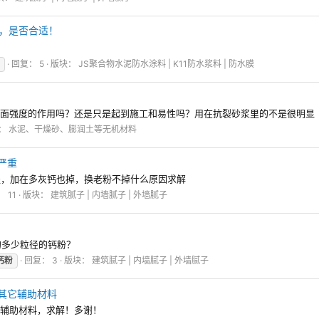
料，是否合适！
回复： 5
版块：
JS聚合物水泥防水涂料 | K11防水浆料 | 防水膜
墙面强度的作用吗？还是只是起到施工和易性吗？用在抗裂砂浆里的不是很明显
：
水泥、干燥砂、膨润土等无机材料
严重
灰盖，加在多灰钙也掉，换老粉不掉什么原因求解
 11
版块：
建筑腻子 | 内墙腻子 | 外墙腻子
的多少粒径的钙粉？
钙粉
回复： 3
版块：
建筑腻子 | 内墙腻子 | 外墙腻子
其它辅助材料
它辅助材料，求解！多谢！