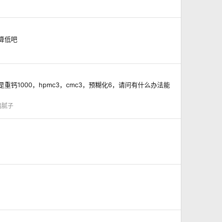
算低吧
1000，hpmc3，cmc3，预糊化6，请问有什么办法能
墙腻子