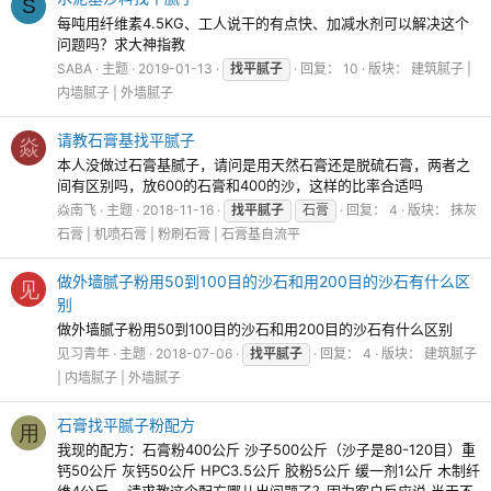
S
每吨用纤维素4.5KG、工人说干的有点快、加减水剂可以解决这个
问题吗？求大神指教
SABA
主题
2019-01-13
找平腻子
回复： 10
版块：
建筑腻子 |
内墙腻子 | 外墙腻子
请教石膏基找平腻子
焱
本人没做过石膏基腻子，请问是用天然石膏还是脱硫石膏，两者之
间有区别吗，放600的石膏和400的沙，这样的比率合适吗
焱南飞
主题
2018-11-16
找平腻子
石膏
回复： 4
版块：
抹灰
石膏 | 机喷石膏 | 粉刷石膏 | 石膏基自流平
做外墙腻子粉用50到100目的沙石和用200目的沙石有什么区
见
别
做外墙腻子粉用50到100目的沙石和用200目的沙石有什么区别
见习青年
主题
2018-07-06
找平腻子
回复： 4
版块：
建筑腻子
| 内墙腻子 | 外墙腻子
石膏找平腻子粉配方
用
我现的配方：石膏粉400公斤 沙子500公斤（沙子是80-120目）重
钙50公斤 灰钙50公斤 HPC3.5公斤 胶粉5公斤 缓一剂1公斤 木制纤