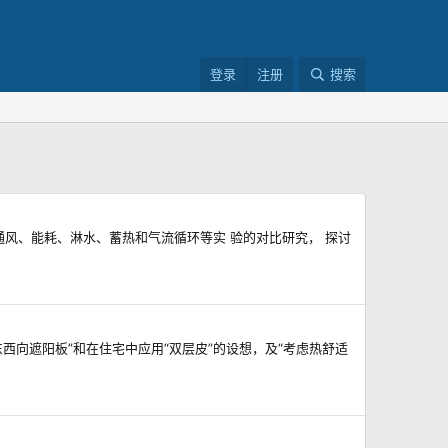
登录
注册
搜索
阳、通风、能耗、淋水、蓄热和气流循环等实 验的对比研究， 探讨
列式东西向遮阳板”和在住宅中应用“双层皮”的设想，及“考虑热舒适