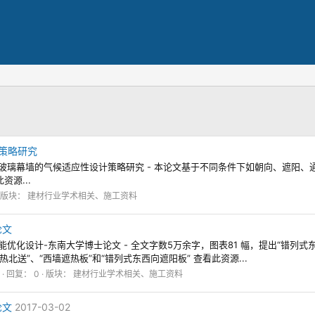
策略研究
地区双层皮玻璃幕墙的气候适应性设计策略研究 - 本论文基于不同条件下如朝向、遮
源...
版块：
建材行业学术相关、施工资料
论文
区住宅节能优化设计-东南大学博士论文 - 全文字数5万余字，图表81 幅，提出“错
送”、“西墙遮热板”和“错列式东西向遮阳板” 查看此资源...
回复： 0
版块：
建材行业学术相关、施工资料
论文
2017-03-02