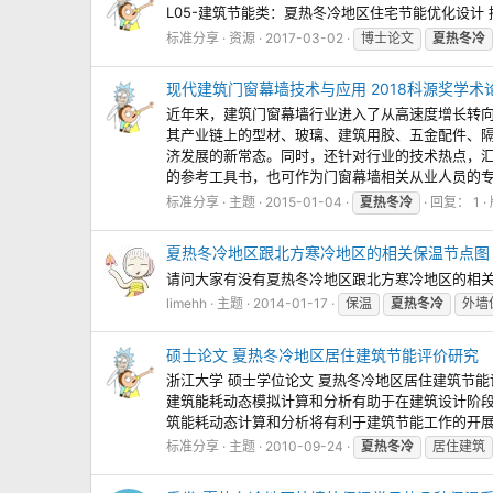
L05-建筑节能类：夏热冬冷地区住宅节能优化设计
标准分享
资源
2017-03-02
博士论文
夏热冬冷
现代建筑门窗幕墙技术与应用 2018科源奖学术
近年来，建筑门窗幕墙行业进入了从高速度增长转
其产业链上的型材、玻璃、建筑用胶、五金配件、
济发展的新常态。同时，还针对行业的技术热点，汇
的参考工具书，也可作为门窗幕墙相关从业人员的专业
标准分享
主题
2015-01-04
夏热冬冷
回复： 1
夏热冬冷地区跟北方寒冷地区的相关保温节点图
请问大家有没有夏热冬冷地区跟北方寒冷地区的相关
limehh
主题
2014-01-17
保温
夏热冬冷
外墙
硕士论文 夏热冬冷地区居住建筑节能评价研究
浙江大学 硕士学位论文 夏热冬冷地区居住建筑节能评
建筑能耗动态模拟计算和分析有助于在建筑设计阶
筑能耗动态计算和分析将有利于建筑节能工作的开展。
标准分享
主题
2010-09-24
夏热冬冷
居住建筑