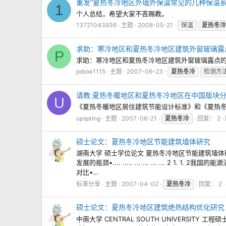
重发“夏热冬冷地区外墙外保温常见的几种保温系
1
个人总结，希望大家不吝赐教。
13721043936
主题
2008-05-21
保温
夏热冬冷
求助：寒冷地区和夏热冬冷地区建筑外窗玻璃露
P
求助：寒冷地区和夏热冬冷地区建筑外窗玻璃露点
pdslw1115
主题
2007-06-23
夏热冬冷
检测方
请教:夏热冬暖地区和夏热冬冷地区在中国版块分别
U
《夏热冬暖地区居住建筑节能设计标准》和《夏热冬冷
upspring
主题
2007-06-21
夏热冬冷
回复： 2
硕士论文：夏热冬冷地区节能建筑墙体研究
湖南大学 硕士学位论文 夏热冬冷地区节能建筑墙体研究 论文提交日期2
发展的瓶颈•.... ..... ... ... ... ... 2 1. 1. 2
对比•...
标准分享
主题
2007-04-02
夏热冬冷
回复： 2
硕士论文：夏热冬冷地区建筑绝热结构优化研究
中南大学 CENTRAL SOUTH UNIVERS