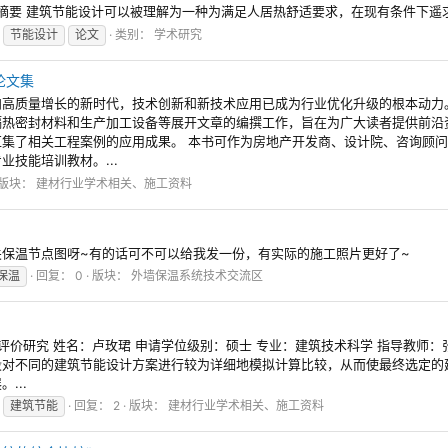
 摘要 建筑节能设计可以被理解为一种为满足人居热舒适要求，在现有条件下遥求更
节能设计
论文
类别：
学术研究
论文集
向高质量增长的新时代，技术创新和新技术应用已成为行业优化升级的根本动力
隔热密封材料和生产加工设备等展开文章的编撰工作，旨在为广大读者提供前沿
集了相关工程案例的应用成果。 本书可作为房地产开发商、设计院、咨询顾
技能培训教材。...
版块：
建材行业学术相关、施工资料
保温节点图呀~有的话可不可以给我发一份，有实际的施工照片更好了~
保温
回复： 0
版块：
外墙保温系统技术交流区
价研究 姓名：卢玫珺 申请学位级别：硕士 专业：建筑技术科学 指导教师：张三
段对不同的建筑节能设计方案进行较为详细地模拟计算比较，从而使最终选定的
...
建筑节能
回复： 2
版块：
建材行业学术相关、施工资料