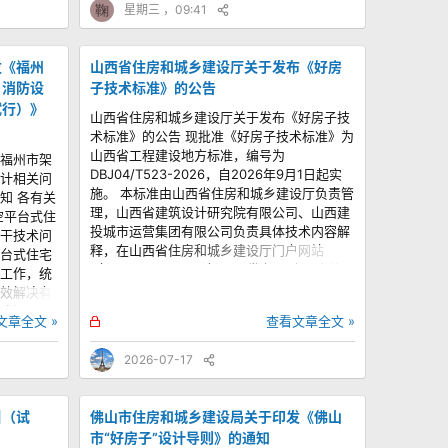
鞠
星期三 ，09:41
发《福州
山西省住房和城乡建设厅关于发布《好房
）消防设
子技术标准》的公告
试行）》
山西省住房和城乡建设厅关于发布《好房子技
术标准》的公告 现批准《好房子技术标准》为
山西省工程建设地方标准，编号为
福州市架
DBJ04/T523-2026，自2026年9月1日起实
计相关问
施。 本标准由山西省住房和城乡建设厅负责管
知 各有关
理，山西省建筑设计研究院有限公司、山西建
空平台式住
投城市运营集团有限公司负责具体技术内容解
干技术问
释，在山西省住房和城乡建设厅门户网站
台式住宅
（zjt.shanxi.gov.cn）公开发布。 山西省住房
工作，统
和城乡建设厅 2026年6月11日
效解决有
（主动公
难问题，
锁
文章全文 »
查看文章全文 »
开）
，我局组
定
抬板式住
2026-07-17
一）（试
 特此通知
月3日
引（试
佛山市住房和城乡建设局关于印发《佛山
市“好房子”设计导则》的通知