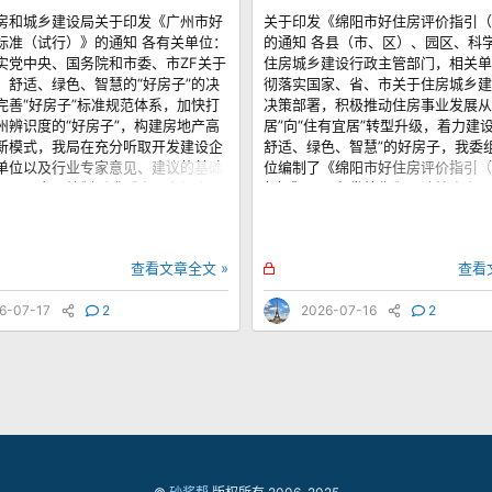
房和城乡建设局关于印发《广州市好
关于印发《绵阳市好住房评价指引（
标准（试行）》的通知 各有关单位：
的通知 各县（市、区）、园区、科
实党中央、国务院和市委、市ZF关于
住房城乡建设行政主管部门，相关单
、舒适、绿色、智慧的“好房子”的决
彻落实国家、省、市关于住房城乡建
完善“好房子”标准规范体系，加快打
决策部署，积极推动住房事业发展从
州辨识度的“好房子”，构建房地产高
居”向“住有宜居”转型升级，着力建设
新模式，我局在充分听取开发建设企
舒适、绿色、智慧”的好房子，我委
单位以及行业专家意见、建议的基础
位编制了《绵阳市好住房评价指引（
深入研究，编制形成《广州市好房子
行）》，现印发给你们，请结合实际
（试行）》（以下简称“标准（试
落实。 绵阳市住房和城乡建设委员会 
。 《标准（试行）》紧密对接《广州
7月8日
好房子”建设的工作指引》，从安全耐
锁
查看文章全文 »
查看
便捷、全龄宜居、环境友好、舒适可
定
低碳和智慧高效等角度，对住宅建筑
6-07-17
2
2026-07-16
2
质设计要求，旨在构建分级分类、多
价指标体系。现将《标准（试行）》
们，请在“好房子”规划设计和评价中
行中遇到问题，请径向市住房城乡建
。 特此通知。 附件：广州市好房子
（试行） 广州市住房和城乡建设局
月14日