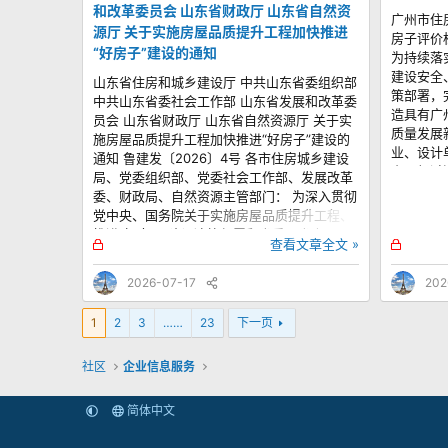
和改革委员会 山东省财政厅 山东省自然资
广州市住
源厅 关于实施房屋品质提升工程加快推进
房子评价
“好房子”建设的通知
为持续落
建设安全
山东省住房和城乡建设厅 中共山东省委组织部
策部署，
中共山东省委社会工作部 山东省发展和改革委
造具有广
员会 山东省财政厅 山东省自然资源厅 关于实
质量发展
施房屋品质提升工程加快推进“好房子”建设的
业、设计
通知 鲁建发〔2026〕4号 各市住房城乡建设
上，经过
局、党委组织部、党委社会工作部、发展改革
评价标准
委、财政局、自然资源主管部门： 为深入贯彻
行）”）
党中央、国务院关于实施房屋品质提升工程、
市推进“
推进“好房子”建设决策部署和省委、省人民ZF
锁
锁
查看文章全文 »
久、生活
工作安排，统筹推进“好房子、好小区、好社
定
定
变、绿色
区、好城区”建设，不断提升人居环境，切实满
2026-07-17
202
提出高品
足人民群众日益增长的高品质居住需要，现就
层次的评
有关事项通知如下。 一、有力有序实施房屋品
1
2
3
……
23
下一页
印发给你
质提升工程 在全省实施房屋品质提升工程，新
应用。执
建住宅全面提升设计建造标准，打造高品质“好
设局反映
社区
房子”，老旧住房系统推进功能性改造和品质升
企业信息服务
评价标准
级，切实改善既有住房居住质量，稳妥开展自
2026年7
主更新原拆原建试点，探索建立可持续的更新
简体中文
机制。以全生命周期内的质量优良、安全耐久
为目标，通过前瞻性设计和高品质建造，延长