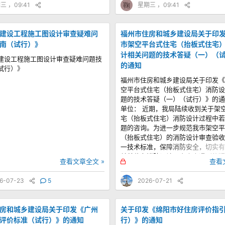
三 ，09:41
鞠
星期三 ，09:41
建设工程施工图设计审查疑难问
福州市住房和城乡建设局关于印
南（试行）》
市架空平台式住宅（抬板式住宅
计相关问题的技术答疑（一）（
建设工程施工图设计审查疑难问题技
的通知
试行）》
福州市住房和城乡建设局关于印发《
空平台式住宅（抬板式住宅）消防设
题的技术答疑（一）（试行）》的通
单位： 近期，我局陆续收到关于架
宅（抬板式住宅）消防设计过程中若
题的咨询。为进一步规范我市架空平
（抬板式住宅）的消防设计审查验收
一技术标准，保障消防安全，切实有
关单位在消防设计及审查中遇到的疑
锁
查看文章全文 »
查看
根据国家现行消防技术规范，经研究
定
织编制了《福州市架空平台式住宅（
6-07-23
5
2026-07-21
宅）消防设计相关问题的技术答疑（
行）》，对有关技术问题予以明确。
福州市住房和城乡建设局 2026年7
房和城乡建设局关于印发《广州
关于印发《绵阳市好住房评价指
评价标准（试行）》的通知
行）》的通知