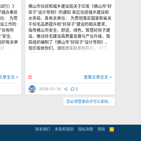
试行）》
佛山市住房和城乡建设局关于印发《佛山市“好
学城办事处
房子”设计导则》的通知 各区住房城乡建设和
位： 为贯
水务局、各有关单位： 为贯彻落实国家和省关
设工作的
于住宅品质提升和“好房子”建设的相关要求，
“住有所
指导佛山市安全、舒适、绿色、智慧好房子建
“安全、
设，推动住宅建设高质量发展与产业升级，我
组织有关单
局组织编制了《佛山市“好房子”设计导则》，
试
现印发给你们，请结合实际参照执行。 附件：
抓好贯彻
《佛山市“好房子”设计导则》 佛山市住房和城
2026年
乡建设局 2026年7月4日
锁
文章全文 »
查看文章全文 »
定
2026-07-16
2
您必须登录后才可以发帖。
联系我们
条款和规则
隐私政策
帮助
R
S
S