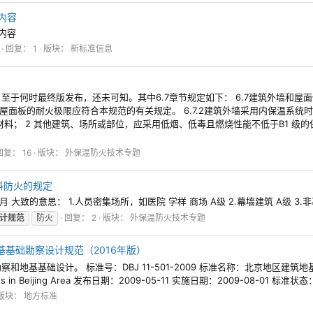
订内容
订内容
回复： 1
版块：
新标准信息
于何时最终版发布，还未可知。其中6.7章节规定如下： 6.7建筑外墙和屋面保
或屋面板的耐火极限应符合本规范的有关规定。 6.7.2建筑外墙采用内保温系统
材料； 2 其他建筑、场所或部位，应采用低烟、低毒且燃烧性能不低于B1 级
回复： 16
版块：
外保温防火技术专题
料防火的规定
大致的意思： 1.人员密集场所，如医院 学样 商场 A级 2.幕墙建筑 A级 3.非幕墙
计规范
防火
回复： 2
版块：
外保温防火技术专题
建筑地基基础勘察设计规范（2016年版）
础设计。 标准号：DBJ 11-501-2009 标准名称：北京地区建筑地基基础勘察
undations in Beijing Area 发布日期：2009-05-11 实施日期：2009-08-01 标准
版块：
地方标准