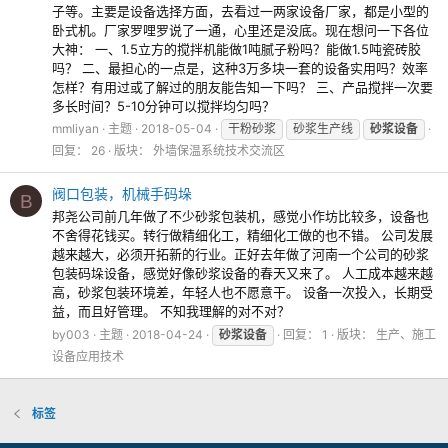
子等。主要是设备选择方面，去看过一两家设备厂家，都是小型的
卧式机。厂家罗哩罗说了一通，心里还是没底。现在想问一下各位
大神： 一、1.5立方的搅拌机能做1吨腻子粉吗？能做1.5吨瓷砖胶
吗？ 二、最担心的一点是，这种3万多块一套的设备实用吗？效率
怎样？有用过或了解过的朋友能告知一下吗？ 三、产品搅拌一次要
多长时间？5-10分钟可以搅拌均匀吗？
mmliyan
主题
2018-05-04
干粉砂浆
砂浆生产线
砂浆设备
回复： 26
版块：
外墙保温系统技术交流区
阀口包装，机械手码垛
B
邦尧公司前几年做了不少砂浆包装机，感觉小作坊比较多，设备也
不舍得花钱买。转行做精细化工，精细化工做的也不错。 公司发展
越来越大，必须开拓新的行业。正好去年做了河南一个公司的砂浆
包装码垛设备，感觉好像砂浆设备的春天又来了。 人工成本越来越
高，砂浆包装环境差，年轻人也不愿意干。 设备一次投入，长期受
益，而且好管理。 不知我理解的对不对？
by003
主题
2018-04-24
砂浆设备
回复： 1
版块：
生产、施工
设备应用技术
标签