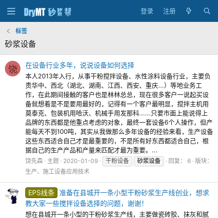
登录
注册
标签
砂浆设备
在设备行业多年，说说设备如何选择
饶
本人2013年入行，从事干粉搅拌设备、水性涂料设备行业，主要负
责华中、西北（湖北、湖南、江西、西安、重庆...）等地业务工
作，在此期间接触的客户也是林林总总，现在很多客户一说起买设
备就想着是不是要用最好的，记得有一个客户最明显，搅拌主机用
莫泰克、包装机用哈沃、机械手用发那科......只要市面上能说得上
品牌的东西都是他重点考虑的对象，最终一套设备6个人操作，但产
能每天不到100吨，其实从我做那么多年设备的经验来看，生产设备
这些东西适合自己才是最重要的，不是所有好东西都适合自己，根
据自己的生产产品和产量来匹配才最为重要。...
饶先森
主题
2020-01-09
干粉设备
砂浆设备
回复： 6
版块：
生产、施工设备应用技术
EPS线条
准备在县城开一条小型干粉砂浆生产线创业，想求
教大家一些搅拌设备选择的问题，谢谢！
想在县城开一条小型的干粉砂浆生产线，主要做瓷砖胶、抹灰和腻