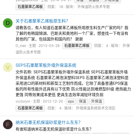
石墨聚苯乙烯板
回复： 18
版块：
外保温防火技术专题
关于石墨聚苯乙烯板原生料？
D
请教各位，有人知道石墨聚苯乙烯板所用原生料生产厂家的吗？我
了解的有韩国锦湖、巴斯夫和奥地利一个厂家，想查找一下有没有
其他的厂家，包括国外和国内的？ 谢谢
D_mei
主题
2013-05-28
石墨聚苯乙烯板
回复： 4
版块：
外保
温防火技术专题
SEPS石墨聚苯板外墙外保温系统
V
文件名称: SEPS石墨聚苯板外墙外保温系统 SEPS石墨聚苯板外墙
外保温系统 石墨聚苯乙烯泡沫塑料SEPS 石墨聚苯乙烯泡沫塑料是
采用进口的新材料和新型工艺制作而成。它除了具备普通EPS保温
板的所有性能外还具有以下优势 防火性能达到难燃型B1级 绝热能力
更强 同等效果成本更低 更具生态效率减轻环境负担
victoryin
主题
2012-12-20
eps
保温
外保温
石墨聚苯乙烯板
回复： 4
版块：
外墙保温系统技术交流区
纳米石墨无机保温砂浆是什么东东？
F
有谁知道纳米石墨无机保温砂浆是什么东东？