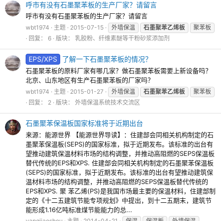
呼市有没有石墨聚苯板的生产厂家？请留言
呼市有没有石墨聚苯板的生产厂家？请留言
wbt1974
主题
2015-07-15
外墙保温
石墨聚苯乙烯板
聚苯板
回复： 6
版块：
乳胶粉、纤维素醚等干粉砂浆添加剂
EPS/XPS
了解一下石墨聚苯板的情况？
石墨聚苯板的原料厂家有哪几家？做石墨聚苯板需要上新设备吗？
北京、山东地区有生产石墨聚苯板的厂家吗？
wbt1974
主题
2015-01-27
外墙保温
石墨聚苯乙烯板
聚苯板
回复： 2
版块：
外墙保温系统技术交流区
石墨聚苯保温板国家标准将于近期出台
来源：能源世界 【能源世界导读】：住建部会同相关机构制定的石
墨聚苯保温板(SEPS)的国家标准，拟于近期发布。该标准的出台有
望推动建筑保温材料市场的结构调整，并推动高阻燃的SEPS保温板
替代传统的EPS和XPS. 住建部会同相关机构制定的石墨聚苯保温板
(SEPS)的国家标准，拟于近期发布。该标准的出台有望推动建筑保
温材料市场的结构调整，并推动高阻燃的SEPS保温板替代传统的
EPS和XPS. 聚 苯乙烯(PS)是我国市场最主要的保温材料，住建部制
定的《十二五建筑节能专项规划》中提出，到十二五期末，建筑节
能形成1.16亿吨标准煤节能能力的总...
yangjiaoshou
主题
2014-04-21
保温
保温板
外墙保温