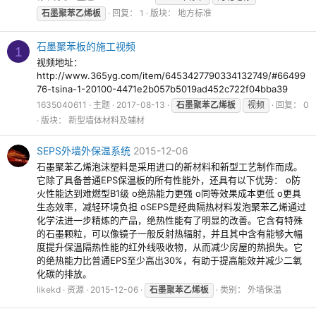
石墨聚苯乙烯板
回复： 1
版块：
地方标准
石墨聚苯板的施工视频
1
视频地址：
http://www.365yg.com/item/6453427790334132749/#66499
76-tsina-1-20100-4471e2b057b5019ad452c722f04bba39
1635040611
主题
2017-08-13
石墨聚苯乙烯板
视频
回复： 0
版块：
新型墙体材料及辅材
SEPS外墙外保温系统
2015-12-06
石墨聚苯乙烯泡沫塑料是采用进口的新材料和新型工艺制作而成。
它除了具备普通EPS保温板的所有性能外，还具有以下优势： o防
火性能达到难燃型B1级 o绝热能力更强 o同等效果成本更低 o更具
生态效率，减轻环境负担 oSEPS是经典隔热材料发泡聚苯乙烯通过
化学法进一步精炼的产品，绝热性能有了明显的改善。它含有特殊
的石墨颗粒，可以像镜子一般反射热辐射，并且其中含有能够大幅
度提升保温隔热性能的红外线吸收物，从而减少房屋的热损失。它
的绝热能力比普通EPS至少高出30%，有助于提高能效并减少二氧
化碳的排放。
likekd
资源
2015-12-06
石墨聚苯乙烯板
类别：
外墙保温