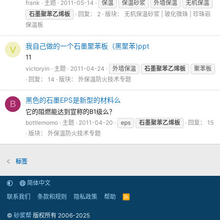
frank
主题
2011-05-14
保温
保温砂浆
外墙保温
无机保温
石墨聚苯乙烯板
回复： 2
版块：
无机保温砂浆 | 玻化微珠 | 珍珠岩
保温板
我自己做的一个石墨聚苯板（黑聚苯)ppt
V
11
victoryin
主题
2011-04-24
外墙保温
石墨聚苯乙烯板
聚苯板
回复： 14
版块：
外保温防火技术专题
黑色的石墨EPS是新型的材料么
B
它的阻燃能达到宣称的B1级么？
bottlemomo
主题
2011-04-20
eps
石墨聚苯乙烯板
回复： 15
版块：
外保温防火技术专题
标签
简体中文
联系我们
条款和规则
隐私政策
帮助
R
S
S
©
砂浆帮
版权所有 2006-2025