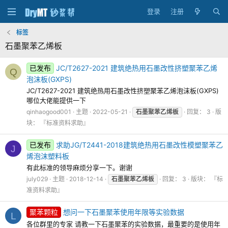
登录
注册
标签
石墨聚苯乙烯板
已发布
JC/T2627-2021 建筑绝热用石墨改性挤塑聚苯乙烯
Q
泡沫板(GXPS)
JC/T2627-2021 建筑绝热用石墨改性挤塑聚苯乙烯泡沫板(GXPS)
哪位大佬能提供一下
qinhaogood001
主题
2022-05-21
石墨聚苯乙烯板
回复： 3
版
块：
『标准资料求助』
已发布
求助JG/T2441-2018建筑绝热用石墨改性模塑聚苯乙
J
烯泡沫塑料板
有此标准的领导麻烦分享一下。谢谢
july029
主题
2018-12-14
石墨聚苯乙烯板
回复： 3
版块：
『标
准资料求助』
聚苯颗粒
想问一下石墨聚苯使用年限等实验数据
L
各位群里的专家 请教一下石墨聚苯的实验数据，最重要的是使用年