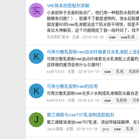
VAE体系防胶黏剂求解
实
小弟前阵子去面料贴合厂，他们用一种胶防水胶的来
眼睛有问题？），胶膜干了都是透明的，泡水后胶
固含量60的vae乳液都没这个防水胶干得快，但是
各位大神解答，这个问题困扰了我一段时间了。找不到
实名制矿泉水
主题
2018-06-20
vae
vae
乳液
可再分散乳胶粉vae加点纤维素兑水乳液配上适
K
可再分散乳胶粉vae加点纤维素兑水乳液配上适量
这样做的屋顶会有什么引患吗？
ke870415
主题
2018-04-10
vae
乳液
乳胶
可再分散乳胶粉vae的应用
K
可再分散乳胶粉vae兑多少水制成乳液做防水最合
ke870415
主题
2018-04-10
vae
乳胶粉
可
聚乙烯醇与vae707乳液制造胶黏剂
J
聚乙烯醇溶液加vae707乳液、添加甲级硅酸钾
Jack强强
主题
2018-03-18
pva
vae
乳液