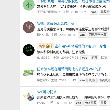
干粉砂浆用，可再分散胶粉，现在市场上量最大的
不
求教各位大神！ VAE胶粉好，还是丙烯酸胶粉好？
不开车的请趟车上
主题
2019-10-21
vae
乳胶粉
VAE丙烯酸防水乳液厂家
靳
瓦克的质量怎么样，川维的大连化学还有哪个质量
靳非昔比
主题
2019-10-15
vae
丙烯酸防水膜
防水涂料
谁有用VAE体系做的JS配方，给发
液料和粉料的配方都要，注明配比
devil0321
主题
2019-07-25
vae
配方
回复： 
防水涂料现在用苯丙乳液的多还是VAE的多
现在做防水涂料，是用苯丙乳液的多还是VAE的多
中欧绿环
主题
2019-06-19
vae
乳液
苯丙乳
VAE乳液防水
用来做VAE乳液防水的反应釜，用哪种规格的好，
PANN
主题
2018-10-12
vae
vae
乳液
乳液