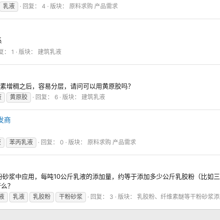
乳液
回复： 4
版块：
原料求购 产品需求
系
复： 1
版块：
建筑乳液
纤维素增稠之后，容易分层，请问可以用黄原胶吗？
液
黄原胶
回复： 6
版块：
建筑乳液
发商
商
液
苯丙乳液
回复： 0
版块：
原料求购 产品需求
粉砂浆中应用，每吨10公斤乳液的添加量，约等于添加多少公斤乳胶粉（比如三
行么？
液
乳液
乳胶粉
干粉砂浆
回复： 3
版块：
乳胶粉、纤维素醚等干粉砂浆添