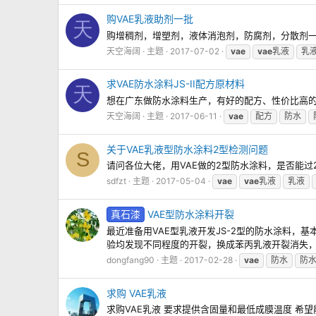
购VAE乳液助剂一批
天
购增稠剂，增塑剂，液体消泡剂，防腐剂，分散剂一批，
天空海阔
主题
2017-07-02
vae
vae
乳液
乳
求VAE防水涂料JS-II配方原材料
天
想在广东做防水涂料生产，有好的配方、性价比高的原材
天空海阔
主题
2017-06-11
vae
配方
防水
关于VAE乳液型防水涂料2型检测问题
S
请问各位大佬，用VAE做的2型防水涂料，是否能过2型检测 配
sdfzt
主题
2017-05-04
vae
vae
乳液
乳液
真石漆
VAE型防水涂料开裂
最近准备用VAE型乳液开发JS-2型的防水涂料，基本配
验均发现不同程度的开裂，换成苯丙乳液开裂消失
dongfang90
主题
2017-02-28
vae
防水
防
求购 VAE乳液
求购VAE乳液 要求提供含固量和最低成膜温度 希望