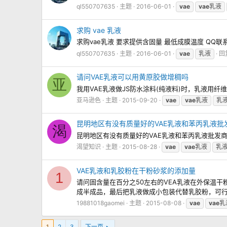
ql550707635
主题
2016-06-01
vae
vae
乳液
求购 vae 乳液
求购vae乳液 要求提供含固量 最低成膜温度 QQ联
ql550707635
主题
2016-06-01
vae
乳液
回
请问VAE乳液可以用黄原胶做增稠吗
亚
我用VAE乳液做JS防水涂料(纯液料)时，乳液用
亚马逊色
主题
2015-09-20
vae
vae
乳液
乳
昆明地区有没有质量好的VAE乳液和苯丙乳液批
渴
昆明地区有没有质量好的VAE乳液和苯丙乳液批发
渴望知识
主题
2015-08-28
vae
vae
乳液
乳
VAE乳液和乳胶粉在干粉砂浆的添加量
1
请问固含量在百分之50左右的VEA乳液在外保温干
成半成品，最后把乳液做成小包装代替乳胶粉，可
19881018gaomei
主题
2015-08-08
vae
vae
乳
1
2
3
下一页