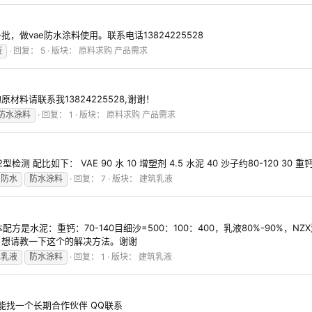
做vae防水涂料使用。联系电话13824225528
液
回复： 5
版块：
原料求购 产品需求
料请联系我13824225528,谢谢！
防水涂料
回复： 1
版块：
原料求购 产品需求
比如下： VAE 90 水 10 增塑剂 4.5 水泥 40 沙子约80-120 30 重钙
防水
防水涂料
回复： 7
版块：
建筑乳液
方是水泥：重钙：70-140目细沙=500：100：400，乳液80%-90%，NZ
，想请教一下这个的解决方法。谢谢
水乳液
防水涂料
回复： 1
版块：
建筑乳液
能找一个长期合作伙伴 QQ联系