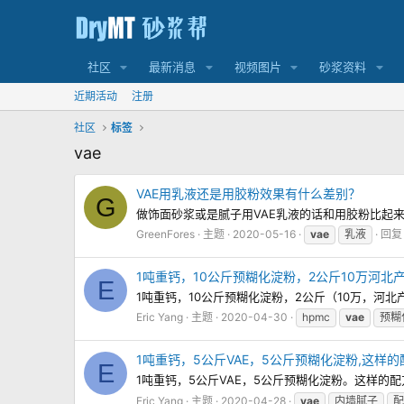
社区
最新消息
视频图片
砂浆资料
近期活动
注册
社区
标签
vae
VAE用乳液还是用胶粉效果有什么差别？
G
做饰面砂浆或是腻子用VAE乳液的话和用胶粉比起
GreenFores
主题
2020-05-16
vae
乳液
回复
1吨重钙，10公斤预糊化淀粉，2公斤10万河北
E
1吨重钙，10公斤预糊化淀粉，2公斤（10万，河
Eric Yang
主题
2020-04-30
hpmc
vae
预糊
1吨重钙，5公斤VAE，5公斤预糊化淀粉,这样
E
1吨重钙，5公斤VAE，5公斤预糊化淀粉。这样的
Eric Yang
主题
2020-04-28
vae
内墙腻子
配