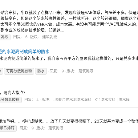
贴合布料，所以就装了点样品回来。发现应该是VAE体系，气味差不多。但是
膜很快变白，但是这个防水胶弹性很差，一拉就断开。这个胶还很稠，稠度这个
不太可能全用60固含的vae来做，成本太高。有没有可能是两个VAE乳液兑
专业的胶黏剂技术论坛，知道这...
乳液
回复： 6
版块：
建筑乳液
量的水泥高制成简单的防水
的水泥高制成简单的防水了，我自家五百平方的屋顶我就这样做的，只是兑多少
粉
可再分散乳胶粉
防水
回复： 9
版块：
建筑乳液
适，请高人指点？
再分散乳胶粉
回复： 4
版块：
JS聚合物水泥防水涂料 | K11防水浆料 | 防水膜
、在添加重钙、、搅拌成糊状、、放了几天就变得很稠了，20天就基本变成一个
聚乙烯醇
回复： 9
版块：
建筑乳液