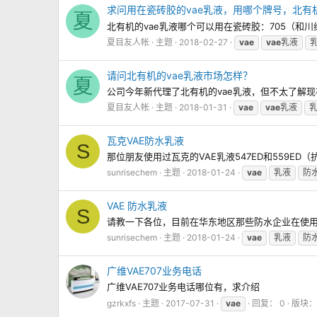
求问用在瓷砖胶的vae乳液，用哪个牌号，北有机
夏
北有机的vae乳液哪个可以用在瓷砖胶：705（和川维7
夏目友人帐
主题
2018-02-27
vae
vae
乳液
请问北有机的vae乳液市场怎样？
夏
公司今年新代理了北有机的vae乳液，但不太了解现
夏目友人帐
主题
2018-01-31
vae
vae
乳液
瓦克VAE防水乳液
S
那位朋友使用过瓦克的VAE乳液547ED和559ED
sunrisechem
主题
2018-01-24
vae
乳液
防
VAE 防水乳液
S
请教一下各位，目前在华东地区那些防水企业在使用V
sunrisechem
主题
2018-01-24
vae
乳液
防
广维VAE707业务电话
广维VAE707业务电话哪位有，求介绍
gzrkxfs
主题
2017-07-31
vae
回复： 0
版块