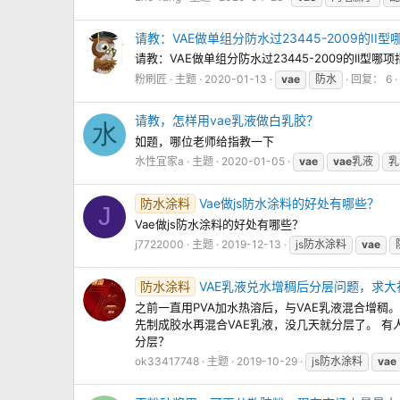
请教：VAE做单组分防水过23445-2009的II
请教：VAE做单组分防水过23445-2009的II型
粉刷匠
主题
2020-01-13
vae
防水
回复： 6
请教，怎样用vae乳液做白乳胶？
水
如题，哪位老师给指教一下
水性宜家a
主题
2020-01-05
vae
vae
乳液
乳
防水涂料
Vae做js防水涂料的好处有哪些？
J
Vae做js防水涂料的好处有哪些？
j7722000
主题
2019-12-13
js防水涂料
vae
防水涂料
VAE乳液兑水增稠后分层问题，求大
之前一直用PVA加水热溶后，与VAE乳液混合增稠
先制成胶水再混合VAE乳液，没几天就分层了。 
分层？
ok33417748
主题
2019-10-29
js防水涂料
vae