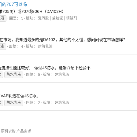
的707可以吗
05同）或707或806H（DA102H）
乳液
回复： 5
版块：
瓷砖胶 | 益胶泥 | 填缝剂
在市场，我知道最多的是DA102，其他的不太懂，想问问现在市场怎样？
乳液
回复： 4
版块：
建筑乳液
（抗流挂性能比较好） 做过JS防水，能够介绍下经验不
水
防水乳液
回复： 5
版块：
建筑乳液
AE乳液在做JS防水，
水
防水乳液
回复： 2
版块：
建筑乳液
：
原料求购 产品需求