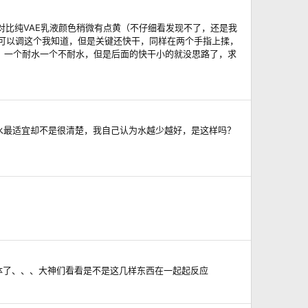
对比纯VAE乳液颜色稍微有点黄（不仔细看发现不了，还是我
可以调这个我知道，但是关键还快干，同样在两个手指上揉，
来的，一个耐水一个不耐水，但是后面的快干小的就没思路了，求
水最适宜却不是很清楚，我自己认为水越少越好，是这样吗？
整体了、、、大神们看看是不是这几样东西在一起起反应