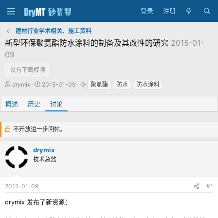
登录
注册
建材行业学术相关、施工资料
新型环保聚氨酯防水涂料的制备及其改性的研究
2015-01-
09
没有下载权限
主
发
标
drymix
2015-01-09
聚氨酯
防水
防水涂料
题
布
签
发
时
概述
历史
讨论
起
间
人
不开放进一步回帖。
drymix
技术总监
2015-01-09
#1
drymix 发布了新资源：