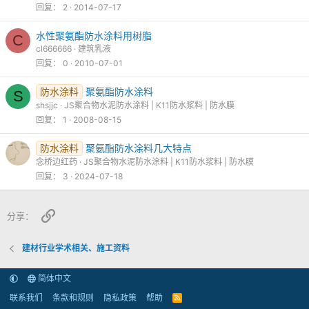
回复
2
2014-07-17
水性聚氨酯防水涂料用树脂
C
cl666666
建筑乳液
回复
0
2010-07-01
防水涂料
聚氨酯防水涂料
S
shsjjc
JS聚合物水泥防水涂料 | K11防水浆料 | 防水膜
回复
1
2008-08-15
防水涂料
聚氨酯防水涂料几大特点
念桥边红药
JS聚合物水泥防水涂料 | K11防水浆料 | 防水膜
回复
3
2024-07-18
链接
分享：
建材行业学术相关、施工资料
简体中文
联系我们
条款和规则
隐私政策
帮助
R
S