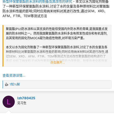
新型环保聚氨酯防水涂料的制备及其改性的研究
- 本文以水为固化剂制备
了一种新型环保聚氨酯防水涂料,讨论了水的含量及各种原材料比对聚氨酯
防水涂料性能的影响;同时应用纳米材料对其进行改性,通过SEM、XRD、
AFM、FTIR、TEM等测试方法
聚氨酯(PU)防水涂料以其优良的性能倍受国内外防水界的青睐,是我国重点发
展的防水材料之一。然而我国聚氨酯防水涂料多含有挥发性成份和有机溶剂,
且其常用的固化剂MOCA疑为致癌性物质,对环境污染严重。
本文以水为固化剂制备了一种新型环保聚氨酯防水涂料,讨论了水的含量及各
种原材料比对聚氨酯防水涂料性能的影响;同时应用纳米材料对其进行改性,通
过SEM、XRD、AFM、FTIR、TEM等测试方法对改性聚氨酯的结构进行了
表征,分析了纳米粒子对改性聚氨酯防水涂膜的力学性能、耐紫外老化和热氧
点击展开...
老化性能的影响。主要研究结论如下: 水作为新型环保聚氨酯防水涂料的固化
剂,其用量对涂膜的固化速度和性能有很大的影响,水的含量太少,涂膜固化速
度慢、固化交联度不够,其力学性能低,而水的用量过多时,涂膜易收缩和发泡,
查看资源详情...
致使其力学性能反而下降,其用量以6～8%为宜。...
1知½解
反
馈
：
lzh780425
L
见习生