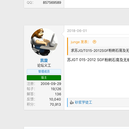
QQ
857569589
2018-06-01
junge 发表：
求苏JG/T015-2012SGF粉刷
苏JGT 015-2012 SGF粉刷石
凯旋
论坛义工
管理成员
版主
注册
2006-09-29
帖子
19,126
解答
136
反馈
10,040
砂浆学徒工
积分
70,913
反
馈
：