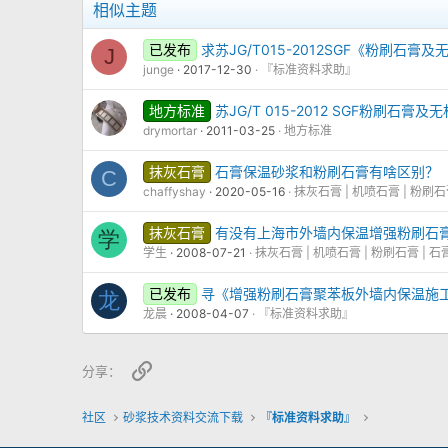
相似主题
已发布
求苏JG/T015-2012SGF《粉刷石
J
junge
2017-12-30
『标准资料求助』
地方标准
苏JG/T 015-2012 SGF粉刷石
drymortar
2011-03-25
地方标准
抹灰石膏
石膏保温砂浆和粉刷石膏有啥区别？
C
chaffyshay
2020-05-16
抹灰石膏 | 机喷石膏 | 粉刷
抹灰石膏
有没有上海市外墙内保温增强粉刷石
学
学生
2008-07-21
抹灰石膏 | 机喷石膏 | 粉刷石膏 | 
已发布
寻《增强粉刷石膏聚苯板外墙内保温施工技
龙
龙晨
2008-04-07
『标准资料求助』
链接
分享：
社区
砂浆技术资料交流下载
『标准资料求助』