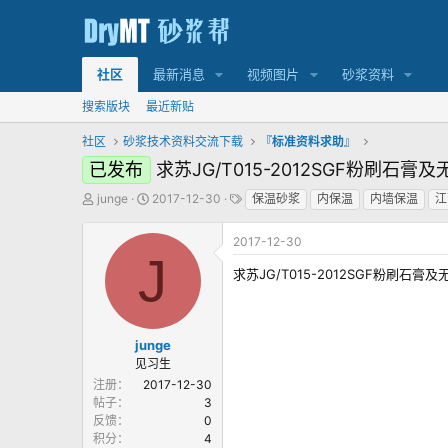
社区
最新消息
视频图片
砂浆资料
搜索版块
最近新贴
社区
砂浆技术资料交流下载
『标准资料求助』
已发布
求苏JG/T015-2012SGF粉刷
主
发
标
junge
2017-12-30
保温砂浆
内保温
内墙保温
江
题
布
签
发
时
2017-12-30
起
间
J
人
求苏JG/T015-2012SGF粉刷
junge
见习生
注册
2017-12-30
帖子
3
反馈
0
积分
4