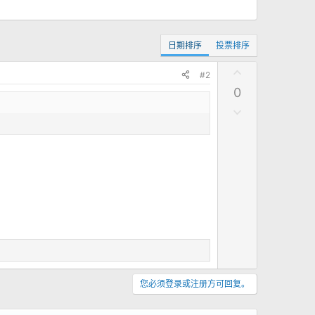
日期排序
投票排序
点
#2
赞
0
点
踩
您必须登录或注册方可回复。