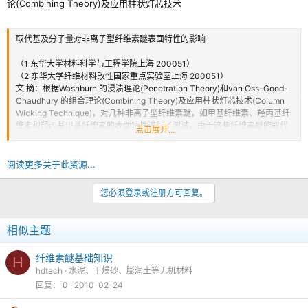
论(Combining Theory)及应用柱状灯芯技术
取代基及分子量对非离子型纤维素醚表面特性的影响
（1 东华大学材料科学与工程学院上海 200051）
（2 东华大学纤维材料改性国家重点实验室上海 200051）
文 摘：根据Washburn 的浸渍理论(Penetration Theory)和van Oss-Good-
Chaudhury 的组合理论(Combining Theory)及应用柱状灯芯技术(Column
Wicking Technique)，对几种非离子型纤维素醚，如甲基纤维素、羟丙基纤
维素和羟丙基甲基纤维素的表面特性进行了测试。由于这些纤维素醚的取代
点击展开...
基、取代度和分子量不同，所以它们的表面能及其组成部分有着明显的差
异。数据说明，非离子型纤维素醚Lewis 碱大于Lewis 酸，表面自由能的主
要成分是Lifshitz-van derWaals 力。羟丙基的表面能及其成分都大于羟甲
阅读更多关于此资源...
基。而在相同取代基和取代度的前提下，羟丙基纤维素的表面自由能正比于
分子量；而羟丙基甲基纤维素的表面自由能则正比于取代度，反比于分子
您必须登录或注册方可回复。
量。实验还发现非离子型纤维素醚中的...
相似主题
纤维素醚基础知识
H
hdtech
水泥、干燥砂、膨润土等无机材料
回复
0
2010-02-24