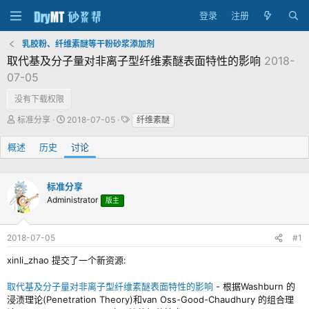
登录
注册
乳胶粉、纤维素醚等干粉砂浆添加剂
取代基及分子量对非离子型纤维素醚表面特性的影响
2018-
07-05
没有下载权限
主
发
标
标准分享
2018-07-05
纤维素醚
题
布
签
发
时
概述
历史
讨论
起
间
人
标准分享
Administrator
版主
2018-07-05
#1
xinli_zhao 提交了一个新资源:
取代基及分子量对非离子型纤维素醚表面特性的影响
- 根据Washburn 的
浸渍理论(Penetration Theory)和van Oss-Good-Chaudhury 的组合理