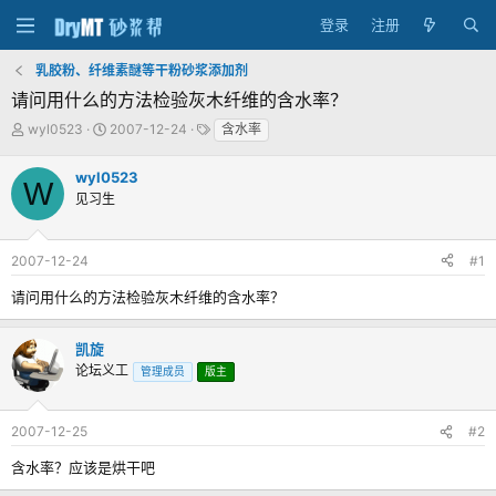
登录
注册
乳胶粉、纤维素醚等干粉砂浆添加剂
请问用什么的方法检验灰木纤维的含水率？
主
发
标
wyl0523
2007-12-24
含水率
题
布
签
发
时
wyl0523
W
起
间
见习生
人
2007-12-24
#1
请问用什么的方法检验灰木纤维的含水率？
凯旋
论坛义工
管理成员
版主
2007-12-25
#2
含水率？应该是烘干吧