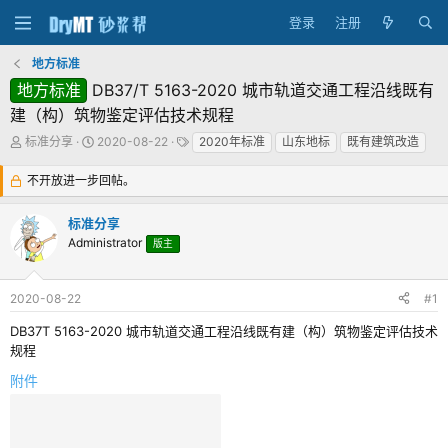
登录
注册
地方标准
地方标准
DB37/T 5163-2020 城市轨道交通工程沿线既有
建（构）筑物鉴定评估技术规程
主
发
标
标准分享
2020-08-22
2020年标准
山东地标
既有建筑改造
题
布
签
发
时
不开放进一步回帖。
起
间
人
标准分享
Administrator
版主
2020-08-22
#1
DB37T 5163-2020 城市轨道交通工程沿线既有建（构）筑物鉴定评估技术
规程
附件