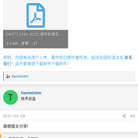
DB37T_5163-2020_城市轨道交通工程沿线既有建_构_筑物鉴定评估技术规程.pdf
3.5 MB · 查看： 21
申明：内容来自用户上传，著作权归原作者所有。如涉及侵权请点击
联系
我们
！请不要使用下载软件下载附件！
tianmintm
反
馈
：
tianmintm
T
技术总监
2021-04-09
#2
谢谢版主分享!