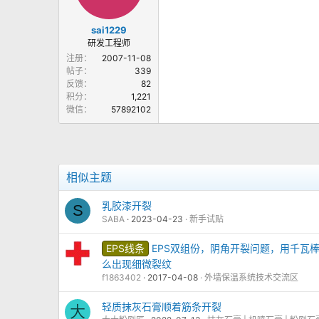
sai1229
研发工程师
注册
2007-11-08
帖子
339
反馈
82
积分
1,221
微信
57892102
相似主题
乳胶漆开裂
S
SABA
2023-04-23
新手试贴
EPS线条
EPS双组份，阴角开裂问题，用千瓦
么出现细微裂纹
f1863402
2017-04-08
外墙保温系统技术交流区
轻质抹灰石膏顺着筋条开裂
大