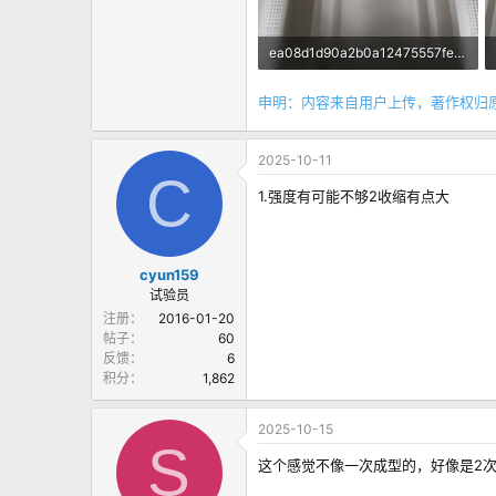
ea08d1d90a2b0a12475557fe7ad1660a.jpeg
115.7 KB · 查看： 45
申明：内容来自用户上传，著作权归
2025-10-11
C
1.强度有可能不够2收缩有点大
cyun159
试验员
注册
2016-01-20
帖子
60
反馈
6
积分
1,862
2025-10-15
S
这个感觉不像一次成型的，好像是2