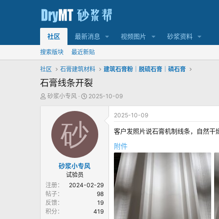
社区
最新消息
视频图片
砂浆资料
搜索版块
最近新贴
社区
石膏建筑材料
建筑石膏粉｜脱硫石膏｜磷石膏
石膏线条开裂
主
发
砂浆小专风
2025-10-09
题
布
发
时
2025-10-09
起
砂
间
人
客户发照片说石膏机制线条，自然干
附件
砂浆小专风
试验员
注册
2024-02-29
帖子
98
反馈
19
积分
419