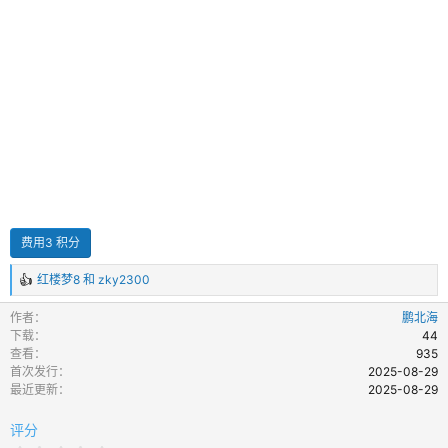
红楼梦8
和
zky2300
反
馈
作者
鹏北海
：
下载
44
查看
935
首次发行
2025-08-29
最近更新
2025-08-29
评分