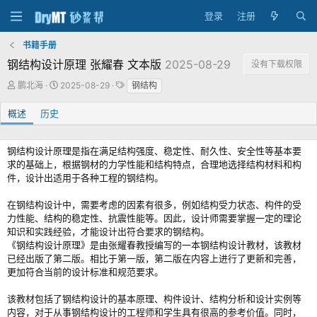
登录
注册
书籍手册
钢结构设计原理 张耀春 文本版
2025-08-29
没有下载权限
作
创
标
鹏北海
2025-08-29
钢结构
者
建
签
日
概述
历史
期
钢结构设计原理是指在满足结构强度、稳定性、耐久性、安全性等基本要
求的基础上，根据钢材的力学性能和结构特点，合理地选择结构材料和构
件，设计出适用于各种工程的钢结构。
在钢结构设计中，需要考虑的因素有很多，例如结构受力状态、构件的受
力性能、结构的稳定性、抗震性能等。因此，设计师需要掌握一定的理论
知识和实践经验，才能设计出符合要求的钢结构。
《钢结构设计原理》是由张耀春教授编写的一本钢结构设计教材，该教材
已经出版了第二版。相比于第一版，第二版在内容上进行了更新和完善，
更加符合当前的设计标准和规范要求。
该教材包括了钢结构设计的基本原理、构件设计、结构分析和设计实例等
内容，对于从事钢结构设计的工程师和学生具有很高的参考价值。同时，