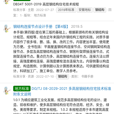
DB34T 5001-2019 高层钢结构住宅技术规程
标准分享
主题
2022-07-27
2019年标准
安徽地标
钢结构
回
复： 1
版块：
地方标准
钢结构连接节点设计手册 【第4版】
2019.5
本手册(第四版)是在第三版的基础上，根据新颁布的有关钢结构设
计规范、规程等，结合近年来国内外钢结构工程的实践，对原手册
内容作了很多增、删、插、换、改的工作。内容更加丰富，使用更
为方便。 全书包括：平面屋盖钢结构连接节点、空间钢网架结构连
接节点、多层及高层钢结构连接节点、钢管桁架焊接连接节点、式
刚架连接节点。重点仍为多、高层钢结构连接节点。连接方法以焊
接、高强度螺栓连接、高强度螺栓混合连接为主。内容侧重以构造
规定、构造图例、计算例题以及计算图表来表达。可供建筑结构设
计、科研加工厂、施工单位、教学人员参考。
标准分享
资源
2022-07-10
钢结构
类别：
书籍手册
地方标准
DG/TJ 08-2029-2021 多高层钢结构住宅技术标准
附条文说明
1.0.1 为顺应建筑工业化发展，规范多高层钢结构住宅的设计、建
造、验收和维护，使多高层钢结构住宅符合适用、经济、安全、绿
色、美观等要求，制定本规程。 1.0.2 本规程适用于本市建筑高度