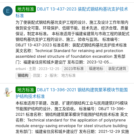
地方标准
DBJ/T 13-437-2023 装配式钢结构基坑支护技术
E
标准
为了使装配式钢结构基坑支护工程的设计、施工及设计工作年限内
做到安全可靠、环境保护、低碳节能、技术先进、经济合理、质量
保证，制定本标准。 本标准适用于福建省建筑与市政工程的装配式
钢结构基坑支护工程的设计、施工、验收与监测。 标准编号：
DBJ/T 13-437-2023 标准名称：装配式钢结构基坑支护技术标准
英文名称：Technical Standard for retaining and protection
assembled steel structure of foundation excavation 发布部
门：福建省住房和城乡建设厅 发布日期：2023-12-05...
erbuni
主题
2023-12-25
2023年标准
福建地标
装配式建筑
钢结构
回复： 2
版块：
地方标准
地方标准
DBJ/T 13-396-2021 钢结构建筑聚苯模块节能围
护结构技术标准
本标准适用于新建、改建、扩建的钢结构工业与民用建筑EPS模块
节能围护结构的设计、施工及验收。 标准编号：DBJ/T 13-396-
2021 标准名称：钢结构建筑聚苯模块节能围护结构技术标准 英文
名称：Technical standard for the application of polystyrene
module energy-saving envelope for steel structure building
发布部门：福建省住房和城乡建设厅 发布日期：2021-12-29 实施