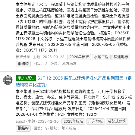
本文件规定了水运工程混凝土与钢结构实体质量验证性检验的一般
规定、混凝土抗压强度检验、混凝土抗氯离子渗透性能检验、混凝
土表面防腐质量检验、道路和堆场面层质量检验、混凝土外观质量
（表面缺陷）的检测和检查、混凝土钢筋保护层厚度检验、钢结构
焊缝质量检验、钢结构防腐涂层质量检验等内容。 本文件适用于水
运工程混凝土与钢结构的实体质量验证性检验。 标准号：DB35/T
1175-2026 中文名称：水运工程混凝土与钢结构实体质量验证性检
验规程 发布日期：2026-02-05 实施日期：2026-05-05 代替标
准：DB35/T 1175-2011
标准分享
主题
2026-03-23
2026年标准
水运工程
福建地标
钢结构
回复： 3
版块：
地方标准
地方标准
SJT 12-2025 装配式建筑标准化产品系列图集（钢
结构模块化建筑）
本图集适用于深圳市钢结构模块化建筑的建造，可用于学校教学
楼、宿舍、旅馆、办公、住宅等建筑。 标准编号：SJT 12-2025 标
准名称：装配式建筑标准化产品系列图集（钢结构模块化建筑） 发
布部门：深圳市住房和建设局 发布日期：2025-11-04 实施日期：
2026-01-01 文件格式：PDF 文件页数：133页
aggxf
主题
2025-12-30
2025年标准
广东地标
装配式建筑
钢结构
回复： 9
版块：
地方标准