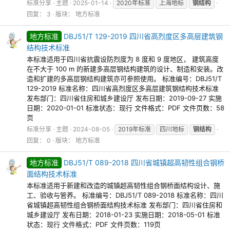
标准分享
主题
2025-01-14
2020年标准
上海地标
钢结构
回复： 3
版块：
地方标准
地方标准
DBJ51/T 129-2019 四川省高烈度区多高层建筑钢
结构技术标准
本标准适用于四川省抗震设防烈度为 8 度和 9 度地区， 建筑高度
在不大于 100 m 的新建多高层钢结构建筑的设计、制造和安装。改
造和扩建的多高层钢结构建筑亦可参照使用。 标准编号：DBJ51/T
129-2019 标准名称：四川省高烈度区多高层建筑钢结构技术标准
发布部门：四川省住房和城乡建设厅 发布日期：2019-09-27 实施
日期：2020-01-01 标准状态：现行 文件格式：PDF 文件页数：58
页
标准分享
主题
2024-08-05
2019年标准
四川地标
钢结构
回复： 0
版块：
地方标准
地方标准
DBJ51/T 089-2018 四川省城镇超高韧性组合钢桥
面结构技术标准
本标准适用于新建和改造的城镇超高韧性组合钢桥面结构设计、施
工、验收与管养。 标准编号：DBJ51/T 089-2018 标准名称：四川
省城镇超高韧性组合钢桥面结构技术标准 发布部门：四川省住房和
城乡建设厅 发布日期：2018-01-23 实施日期：2018-05-01 标准
状态：现行 文件格式：PDF 文件页数：119页