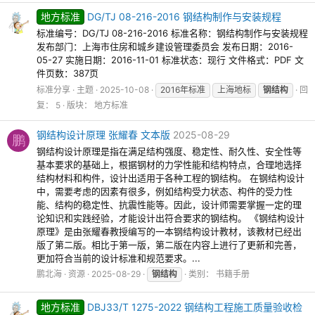
地方标准
DG/TJ 08-216-2016 钢结构制作与安装规程
标准编号：DG/TJ 08-216-2016 标准名称：钢结构制作与安装规程
发布部门：上海市住房和城乡建设管理委员会 发布日期：2016-
05-27 实施日期：2016-11-01 标准状态：现行 文件格式：PDF 文
件页数：387页
标准分享
主题
2025-10-08
2016年标准
上海地标
钢结构
回
复： 5
版块：
地方标准
钢结构设计原理 张耀春 文本版
2025-08-29
鹏
钢结构设计原理是指在满足结构强度、稳定性、耐久性、安全性等
基本要求的基础上，根据钢材的力学性能和结构特点，合理地选择
结构材料和构件，设计出适用于各种工程的钢结构。 在钢结构设计
中，需要考虑的因素有很多，例如结构受力状态、构件的受力性
能、结构的稳定性、抗震性能等。因此，设计师需要掌握一定的理
论知识和实践经验，才能设计出符合要求的钢结构。 《钢结构设计
原理》是由张耀春教授编写的一本钢结构设计教材，该教材已经出
版了第二版。相比于第一版，第二版在内容上进行了更新和完善，
更加符合当前的设计标准和规范要求。...
鹏北海
资源
2025-08-29
钢结构
类别：
书籍手册
地方标准
DBJ33/T 1275-2022 钢结构工程施工质量验收检