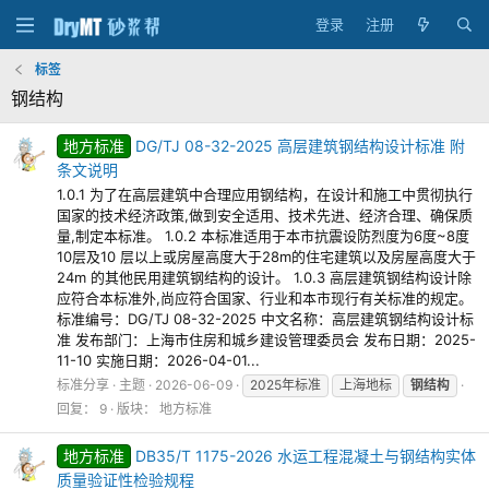
登录
注册
标签
钢结构
地方标准
DG/TJ 08-32-2025 高层建筑钢结构设计标准 附
条文说明
1.0.1 为了在高层建筑中合理应用钢结构，在设计和施工中贯彻执行
国家的技术经济政策,做到安全适用、技术先进、经济合理、确保质
量,制定本标准。 1.0.2 本标准适用于本市抗震设防烈度为6度~8度
10层及10 层以上或房屋高度大于28m的住宅建筑以及房屋高度大于
24m 的其他民用建筑钢结构的设计。 1.0.3 高层建筑钢结构设计除
应符合本标准外,尚应符合国家、行业和本市现行有关标准的规定。
标准编号：DG/TJ 08-32-2025 中文名称：高层建筑钢结构设计标
准 发布部门：上海市住房和城乡建设管理委员会 发布日期：2025-
11-10 实施日期：2026-04-01...
标准分享
主题
2026-06-09
2025年标准
上海地标
钢结构
回复： 9
版块：
地方标准
地方标准
DB35/T 1175-2026 水运工程混凝土与钢结构实体
质量验证性检验规程