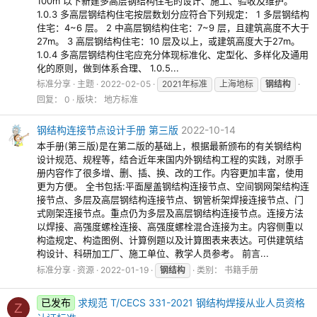
100m 以下新建多高层钢结构住宅的设计、施工、验收及维护。
1.0.3 多高层钢结构住宅按层数划分应符合下列规定： 1 多层钢结构
住宅：4~6 层。 2 中高层钢结构住宅：7~9 层，且建筑高度不大于
27m。 3 高层钢结构住宅：10 层及以上，或建筑高度大于27m。
1.0.4 多高层钢结构住宅应充分体现标准化、定型化、多样化及通用
化的原则，做到体系合理、 1.0.5...
标准分享
主题
2022-02-05
2021年标准
上海地标
钢结构
回复： 0
版块：
地方标准
钢结构连接节点设计手册 第三版
2022-10-14
本手册(第三版)是在第二版的基础上，根据最新颁布的有关钢结构
设计规范、规程等，结合近年来国内外钢结构工程的实践，对原手
册内容作了很多增、删、插、换、改的工作。内容更加丰富，使用
更为方便。 全书包括:平面屋盖钢结构连接节点、空间钢网架结构连
接节点、多层及高层钢结构连接节点、钢管析架焊接连接节点、门
式刚架连接节点。重点仍为多层及高层钢结构连接节点。连接方法
以焊接、高强度螺栓连接、高强度螺栓混合连接为主。内容侧重以
构造规定、构造图例、计算例题以及计算图表来表达。可供建筑结
构设计、科研加工厂、施工单位、教学人员参考。 前言...
标准分享
资源
2022-01-19
钢结构
类别：
书籍手册
已发布
求规范 T/CECS 331-2021 钢结构焊接从业人员资格
Z