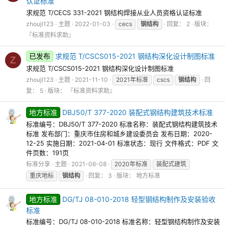
认证标准
求规范 T/CECS 331-2021 钢结构焊接从业人员资格认证标准
zhoujl123
主题
2022-01-03
cecs
钢结构
回复： 2
版块：
『标准资料求助』
已发布
求规范 T/CSCS015-2021 钢结构深化设计制图标准
Z
求规范 T/CSCS015-2021 钢结构深化设计制图标准
zhoujl123
主题
2021-11-10
2021年标准
cscs
钢结构
回
复： 5
版块：
『标准资料求助』
地方标准
DBJ50/T 377-2020 装配式钢结构建筑技术标准
标准编号：DBJ50/T 377-2020 标准名称：装配式钢结构建筑技术
标准 发布部门：重庆市住房和城乡建设委员会 发布日期：2020-
12-25 实施日期：2021-04-01 标准状态：现行 文件格式：PDF 文
件页数：191页
标准分享
主题
2021-06-08
2020年标准
装配式建筑
重庆地标
钢结构
回复： 3
版块：
地方标准
地方标准
DG/TJ 08-010-2018 轻型钢结构制作及安装验收
标准
标准编号：DG/TJ 08-010-2018 标准名称：轻型钢结构制作及安装