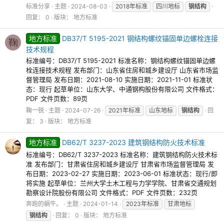
标准分享
主题
2024-08-03
2018年标准
四川地标
钢结构
回复： 0
版块：
地方标准
地方标准
DB37/T 5195-2021 钢结构螺纹锚固单边螺栓连接
鞠
技术规程
标准编号：DB37/T 5195-2021 标准名称：钢结构螺纹锚固单边螺
栓连接技术规程 发布部门：山东省住房和城乡建设厅 山东省市场监
督管理局 发布日期：2021-08-10 实施日期：2021-11-01 标准状
态：现行 起草单位：山东大学、中通钢构股份有限公司 文件格式：
PDF 文件页数：89页
鞠一锐
主题
2024-07-26
2021年标准
山东地标
钢结构
回
复： 3
版块：
地方标准
地方标准
DB62/T 3237-2023 建筑钢结构防火技术标准
标准编号：DB62/T 3237-2023 标准名称：建筑钢结构防火技术标
准 发布部门：甘肃省住房和城乡建设厅 甘肃省市场监督管理局 发
布日期：2023-02-27 实施日期：2023-06-01 标准状态：现行/即
将实施 起草单位：兰州大学土木工程与力学学院、甘肃省交通规划
勘察设计院股份有限公司 文件格式：PDF 文件页数：232页
奔跑的蜗牛。
主题
2024-01-14
2023年标准
甘肃地标
钢结构
回复： 0
版块：
地方标准