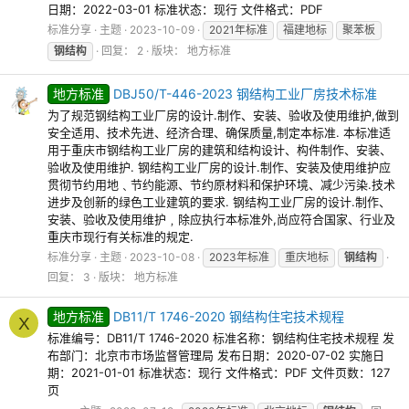
日期：2022-03-01 标准状态：现行 文件格式：PDF
标准分享
主题
2023-10-09
2021年标准
福建地标
聚苯板
钢结构
回复： 2
版块：
地方标准
地方标准
DBJ50/T-446-2023 钢结构工业厂房技术标准
为了规范钢结构工业厂房的设计.制作、安装、验收及使用维护,做到
安全适用、技术先进、经济合理、确保质量,制定本标准. 本标准适
用于重庆市钢结构工业厂房的建筑和结构设计、构件制作、安装、
验收及使用维护. 钢结构工业厂房的设计.制作、安装及使用维护应
贯彻节约用地﹑节约能源、节约原材料和保护环境、减少污染.技术
进步及创新的绿色工业建筑的要求. 钢结构工业厂房的设计.制作、
安装、验收及使用维护﹐除应执行本标准外,尚应符合国家、行业及
重庆市现行有关标准的规定.
标准分享
主题
2023-10-08
2023年标准
重庆地标
钢结构
回复： 3
版块：
地方标准
地方标准
DB11/T 1746-2020 钢结构住宅技术规程
X
标准编号：DB11/T 1746-2020 标准名称：钢结构住宅技术规程 发
布部门：北京市市场监督管理局 发布日期：2020-07-02 实施日
期：2021-01-01 标准状态：现行 文件格式：PDF 文件页数：127
页