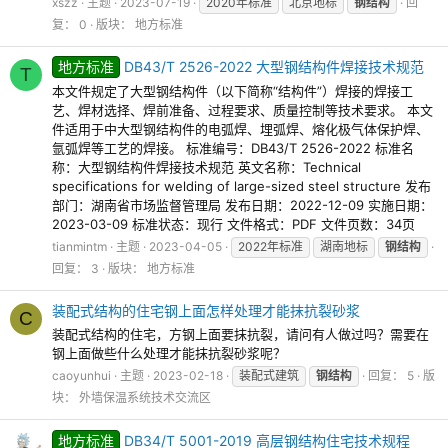
xszz
主题
2023-07-19
2020年标准
北京地标
钢结构
回
复： 0
版块：
地方标准
地方标准
DB43/T 2526-2022 大型钢结构件焊接技术规范
T
本文件规定了大型钢结构件（以下简称“结构件”）焊接的焊接工
艺、焊材选择、焊前准备、过程要求、质量控制等技术要求。 本文
件适用于中大型钢结构件的电弧焊、埋弧焊、熔化极气体保护焊、
氩弧焊等工艺的焊接。 标准编号：DB43/T 2526-2022 标准名
称：大型钢结构件焊接技术规范 英文名称：Technical
specifications for welding of large-sized steel structure 发布
部门：湖南省市场监督管理局 发布日期：2022-12-09 实施日期：
2023-03-09 标准状态：现行 文件格式：PDF 文件页数：34页
tianmintm
主题
2023-04-05
2022年标准
湖南地标
钢结构
回复： 3
版块：
地方标准
装配式结构的住宅钢上面怎样处理才能抹抗裂砂浆
C
装配式结构的住宅，方钢上面要抹抗裂，请问有人做过吗？需要在
钢上面做些什么处理才能抹抗裂砂浆呢？
caoyunhui
主题
2023-02-18
装配式建筑
钢结构
回复： 5
版
块：
外墙保温系统技术交流区
地方标准
DB34/T 5001-2019 高层钢结构住宅技术规程