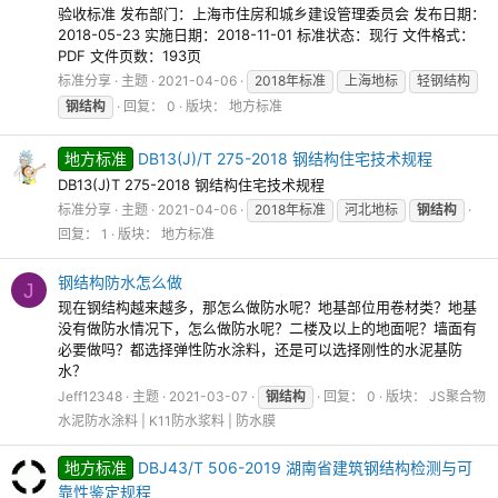
验收标准 发布部门：上海市住房和城乡建设管理委员会 发布日期：
2018-05-23 实施日期：2018-11-01 标准状态：现行 文件格式：
PDF 文件页数：193页
标准分享
主题
2021-04-06
2018年标准
上海地标
轻钢结构
钢结构
回复： 0
版块：
地方标准
地方标准
DB13(J)/T 275-2018 钢结构住宅技术规程
DB13(J)T 275-2018 钢结构住宅技术规程
标准分享
主题
2021-04-06
2018年标准
河北地标
钢结构
回复： 1
版块：
地方标准
钢结构防水怎么做
J
现在钢结构越来越多，那怎么做防水呢？地基部位用卷材类？地基
没有做防水情况下，怎么做防水呢？二楼及以上的地面呢？墙面有
必要做吗？都选择弹性防水涂料，还是可以选择刚性的水泥基防
水？
Jeff12348
主题
2021-03-07
钢结构
回复： 0
版块：
JS聚合物
水泥防水涂料 | K11防水浆料 | 防水膜
地方标准
DBJ43/T 506-2019 湖南省建筑钢结构检测与可
靠性鉴定规程