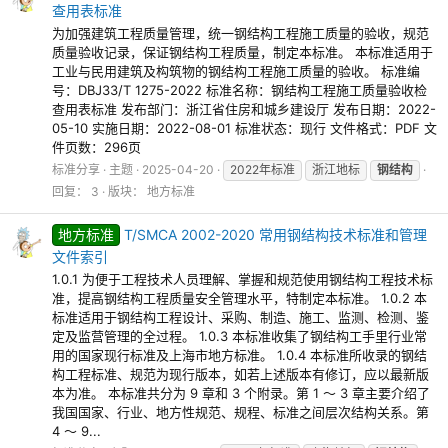
查用表标准
为加强建筑工程质量管理，统一钢结构工程施工质量的验收，规范
质量验收记录，保证钢结构工程质量，制定本标准。 本标准适用于
工业与民用建筑及构筑物的钢结构工程施工质量的验收。 标准编
号：DBJ33/T 1275-2022 标准名称：钢结构工程施工质量验收检
查用表标准 发布部门：浙江省住房和城乡建设厅 发布日期：2022-
05-10 实施日期：2022-08-01 标准状态：现行 文件格式：PDF 文
件页数：296页
标准分享
主题
2025-04-20
2022年标准
浙江地标
钢结构
回复： 3
版块：
地方标准
地方标准
T/SMCA 2002-2020 常用钢结构技术标准和管理
文件索引
1.0.1 为便于工程技术人员理解、掌握和规范使用钢结构工程技术标
准，提高钢结构工程质量安全管理水平，特制定本标准。 1.0.2 本
标准适用于钢结构工程设计、采购、制造、施工、监测、检测、鉴
定及监营管理的全过程。 1.0.3 本标准收集了钢结构工手里行业常
用的国家现行标准及上海市地方标准。 1.0.4 本标准所收录的钢结
构工程标准、规范为现行版本，如若上述版本有修订，应以最新版
本为准。 本标准共分为 9 章和 3 个附录。第 1 ～ 3 章主要介绍了
我国国家、行业、地方性规范、规程、标准之间层次结构关系。第
4 ～ 9...