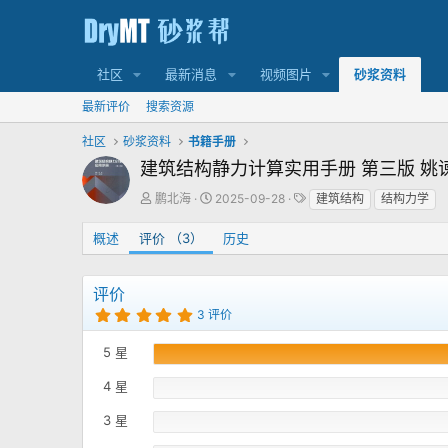
社区
最新消息
视频图片
砂浆资料
最新评价
搜索资源
社区
砂浆资料
书籍手册
建筑结构静力计算实用手册 第三版 姚谏
作
创
标
鹏北海
2025-09-28
建筑结构
结构力学
者
建
签
日
概述
评价 （3）
历史
期
评价
5
3 评价
.
0
5 星
0
颗
星
4 星
3 星