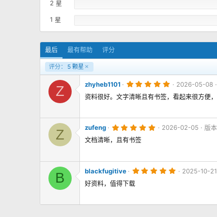
2 星
1 星
最后
最有帮助
评分
评分：
5 颗星
5
zhyheb1101
2026-05-08
Z
.
0
资料很好。文字清晰且有书签，看起来很方便，
0
颗
星
5
zufeng
2026-02-05
版本：
Z
.
0
文档清晰，且有书签
0
颗
星
5
blackfugitive
2025-10-21
B
.
0
好资料，值得下载
0
颗
星