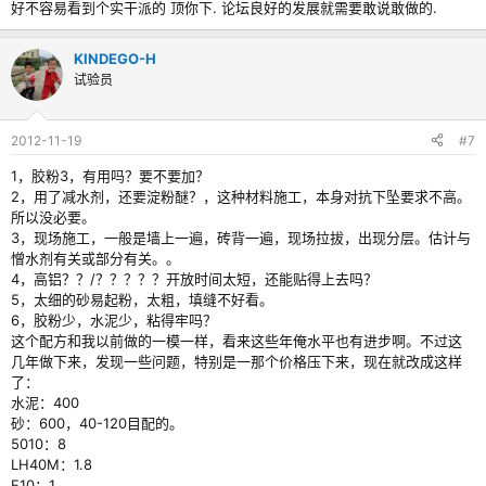
好不容易看到个实干派的 顶你下. 论坛良好的发展就需要敢说敢做的.
到砖缝中，贴好后，1—2小时后可揭纸皮，视天气而定
设计思路：
KINDEGO-H
既有填缝又有粘合，助剂使用上有一点矛盾，加上要抗泛碱，做起来很麻
试验员
烦，本人也是没做好，谈谈我的思路
1. 外墙黑色清洁时，有一点困难，所以胶粉不敢多加，3KG胶粉，对早期强
度有一点贡献
2012-11-19
#7
2.纸皮砖本地施工习惯，工人都喜欢早一点撕纸皮，故纤维素添加量不能太
高；太低也不行，薄贴开放时间不够，也不好批
1，胶粉3，有用吗？要不要加？
3 加减水剂是为了控制加水量提高强度及密实度，减少泛碱
2，用了减水剂，还要淀粉醚？，这种材料施工，本身对抗下坠要求不高。
4.减水剂及憎水剂的加入对抗泛碱都有一定的效果，但同时会使抗滑移效果
所以没必要。
变差，故加入一点淀粉醚改善
3，现场施工，一般是墙上一遍，砖背一遍，现场拉拔，出现分层。估计与
憎水剂有关或部分有关。。
这个产品如果是水泥色的会好做些，如果是彩色的，很容易泛碱，原因是要
4，高铝？？/？？？？？开放时间太短，还能贴得上去吗？
撕纸皮，水泥未干前即碰水，添加适量的抗泛碱剂有一定改善，但成本就很
5，太细的砂易起粉，太粗，填缝不好看。
高了（抗泛碱剂贵得要死）
6，胶粉少，水泥少，粘得牢吗？
这个配方和我以前做的一模一样，看来这些年俺水平也有进步啊。不过这
如何做到高性价比，低泛碱率，还需要大家继续努力，做的好的同志，请拍
几年做下来，发现一些问题，特别是一那个价格压下来，现在就改成这样
砖
了：
水泥：400
附上某公司做的施工视频
查看附件 8721
砂：600，40-120目配的。
5010：8
LH40M：1.8
F10：1