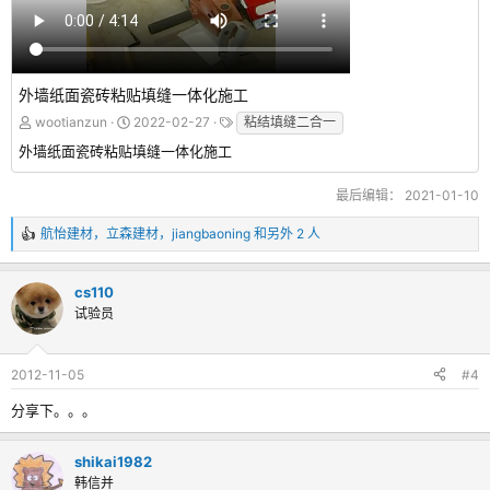
外墙纸面瓷砖粘贴填缝一体化施工
wootianzun
2022-02-27
粘结填缝二合一
外墙纸面瓷砖粘贴填缝一体化施工
最后编辑：
2021-01-10
航怡建材
，
立森建材
，
jiangbaoning
和另外 2 人
反
馈
：
cs110
试验员
2012-11-05
#4
分享下。。。
shikai1982
韩信并