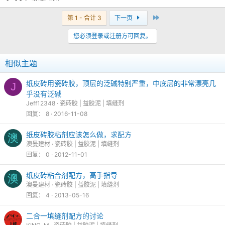
最后
第 1 - 合计 3
下一页
您必须登录或注册方可回复。
相似主题
纸皮砖用瓷砖胶，顶层的泛碱特别严重，中底层的非常漂亮几
J
乎没有泛碱
Jeff12348
瓷砖胶 | 益胶泥 | 填缝剂
回复
8
2016-11-08
纸皮砖胶粘剂应该怎么做，求配方
澳
澳曼建材
瓷砖胶 | 益胶泥 | 填缝剂
回复
0
2012-11-01
纸皮砖粘合剂配方，高手指导
澳
澳曼建材
瓷砖胶 | 益胶泥 | 填缝剂
回复
4
2013-05-16
二合一填缝剂配方的讨论