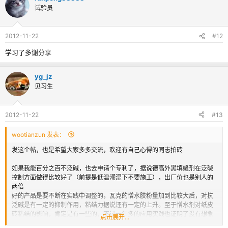
试验员
2012-11-22
#12
学习了多谢分享
yg_jz
见习生
2012-11-22
#13
wootianzun 发表：
发这个帖，也是希望大家多多交流，欢迎有自己心得的同志拍砖
如果我能百分之百不泛碱，也去申请个专利了，据说德高外黑填缝剂在泛碱
控制方面做得比较好了（前提是低温潮湿下不要施工），出厂价也是别人的
两倍
好的产品是要不断在实践中调整的，瓦克的憎水胶粉量加到比较大后，对抗
泛碱是有一定的抑制作用，粘结力据说还有一定的上升。至于憎水剂对纸皮
砖粘结的影响，肯定是有一些的，不过一年多的应用实践也证明了没有想象
点击展开...
中的那么大，毕竟添加量也不是很大，加上是湿砂浆中加入，与玻化砖不吸