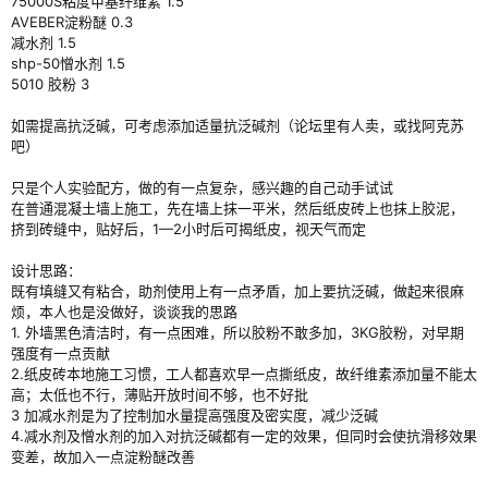
75000S粘度甲基纤维素 1.5
AVEBER淀粉醚 0.3
减水剂 1.5
shp-50憎水剂 1.5
5010 胶粉 3
如需提高抗泛碱，可考虑添加适量抗泛碱剂（论坛里有人卖，或找阿克苏
吧）
只是个人实验配方，做的有一点复杂，感兴趣的自己动手试试
在普通混凝土墙上施工，先在墙上抹一平米，然后纸皮砖上也抹上胶泥，
挤到砖缝中，贴好后，1—2小时后可揭纸皮，视天气而定
设计思路：
既有填缝又有粘合，助剂使用上有一点矛盾，加上要抗泛碱，做起来很麻
烦，本人也是没做好，谈谈我的思路
1. 外墙黑色清洁时，有一点困难，所以胶粉不敢多加，3KG胶粉，对早期
强度有一点贡献
2.纸皮砖本地施工习惯，工人都喜欢早一点撕纸皮，故纤维素添加量不能太
高；太低也不行，薄贴开放时间不够，也不好批
3 加减水剂是为了控制加水量提高强度及密实度，减少泛碱
4.减水剂及憎水剂的加入对抗泛碱都有一定的效果，但同时会使抗滑移效果
变差，故加入一点淀粉醚改善