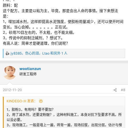
颜料：配
这个配方，主要是以粘为主，毕竟，那是会出人命的事情。接下来想法
是：
1，增加减水剂，这样即提高水泥强度，使胶粉用量减少，还可以使开时间
变长。当心会掉。。。。。。。正在试。
2，砂用70目左右的，不太粗，也不能太细。
3，传说中的抑制泛碱剂，？想试下。
有高人说：简单才是硬道理，你们说呢？
jy8385
，
伤心的泪
，
Ltao
和另外 1 人
反
馈
：
wootianzun
研发工程师
2012-11-20
#8
KINDEGO-H 发表：
1，胶粉3，有用吗？要不要加？
2，用了减水剂，还要淀粉醚？，这种材料施工，本身对抗下坠要求不高。所
以没必要。
3，现场施工，一般是墙上一遍，砖背一遍，现场拉拔，出现分层。估计与憎