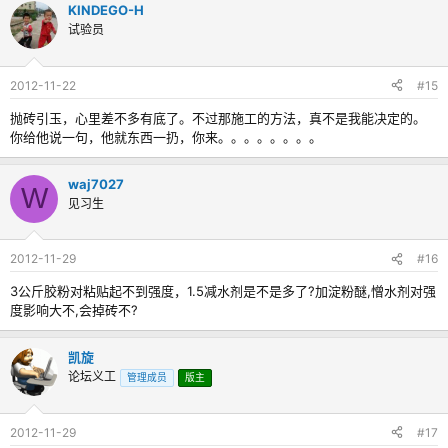
KINDEGO-H
试验员
2012-11-22
#15
抛砖引玉，心里差不多有底了。不过那施工的方法，真不是我能决定的。
你给他说一句，他就东西一扔，你来。。。。。。。。
waj7027
W
见习生
2012-11-29
#16
3公斤胶粉对粘贴起不到强度，1.5减水剂是不是多了?加淀粉醚,憎水剂对强
度影响大不,会掉砖不?
凯旋
论坛义工
管理成员
版主
2012-11-29
#17