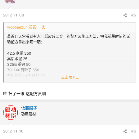
2012-11-08
#5
wootianzun 发表：
最近几天常看到有人问纸皮砖二合一的配方及施工方法，把我前段时间的试
验配方拿出来晒一晒：
42.5 水泥 350
高铝水泥 25
325目重钙 50
70-140目砂子 550
有机颜料+无机颜料 20
点击展开...
75000S粘度甲基纤维素 1.5
AVEBER淀粉醚 0.3
减水剂 1.5
哇 扫了一眼 这配方贵啊
shp-50憎水剂 1.5
5010 胶粉 3
信菲腻子
功臣建材
如需提高抗泛碱，可考虑添加适量抗泛碱剂（论坛里有人卖，或找阿克苏
吧）
2012-11-10
#6
只是个人实验配方，做的有一点复杂，感兴趣的自己动手试试
在普通混凝土墙上施工，先在墙上抹一平米，然后纸皮砖上也抹上胶泥，挤