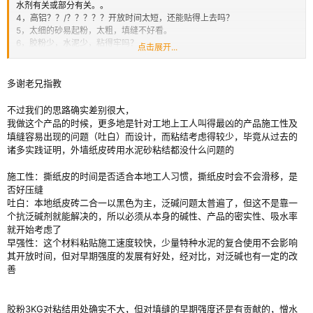
水剂有关或部分有关。。
4，高铝？？/？？？？？开放时间太短，还能贴得上去吗？
5，太细的砂易起粉，太粗，填缝不好看。
6，胶粉少，水泥少，粘得牢吗？
点击展开...
这个配方和我以前做的一模一样，看来这些年俺水平也有进步啊。不过这几
年做下来，发现一些问题，特别是一那个价格压下来，现在就改成这样了：
水泥：400
多谢老兄指教
砂：600，40-120目配的。
5010：8
不过我们的思路确实差别很大，
LH40M：1.8
我做这个产品的时候，更多地是针对工地上工人叫得最凶的产品施工性及
F10：1
填缝容易出现的问题（吐白）而设计，而粘结考虑得较少，毕竟从过去的
颜料：配
诸多实践证明，外墙纸皮砖用水泥砂粘结都没什么问题的
这个配方，主要是以粘为主，毕竟，那是会出人命的事情。接下来想法是：
1，增加减水剂，这样即提高水泥强度，使胶粉用量减少，还可以使开时间变
施工性：撕纸皮的时间是否适合本地工人习惯，撕纸皮时会不会滑移，是
长。当心会掉。。。。。。。正在试。
否好压缝
2，砂用70目左右的，不太粗，也不能太细。
吐白：本地纸皮砖二合一以黑色为主，泛碱问题太普遍了，但这不是靠一
3，传说中的抑制泛碱剂，？想试下。
个抗泛碱剂就能解决的，所以必须从本身的碱性、产品的密实性、吸水率
有高人说：简单才是硬道理，你们说呢？
就开始考虑了
早强性：这个材料粘贴施工速度较快，少量特种水泥的复合使用不会影响
其开放时间，但对早期强度的发展有好处，经对比，对泛碱也有一定的改
善
胶粉3KG对粘结用处确实不大，但对填缝的早期强度还是有贡献的，憎水