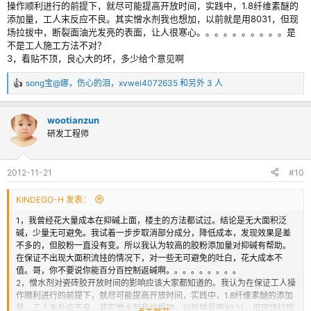
操作顺利进行的前提下，就尽可能提高开放时间，实践中，1.8纤维素醚的
添加量，工人末反应不良。其实憎水剂我也想加，以前就是用8031，但现
场拉拔中，断裂面油光发亮的表面，让人很寒心。。。。。。。。。。是
不是工人施工方法不对？
3，看贴不顶，良心大的坏，多少给个意见啊
song宝@娜
，
伤心的泪
，
xvwei4072635
和另外 3 人
反
馈
：
wootianzun
研发工程师
2012-11-21
#10
KINDEGO-H 发表：
1，我曾经花大量成本在抑碱上面，楼主的方法都试过。结论是无大面积泛
碱，少量无可避免。我试着一步步取消部分成分，降低成本，发现效果是差
不多的，但胶粉一直没有变。所以我认为较高的胶粉添加量对抑碱有帮助。
在保证不出现大面积流挂的情况下，对一些无可避免的吐白，花大成本不
值。哥，你不要说你能百分百控制返碱啊。。。。。。。。。
2，憎水剂对瓷砖胶开放时间的影响应该大家都知道的。我认为在保证工人操
作顺利进行的前提下，就尽可能提高开放时间，实践中，1.8纤维素醚的添加
量，工人末反应不良。其实憎水剂我也想加，以前就是用8031，但现场拉拔