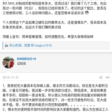
剂1.5KG,对粘结的影响到底有多大，您测过没？我们做了几个工地，也出
现过一些问题（吐白），但现在已经好很多了。老兄的这个配比，是否在
😳
工地使用过呢，工人没反映问题么，还是您根本没说实话
个人觉得这个产品如果泛碱吐白的概率太大，还是谨慎生产，投诉成本及
形象流失成本，远远大于我们赚的那点钱
顶楼上金句：简单是硬道理，如何调整优化，希望大家继续拍砖
伤心的泪
，
凯旋
和
magicc1015
反
馈
：
KINDEGO-H
试验员
2012-11-21
#9
1，我曾经花大量成本在抑碱上面，楼主的方法都试过。结论是无大面积泛
碱，少量无可避免。我试着一步步取消部分成分，降低成本，发现效果是
差不多的，但胶粉一直没有变。所以我认为较高的胶粉添加量对抑碱有帮
助。在保证不出现大面积流挂的情况下，对一些无可避免的吐白，花大成
本不值。哥，你不要说你能百分百控制返碱啊。。。。。。。。。
2，憎水剂对瓷砖胶开放时间的影响应该大家都知道的。我认为在保证工人