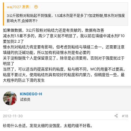
waj7027 发表：
3公斤胶粉对粘贴起不到强度，1.5减水剂是不是多了?加淀粉醚,憎水剂对强度
影响大不,会掉砖不?
如果做数据，3公斤胶粉对粘结力还是有贡献的，数据有改善
减水剂1.5差不多的，再少了意义就不明显了，我以前在填缝中减水剂F10
要加到2.2了
憎水剂对粘结力肯定要有影响，但考虑到粘结与填缝二合一，还需要注意
填缝的抗泛碱功能，所以加有机硅憎水剂是有必要的
关于淀粉醚我个人是保留意见了，除非是必须要用，否则对于强度就过于
明显了
当然了，可以适当的提高浆料的粘度，粘与稠不同，MC的用量不过要高，
粘度不要过大，使用粘结剂具有较好的粘度和内聚力，但稠度低一些，最
大程序的防止下滑的发生
KINDEGO-H
试验员
2012-11-30
#18
砂用什么合适，发现太细的没强度，太粗的缝不好看。