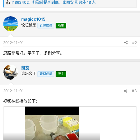
f1863402
，
打破砂锅闻到底
，
家丽安
和另外 18 人
反
馈
：
magicc1015
论坛跑堂
管理成员
版主
2012-11-01
#2
思路非常好。学习了，多谢分享。
凯旋
论坛义工
管理成员
版主
2012-11-01
#3
视频在线播放如下：