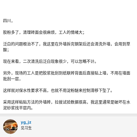
水背面难粘贴是不一样的。在实验的时候，5010抑制泛碱效果没看出来，加
上工人叫得凶，不好洗墙，不敢多加
四川，
胶粉多了，清理砖面会很麻烦，工人的情绪大；
泛白的问题根治不了，我这里在外墙拆完钢架后还会清洗外墙，会用到草
酸；
现在来看，二次清洗后泛白现象很少，可以忽略不计。
另外，现场的工人是把胶浆批刮到纸联砖背面后直接贴上墙，不用在墙面
批刮一层，
这样就对保水性要求不高，也就不用淀粉醚来控制滑移下坠了。
采用这样粘贴方法的外墙砖，拉拔试验数据很高，我这里通常是破坏在水
泥砂浆找平层内。
yg_jz
见习生