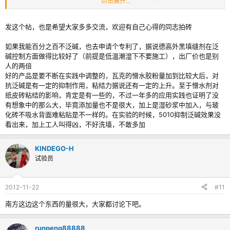
点击展开...
中，断裂面油光发亮的表面，让人很寒心。。。。。。。。。。是不是工人
施工方法不对？
3，看贴不顶，良心大的坏，多少给个意见啊
发这个帖，也是希望大家多多交流，欢迎有自己心得的同志拍砖
如果我能百分之百不泛碱，也去申请个专利了，据说德高外黑填缝剂在泛
碱控制方面做得比较好了（前提是低温潮湿下不要施工），出厂价也是别
人的两倍
好的产品是要不断在实践中调整的，瓦克的憎水胶粉量加到比较大后，对
抗泛碱是有一定的抑制作用，粘结力据说还有一定的上升。至于憎水剂对
纸皮砖粘结的影响，肯定是有一些的，不过一年多的应用实践也证明了没
有想象中的那么大，毕竟添加量也不是很大，加上是湿砂浆中加入，与玻
化砖不吸水背面难粘贴是不一样的。在实验的时候，5010抑制泛碱效果没
看出来，加上工人叫得凶，不好洗墙，不敢多加
KINDEGO-H
试验员
2012-11-22
#11
南方这边这个东西的量很大，大家都讨论下吧。
runpeng88888