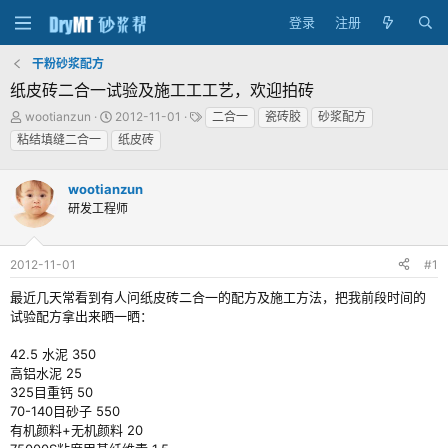
登录
注册
干粉砂浆配方
纸皮砖二合一试验及施工工工艺，欢迎拍砖
主
发
标
wootianzun
2012-11-01
二合一
瓷砖胶
砂浆配方
题
布
签
粘结填缝二合一
纸皮砖
发
时
起
间
人
wootianzun
研发工程师
2012-11-01
#1
最近几天常看到有人问纸皮砖二合一的配方及施工方法，把我前段时间的
试验配方拿出来晒一晒：
42.5 水泥 350
高铝水泥 25
325目重钙 50
70-140目砂子 550
有机颜料+无机颜料 20