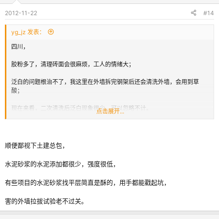
2012-11-22
#14
yg_jz 发表：
四川，
胶粉多了，清理砖面会很麻烦，工人的情绪大；
泛白的问题根治不了，我这里在外墙拆完钢架后还会清洗外墙，会用到草
酸；
现在来看，二次清洗后泛白现象很少，可以忽略不计。
点击展开...
另外，现场的工人是把胶浆批刮到纸联砖背面后直接贴上墙，不用在墙面批
刮一层，
顺便鄙视下土建总包，
这样就对保水性要求不高，也就不用淀粉醚来控制滑移下坠了。
水泥砂浆的水泥添加都很少，强度很低，
采用这样粘贴方法的外墙砖，拉拔试验数据很高，我这里通常是破坏在水泥
砂浆找平层内。
有些项目的水泥砂浆找平层简直是酥的，用手都能戳起坑，
害的外墙拉拔试验老不过关。